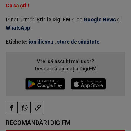
Ca să știi!
Puteţi urmări
Știrile Digi FM
şi pe
Google News
şi
WhatsApp
!
Etichete:
ion iliescu
,
stare de sănătate
Vrei să asculți mai ușor?
Descarcă aplicația Digi FM
RECOMANDĂRI DIGIFM