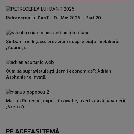
Petrecerea lui DanT – DJ Mix 2026 – Part 20
Șerban Trîmbițașu, previziuni despre piața imobiliară:
„Acum și...
Cum să supraviețuiești „iernii economice”: Adrian
Asoltanie te învață...
Marius Popescu, expert în aviație, avertizează pasagerii:
„Vreți să...
PE ACEEAȘI TEMĂ