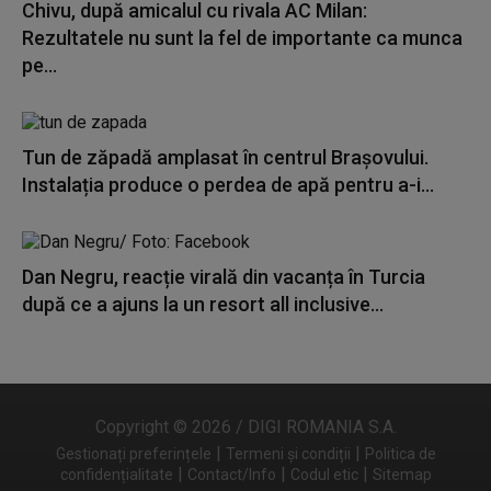
Chivu, după amicalul cu rivala AC Milan:
Rezultatele nu sunt la fel de importante ca munca
pe...
Tun de zăpadă amplasat în centrul Brașovului.
Instalația produce o perdea de apă pentru a-i...
Dan Negru, reacție virală din vacanța în Turcia
după ce a ajuns la un resort all inclusive...
Copyright © 2026 / DIGI ROMANIA S.A.
|
|
Gestionați preferințele
Termeni și condiții
Politica de
|
|
|
confidențialitate
Contact/Info
Codul etic
Sitemap