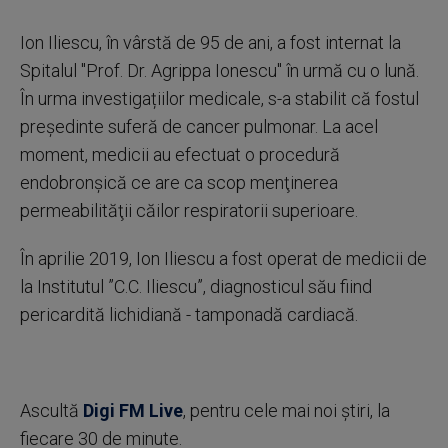
Ion Iliescu, în vârstă de 95 de ani, a fost internat la
Spitalul ''Prof. Dr. Agrippa Ionescu'' în urmă cu o lună.
În urma investigațiilor medicale, s-a stabilit că fostul
președinte suferă de cancer pulmonar. La acel
moment, medicii au efectuat o procedură
endobronşică ce are ca scop menţinerea
permeabilităţii căilor respiratorii superioare.
În aprilie 2019, Ion Iliescu a fost operat de medicii de
la Institutul ”C.C. Iliescu”, diagnosticul său fiind
pericardită lichidiană - tamponadă cardiacă.
Ascultă
Digi FM Live
, pentru cele mai noi știri, la
fiecare 30 de minute.