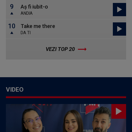
9
Aș fi iubit-o
ANDIA
10
Take me there
DA TI
VEZI TOP 20
VIDEO