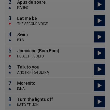
2
Apus de soare
RAREȘ
3
Let me be
THE SECOND VOICE
4
Swim
BTS
5
Jamaican (Bam Bam)
HUGEL FT. SOLTO
6
Talk to you
ANOTR FT 54 ULTRA
7
Morenito
INNA
8
Turn the lights off
KATO FT. JON