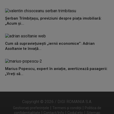
Șerban Trîmbițașu, previziuni despre piața imobiliară:
„Acum și...
Cum să supraviețuiești „iernii economice”: Adrian
Asoltanie te învață...
Marius Popescu, expert în aviație, avertizează pasagerii:
„Vreți să...
Copyright © 2026 / DIGI ROMANIA S.A.
|
|
Gestionați preferințele
Termeni și condiții
Politica de
|
|
|
confidențialitate
Contact/Info
Codul etic
Sitemap