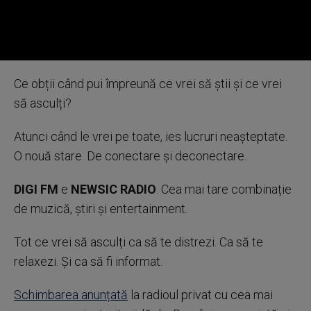
0
seconds
Ce obții când pui împreună ce vrei să știi și ce vrei
of
0
să asculți?
seconds
Atunci când le vrei pe toate, ies lucruri neașteptate.
O nouă stare. De conectare și deconectare.
DIGI FM
e
NEWSIC RADIO
. Cea mai tare combinație
de muzică, știri și entertainment.
Tot ce vrei să asculți ca să te distrezi. Ca să te
relaxezi. Și ca să fi informat.
Schimbarea anunțată
la radioul privat cu cea mai