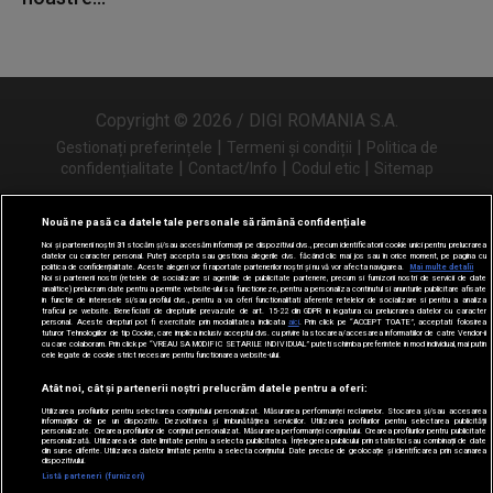
Copyright © 2026 / DIGI ROMANIA S.A.
|
|
Gestionați preferințele
Termeni și condiții
Politica de
|
|
|
confidențialitate
Contact/Info
Codul etic
Sitemap
Nouă ne pasă ca datele tale personale să rămână confidențiale
Noi și partenerii noștri
31
stocăm și/sau accesăm informații pe dispozitivul dvs., precum identificatorii cookie unici pentru prelucrarea
Urmărește-ne și pe
datelor cu caracter personal. Puteți accepta sau gestiona alegerile dvs. făcând clic mai jos sau în orice moment, pe pagina cu
politica de confidențialitate. Aceste alegeri vor fi raportate partenerilor noștri și nu vă vor afecta navigarea.
Mai multe detalii
Noi si partenerii nostri (retelele de socializare si agentiile de publicitate partenere, precum si furnizorii nostri de servicii de date
analitice) prelucram date pentru a permite website-ului sa functioneze, pentru a personaliza continutul si anunturile publicitare afisate
in functie de interesele si/sau profilul dvs., pentru a va oferi functionalitati aferente retelelor de socializare si pentru a analiza
traficul pe website. Beneficiati de drepturile prevazute de art. 15-22 din GDPR in legatura cu prelucrarea datelor cu caracter
personal. Aceste drepturi pot fi exercitate prin modalitatea indicata
aici
. Prin click pe “ACCEPT TOATE”, acceptati folosirea
tuturor Tehnologiilor de tip Cookie, care implica inclusiv acceptul dvs. cu privire la stocarea/accesarea informatiilor de catre Vendor-ii
cu care colaboram. Prin click pe “VREAU SA MODIFIC SETARILE INDIVIDUAL” puteti schimba preferintele in mod individual, mai putin
cele legate de cookie strict necesare pentru functionarea website-ului.
Atât noi, cât și partenerii noștri prelucrăm datele pentru a oferi:
Utilizarea profilurilor pentru selectarea conținutului personalizat. Măsurarea performanței reclamelor. Stocarea și/sau accesarea
informațiilor de pe un dispozitiv. Dezvoltarea și îmbunătățirea serviciilor. Utilizarea profilurilor pentru selectarea publicității
personalizate. Crearea profilurilor de conținut personalizat. Măsurarea performanței conținutului. Crearea profilurilor pentru publicitate
personalizată. Utilizarea de date limitate pentru a selecta publicitatea. Înțelegerea publicului prin statistici sau combinații de date
din surse diferite. Utilizarea datelor limitate pentru a selecta conținutul. Date precise de geolocație și identificarea prin scanarea
dispozitivului.
Listă parteneri (furnizori)