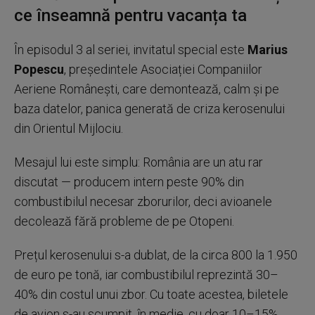
ce înseamnă pentru vacanța ta
În episodul 3 al seriei, invitatul special este
Marius
Popescu
, președintele Asociației Companiilor
Aeriene Românești, care demontează, calm și pe
baza datelor, panica generată de criza kerosenului
din Orientul Mijlociu.
Mesajul lui este simplu: România are un atu rar
discutat — producem intern peste 90% din
combustibilul necesar zborurilor, deci avioanele
decolează fără probleme de pe Otopeni.
Prețul kerosenului s-a dublat, de la circa 800 la 1.950
de euro pe tonă, iar combustibilul reprezintă 30–
40% din costul unui zbor. Cu toate acestea, biletele
de avion s-au scumpit, în medie, cu doar 10–15%