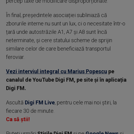
percep taxe de modificare disproporționate.
În final, președintele asociației subliniază că
zborurile interne nu sunt un lux, ci o necesitate într-o
țară unde autostrăzile A1, A7 și A8 sunt încă
neterminate, și cere statului scheme de sprijin
similare celor de care beneficiază transportul
feroviar.
Vezi interviul integral cu Marius Popescu
pe
canalul de YouTube Digi FM, pe site și în aplicația
Digi FM.
Ascultă
Digi FM Live
, pentru cele mai noi știri, la
fiecare 30 de minute.
Ca să știi!
Puteţi urmări
Știrile Digi FM
şi pe
Google News
şi