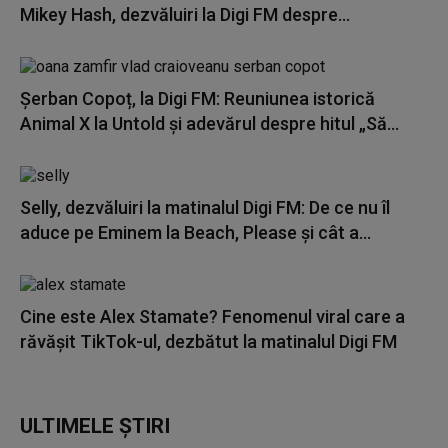
Mikey Hash, dezvăluiri la Digi FM despre...
Șerban Copoț, la Digi FM: Reuniunea istorică
Animal X la Untold și adevărul despre hitul „Să...
Selly, dezvăluiri la matinalul Digi FM: De ce nu îl
aduce pe Eminem la Beach, Please și cât a...
Cine este Alex Stamate? Fenomenul viral care a
răvășit TikTok-ul, dezbătut la matinalul Digi FM
ULTIMELE ȘTIRI