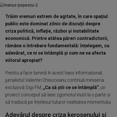
Trăim vremuri extrem de agitate, în care spațiul
public este dominat zilnic de discuții despre
criza politică, inflație, război și instabilitate
economică. Printre atâtea păreri contradictorii,
rămâne o întrebare fundamentală: înțelegem, cu
adevărat, ce ni se întâmplă și cum ne va afecta
viitorul apropiat?
Pentru a face lumină în acest haos informațional,
jurnalistul Valentin Chisoceanu continuă miniseria
exclusivă Digi FM,
„Ca să știi ce se întâmplă”
, un
proiect conceput să lase zgomotul inutil la o parte și
să traducă pe înțelesul tuturor realitatea momentului.
Adevărul despre criza kerosenului și