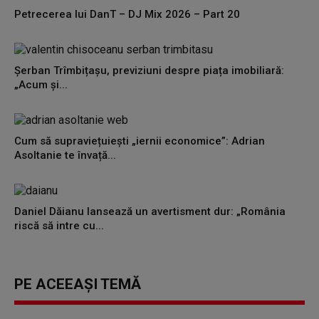
Petrecerea lui DanT – DJ Mix 2026 – Part 20
Șerban Trîmbițașu, previziuni despre piața imobiliară:
„Acum și...
Cum să supraviețuiești „iernii economice”: Adrian
Asoltanie te învață...
Daniel Dăianu lansează un avertisment dur: „România
riscă să intre cu...
PE ACEEAȘI TEMĂ