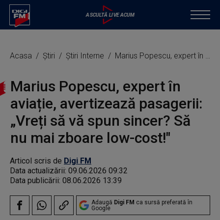
Acasa
Știri
Știri Interne
Marius Popescu, expert în aviație, avertizează pasagerii: „Vreți să vă spun sincer? Să nu mai zboare low-cost!"
Marius Popescu, expert în
aviație, avertizează pasagerii:
„Vreți să vă spun sincer? Să
nu mai zboare low-cost!"
Articol scris de
Digi FM
Data actualizării:
09.06.2026 09:32
Data publicării:
08.06.2026 13:39
Adaugă
Digi FM
ca sursă preferată în
Google