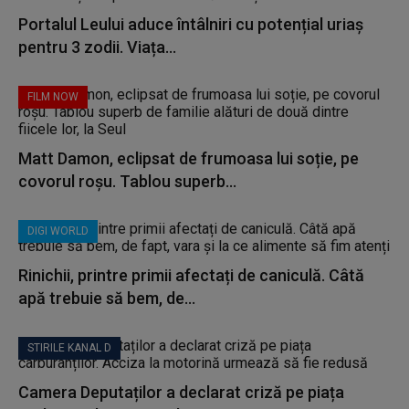
Portalul Leului aduce întâlniri cu potențial uriaș
pentru 3 zodii. Viața...
FILM NOW
Matt Damon, eclipsat de frumoasa lui soție, pe
covorul roșu. Tablou superb...
DIGI WORLD
Rinichii, printre primii afectați de caniculă. Câtă
apă trebuie să bem, de...
STIRILE KANAL D
Camera Deputaților a declarat criză pe piața