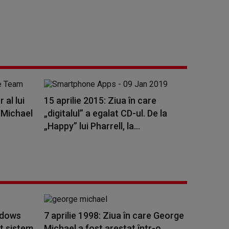
 al lui
15 aprilie 2015: Ziua în care
i Michael
„digitalul” a egalat CD-ul. De la
„Happy” lui Pharrell, la...
ndows
7 aprilie 1998: Ziua în care George
it sistem
Michael a fost arestat într-o