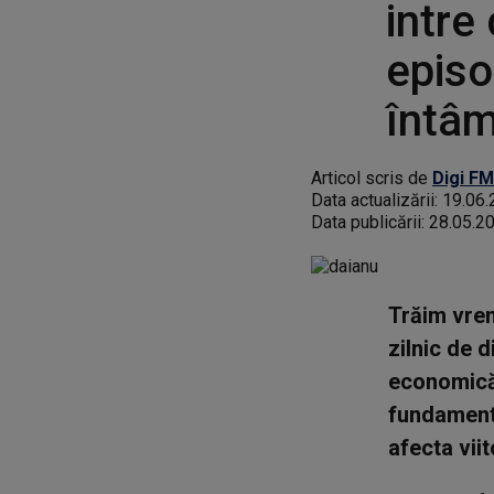
intre
episo
întâm
Articol scris de
Digi FM
Data actualizării:
19.06.
Data publicării:
28.05.2
Trăim vrem
zilnic de d
economică.
fundamenta
afecta vii