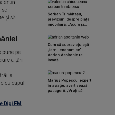
alentin
e se
Șerban Trîmbițașu,
te și să
previziuni despre piața
imobiliară: „Acum și...
âniei
Cum să supraviețuiești
„iernii economice”:
re pune pe
Adrian Asoltanie te
are a țării.
învață...
răi la
Marius Popescu, expert
tre cu capul
în aviație, avertizează
pasagerii: „Vreți să...
e Digi FM
,