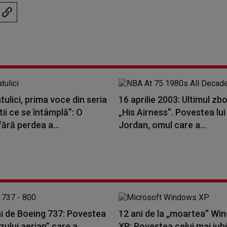
tulici, prima voce din seria
16 aprilie 2003: Ultimul zbor
tii ce se întâmplă”: O
„His Airness”. Povestea lu
fără perdea a...
Jordan, omul care a...
ni de Boeing 737: Povestea
12 ani de la „moartea” Wi
ului aerian” care a
XP: Povestea celui mai iub