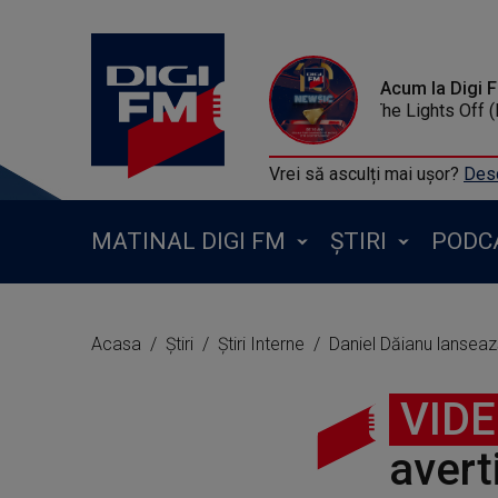
Acum la Digi 
KATO FT JON - Turn The Lights Off (
Vrei să asculți mai ușor?
Desc
MATINAL DIGI FM
ȘTIRI
PODC
Acasa
Știri
Știri Interne
Daniel Dăianu lansează
VID
avert