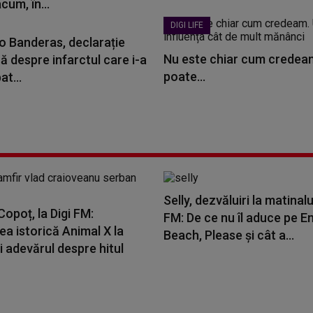
cum, în...
DIGI LIFE
o Banderas, declarație
Nu este chiar cum credeam
ă despre infarctul care i-a
poate...
t...
Selly, dezvăluiri la matinalu
opoț, la Digi FM:
FM: De ce nu îl aduce pe E
a istorică Animal X la
Beach, Please și cât a...
i adevărul despre hitul