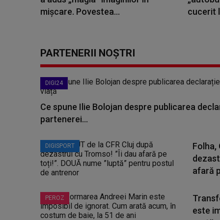
mișcare. Povestea...
cucerit 
PARTENERII NOȘTRI
DIGI24
Ce spune Ilie Bolojan despre publicarea declar
partenerei...
Folha,
DIGISPORT
dezast
afară p
Transf
PEROZ
este i