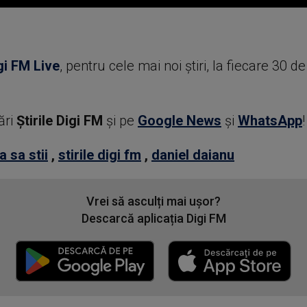
gi FM Live
, pentru cele mai noi știri, la fiecare 30 d
ări
Știrile Digi FM
şi pe
Google News
şi
WhatsApp
!
a sa stii
,
stirile digi fm
,
daniel daianu
Vrei să asculți mai ușor?
Descarcă aplicația Digi FM