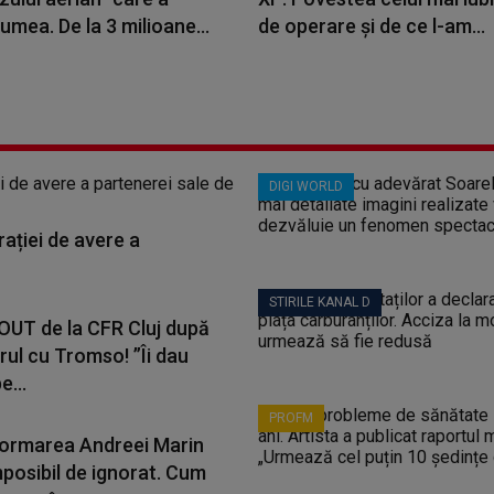
lumea. De la 3 milioane...
de operare și de ce l-am...
DIGI WORLD
ației de avere a
STIRILE KANAL D
 OUT de la CFR Cluj după
rul cu Tromso! ”Îi dau
e...
PROFM
ormarea Andreei Marin
mposibil de ignorat. Cum