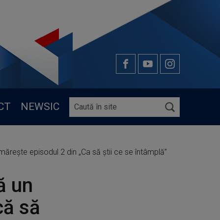
CT
NEWSIC
rmărește episodul 2 din „Ca să știi ce se întâmplă”
ă un
că să