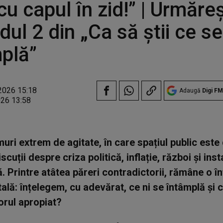
 cu capul în zid!” | Urmăre
dul 2 din „Ca să știi ce se
plă”
2026 15:18
Adaugă
Digi FM
026 13:58
uri extrem de agitate, în care spațiul public est
iscuții despre criza politică, inflație, război și inst
 Printre atâtea păreri contradictorii, rămâne o î
lă: înțelegem, cu adevărat, ce ni se întâmplă și 
torul apropiat?