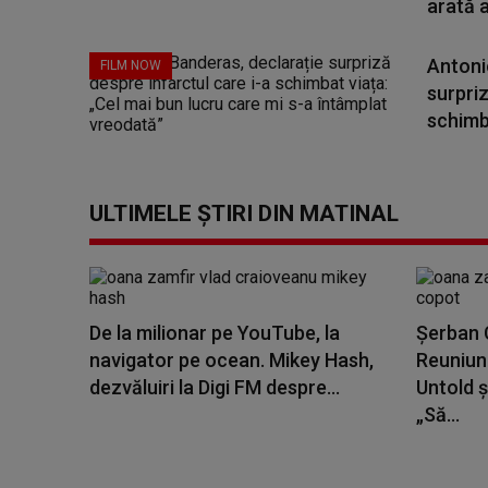
arată a
Antoni
FILM NOW
surpriz
schimba
ULTIMELE ȘTIRI DIN MATINAL
De la milionar pe YouTube, la
Șerban C
navigator pe ocean. Mikey Hash,
Reuniune
dezvăluiri la Digi FM despre...
Untold ș
„Să...