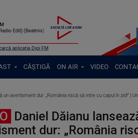
FM
Radio Edit) (Beatmix)
arcă aplicația Digi FM
AST
CÂȘTIGĂ
ON AIR
VIDEO
CONTA
 un avertisment dur: „România riscă să intre cu capul în zid!” | U
EO
Daniel Dăianu lanseaz
isment dur: „România ris