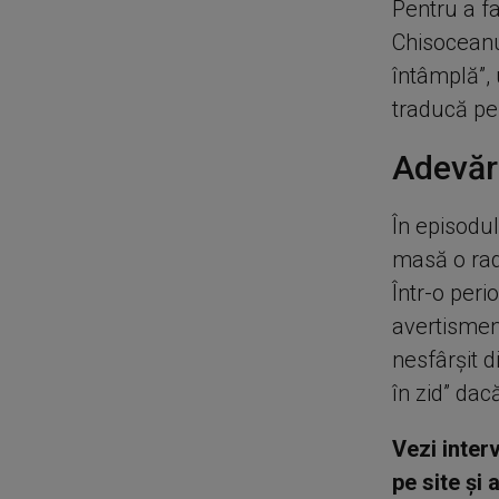
Pentru a fa
Chisoceanu 
întâmplă”, 
traducă pe
Adevăr
În episodul
masă o radi
Într-o peri
avertisment
nesfârșit d
în zid” dac
Vezi inter
pe site și 