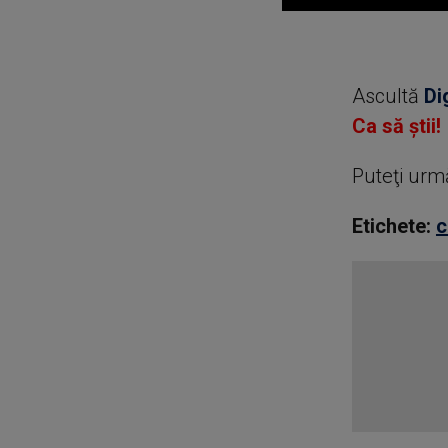
0
seconds
of
0
seconds
Volume
Ascultă
Di
90%
Ca să știi!
Puteţi urm
Etichete:
c