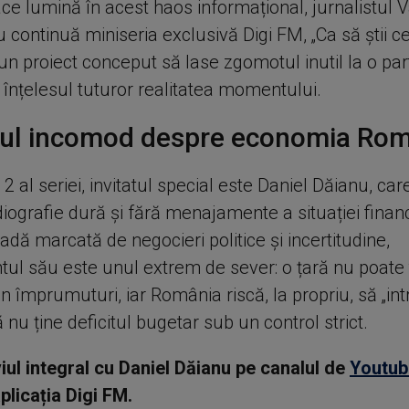
ce lumină în acest haos informațional, jurnalistul V
continuă miniseria exclusivă Digi FM, „Ca să știi c
un proiect conceput să lase zgomotul inutil la o par
 înțelesul tuturor realitatea momentului.
ul incomod despre economia Rom
 2 al seriei, invitatul special este Daniel Dăianu, ca
ografie dură și fără menajamente a situației financi
oadă marcată de negocieri politice și incertitudine,
ul său este unul extrem de sever: o țară nu poate t
in împrumuturi, iar România riscă, la propriu, să „in
ă nu ține deficitul bugetar sub un control strict.
viul integral cu Daniel Dăianu pe canalul de
Youtub
aplicația Digi FM.