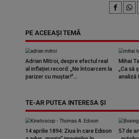
PE ACEEAȘI TEMĂ
Adrian Mitroi, despre efectul real
Mihai Ta
al inflației record: „Ne întoarcem la
„Ca să ș
parizer cu muștar!"...
analiză 
TE-AR PUTEA INTERESA ȘI
14 aprilie 1894: Ziua în care Edison
57 de a
a adus „magia” imaginilor în
„autobuz