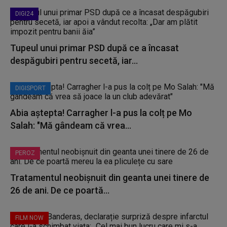
DIGI24
Tupeul unui primar PSD după ce a încasat
despăgubiri pentru secetă, iar...
DIGISPORT
Abia aștepta! Carragher l-a pus la colț pe Mo
Salah: "Mă gândeam că vrea...
PEROZ
Tratamentul neobișnuit din geanta unei tinere de
26 de ani. De ce poartă...
FILM NOW