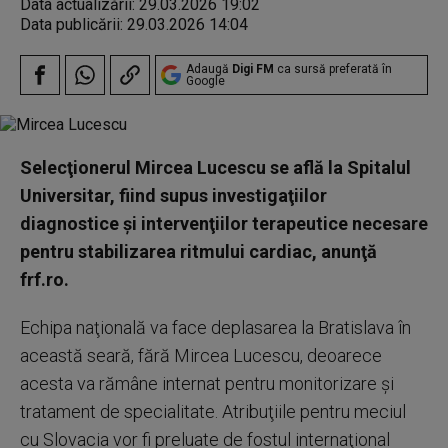
Data actualizării:
29.03.2026 19:02
Data publicării:
29.03.2026 14:04
Adaugă
Digi FM
ca sursă preferată în
Google
Selecţionerul Mircea Lucescu se află la Spitalul
Universitar, fiind supus investigaţiilor
diagnostice şi intervenţiilor terapeutice necesare
pentru stabilizarea ritmului cardiac, anunţă
frf.ro.
Echipa naţională va face deplasarea la Bratislava în
această seară, fără Mircea Lucescu, deoarece
acesta va rămâne internat pentru monitorizare şi
tratament de specialitate. Atribuţiile pentru meciul
cu Slovacia vor fi preluate de fostul internaţional