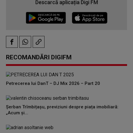
Descarcă aplicația Digi FM
RECOMANDĂRI DIGIFM
Petrecerea lui DanT – DJ Mix 2026 – Part 20
Șerban Trîmbițașu, previziuni despre piața imobiliară:
„Acum și...