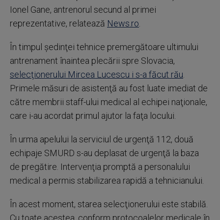
Ionel Gane, antrenorul secund al primei
reprezentative, relatează
News.ro
.
În timpul şedinţei tehnice premergătoare ultimului
antrenament înaintea plecării spre Slovacia,
selecţionerului Mircea Lucescu i s-a făcut rău
.
Primele măsuri de asistenţă au fost luate imediat de
către membrii staff-ului medical al echipei naţionale,
care i-au acordat primul ajutor la faţa locului.
În urma apelului la serviciul de urgenţă 112, două
echipaje SMURD s-au deplasat de urgenţă la baza
de pregătire. Intervenţia promptă a personalului
medical a permis stabilizarea rapidă a tehnicianului.
În acest moment, starea selecţionerului este stabilă.
Cu toate acestea, conform protocoalelor medicale în