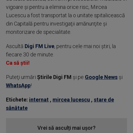
vigoare şi pentru a elimina orice risc, Mircea
Lucescu a fost transportat la o unitate spitalicească
din Capitală pentru investigaţii amănunţite şi
monitorizare de specialitate.
Ascultă
Digi FM Live
, pentru cele mai noi știri, la
fiecare 30 de minute.
Ca să știi!
Puteţi urmări
Știrile Digi FM
şi pe
Google News
şi
WhatsApp
!
Etichete:
internat
,
mircea lucescu
,
stare de
sănătate
Vrei să asculți mai ușor?