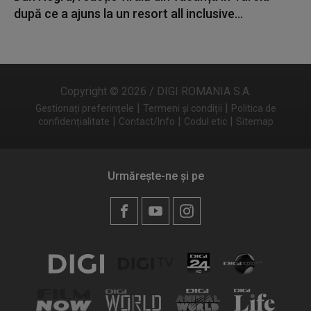
după ce a ajuns la un resort all inclusive...
Copyright © 2026 / DIGI ROMANIA S.A.
|
|
Gestionați preferințele
Termeni și condiții
Politica de
|
|
|
confidențialitate
Contact/Info
Codul etic
Sitemap
Urmărește-ne și pe