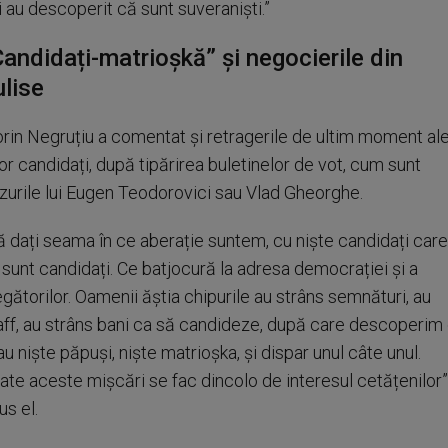
i au descoperit că sunt suveraniști.”
Candidați-matrioșkă” și negocierile din
ulise
orin Negruțiu a comentat și retragerile de ultim moment al
or candidați, după tipărirea buletinelor de vot, cum sunt
zurile lui Eugen Teodorovici sau Vlad Gheorghe.
ă dați seama în ce aberație suntem, cu niște candidați care
 sunt candidați. Ce batjocură la adresa democrației și a
egătorilor. Oamenii ăștia chipurile au strâns semnături, au
aff, au strâns bani ca să candideze, după care descoperim
au niște păpuși, niște matrioșka, și dispar unul câte unul.
ate aceste mișcări se fac dincolo de interesul cetățenilor”
us el.