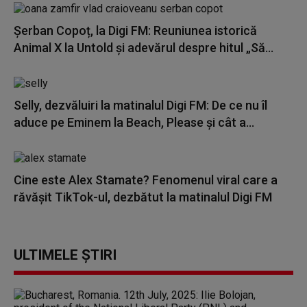
Șerban Copoț, la Digi FM: Reuniunea istorică
Animal X la Untold și adevărul despre hitul „Să...
Selly, dezvăluiri la matinalul Digi FM: De ce nu îl
aduce pe Eminem la Beach, Please și cât a...
Cine este Alex Stamate? Fenomenul viral care a
răvășit TikTok-ul, dezbătut la matinalul Digi FM
ULTIMELE ȘTIRI