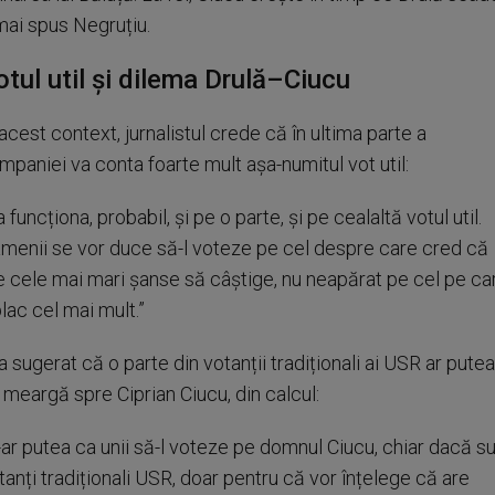
mai spus Negruțiu.
otul util și dilema Drulă–Ciucu
 acest context, jurnalistul crede că în ultima parte a
mpaniei va conta foarte mult așa-numitul vot util:
a funcționa, probabil, și pe o parte, și pe cealaltă votul util.
menii se vor duce să-l voteze pe cel despre care cred că
e cele mai mari șanse să câștige, nu neapărat pe cel pe ca
 plac cel mai mult.”
 a sugerat că o parte din votanții tradiționali ai USR ar putea
 meargă spre Ciprian Ciucu, din calcul:
-ar putea ca unii să-l voteze pe domnul Ciucu, chiar dacă s
tanți tradiționali USR, doar pentru că vor înțelege că are