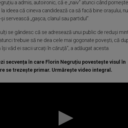
gruțiu a admis, autoironic, că e „naiv” atunci când porneșt
 la ideea că cineva candidează ca să facă bine orașului, nu
-și servească „gașca, clanul sau partidul”.
ulți se gândesc că se adresează unui public de reduși min
 atunci trebuie să ne dea cele mai gogonate povești, că du
a își văd ei sacii urcați în căruță”, a adăugat acesta.
zi secvența în care Florin Negruțiu povestește visul în
re se trezește primar. Urmărește video integral.