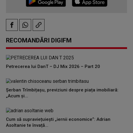
RECOMANDĂRI DIGIFM
Petrecerea lui DanT – DJ Mix 2026 – Part 20
Șerban Trîmbițașu, previziuni despre piața imobiliară:
„Acum și...
Cum să supraviețuiești „iernii economice”: Adrian
Asoltanie te învață...