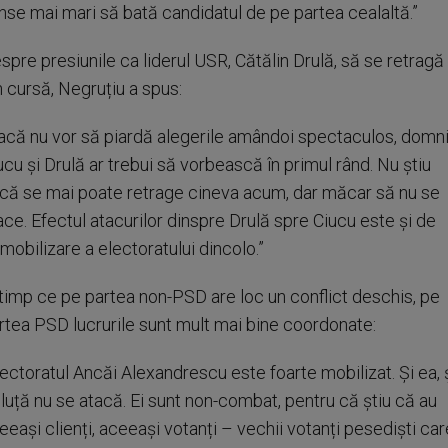
nse mai mari să bată candidatul de pe partea cealaltă.”
spre presiunile ca liderul USR, Cătălin Drulă, să se retragă
n cursă, Negruțiu a spus:
acă nu vor să piardă alegerile amândoi spectaculos, domni
ucu și Drulă ar trebui să vorbească în primul rând. Nu știu
că se mai poate retrage cineva acum, dar măcar să nu se
ace. Efectul atacurilor dinspre Drulă spre Ciucu este și de
mobilizare a electoratului dincolo.”
 timp ce pe partea non-PSD are loc un conflict deschis, pe
rtea PSD lucrurile sunt mult mai bine coordonate:
lectoratul Ancăi Alexandrescu este foarte mobilizat. Și ea, 
luță nu se atacă. Ei sunt non-combat, pentru că știu că au
eeași clienți, aceeași votanți – vechii votanți pesediști car