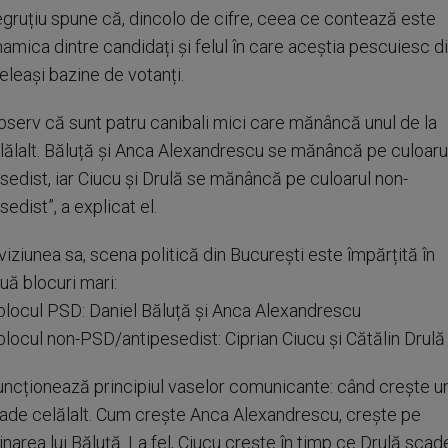
gruțiu spune că, dincolo de cifre, ceea ce contează este
namica dintre candidați și felul în care aceștia pescuiesc d
eleași bazine de votanți.
bserv că sunt patru canibali mici care mănâncă unul de la
lălalt. Băluță și Anca Alexandrescu se mănâncă pe culoaru
sedist, iar Ciucu și Drulă se mănâncă pe culoarul non-
sedist”, a explicat el.
 viziunea sa, scena politică din București este împărțită în
uă blocuri mari:
blocul PSD: Daniel Băluță și Anca Alexandrescu
blocul non-PSD/antipesedist: Ciprian Ciucu și Cătălin Drulă
uncționează principiul vaselor comunicante: când crește un
ade celălalt. Cum crește Anca Alexandrescu, crește pe
inarea lui Băluță. La fel, Ciucu crește în timp ce Drulă scade