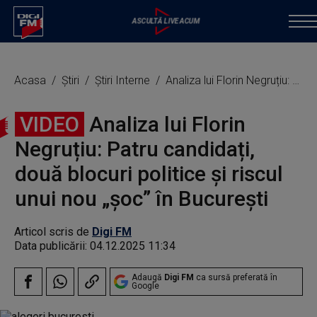
Acasa
Știri
Știri Interne
Analiza lui Florin Negruțiu: Patru candidați, două blocuri politice și riscul unui nou „șoc” în București
VIDEO
Analiza lui Florin
Negruțiu: Patru candidați,
două blocuri politice și riscul
unui nou „șoc” în București
Articol scris de
Digi FM
Data publicării:
04.12.2025 11:34
Adaugă
Digi FM
ca sursă preferată în
Google