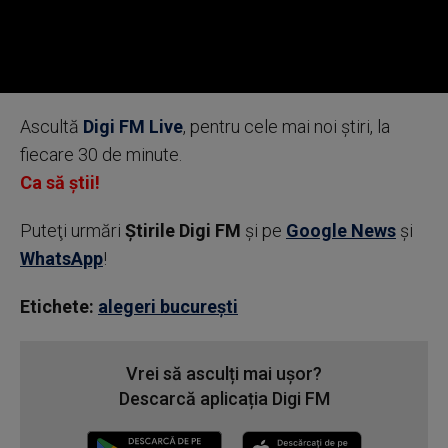
0
seconds
Ascultă
Digi FM Live
, pentru cele mai noi știri, la
of
0
fiecare 30 de minute.
seconds
Ca să știi!
Puteţi urmări
Știrile Digi FM
şi pe
Google News
şi
WhatsApp
!
Etichete:
alegeri bucurești
Vrei să asculți mai ușor?
Descarcă aplicația Digi FM