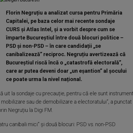
Florin Negruțiu a analizat cursa pentru Primăria
Capitalei, pe baza celor mai recente sondaje
CURS și Atlas Intel, și a vorbit despre cum se
împarte Bucureștiul între două blocuri politice –
PSD și non-PSD – în care candidații „se
canibalizează” reciproc. Negruțiu avertizează că
Bucureștiul riscă încă o „catastrofă electorală”,
care ar putea deveni doar „un eșantion” al șocului
ce poate urma la nivel național.
ă uit la sondaje cu precauție, pentru că ele sunt instrumen
 mobilizare sau de demobilizare a electoratului”, a punctat
orin Negruțiu la Digi FM.
atru canibali mici” și două blocuri: PSD vs. non-PSD