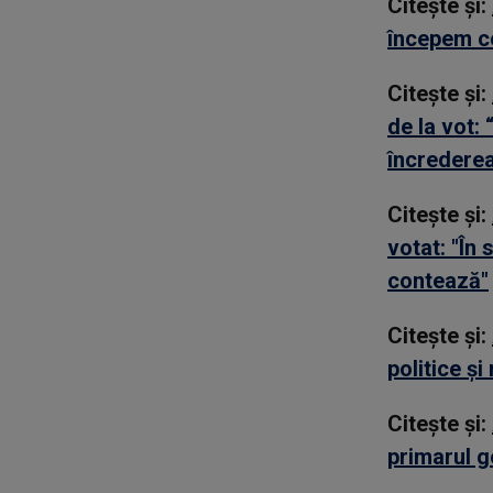
Citește și:
începem co
Citește și:
de la vot:
încrederea
Citește și:
votat: "În 
contează"
Citește și:
politice și
Citește și:
primarul ge