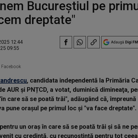
nem Bucureştiul pe primul
cem dreptate"
2025 12:44
Adaugă
Digi FM
025 09:55
: Facebook
xandrescu
, candidata independentă la Primăria Cap
de AUR și PNȚCD, a votat, duminică dimineaţa, pe
"în care să se poată trăi", adăugând că, împreună
va pune oraşul pe primul loc şi "va face dreptate".
pentru un oraş în care să se poată trăi şi să ne p
venit cu credinţă, cu recunoştinţă pentru tot cee