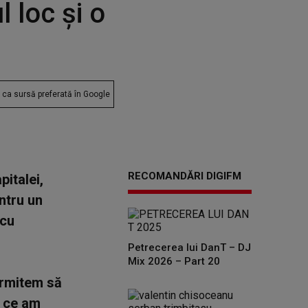
 loc şi o
ca sursă preferată în Google
RECOMANDĂRI DIGIFM
italei,
ntru un
 cu
Petrecerea lui DanT – DJ
Mix 2026 – Part 20
ermitem să
a ce am