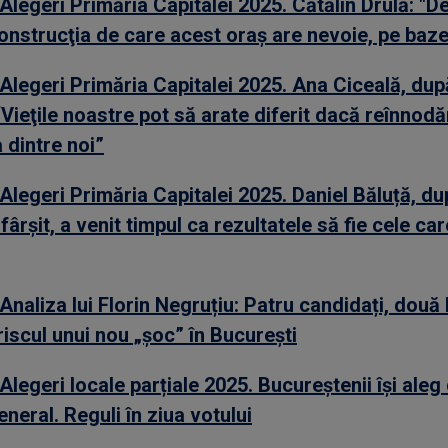
Alegeri Primăria Capitalei 2025. Cătălin Drulă: "D
nstrucţia de care acest oraş are nevoie, pe baze
Alegeri Primăria Capitalei 2025. Ana Ciceală, după
 “Vieţile noastre pot să arate diferit dacă reînnod
 dintre noi”
Alegeri Primăria Capitalei 2025. Daniel Băluță, du
sfârşit, a venit timpul ca rezultatele să fie cele car
Analiza lui Florin Negruțiu: Patru candidați, două 
 riscul unui nou „șoc” în București
Alegeri locale parțiale 2025. Bucureştenii îşi ale
neral. Reguli în ziua votului