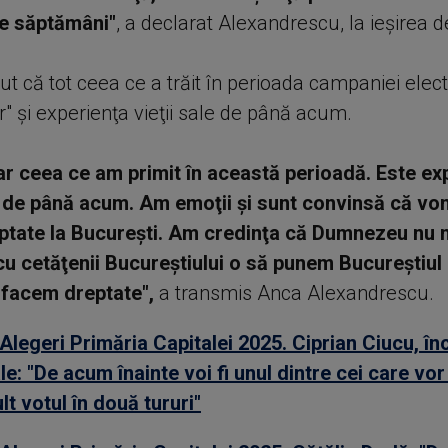
te săptămâni"
, a declarat Alexandrescu, la ieşirea d
ut că tot ceea ce a trăit în perioada campaniei elec
r" şi experienţa vieţii sale de până acum.
ar ceea ce am primit în această perioadă. Este ex
e de până acum. Am emoţii şi sunt convinsă că vo
tate la Bucureşti. Am credinţa că Dumnezeu nu n
u cetăţenii Bucureştiului o să punem Bucureştiul 
ă facem dreptate",
a transmis Anca Alexandrescu.
Alegeri Primăria Capitalei 2025. Ciprian Ciucu, în
le: "De acum înainte voi fi unul dintre cei care v
lt votul în două tururi"