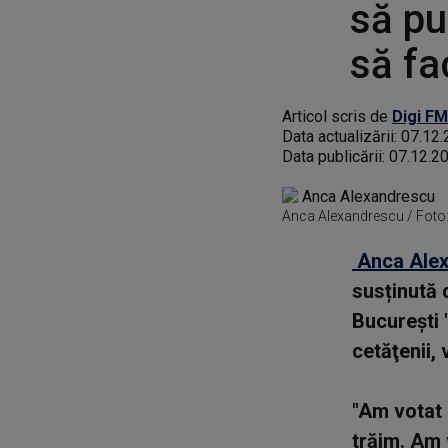
să pu
să fa
Articol scris de
Digi FM
Data actualizării:
07.12.
Data publicării:
07.12.2
Anca Alexandrescu / Foto
Anca Ale
susținută 
Bucureşti 
cetăţenii, 
"Am votat 
trăim. Am 