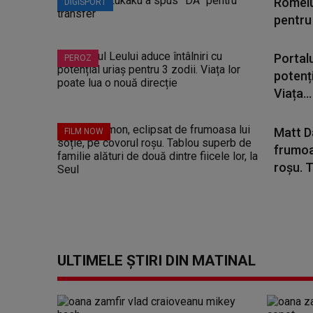
Romelu
DIGISPORT
pentru
Portalu
PEROZ
potenți
Viața...
Matt D
FILM NOW
frumoas
roșu. T
ULTIMELE ȘTIRI DIN MATINAL