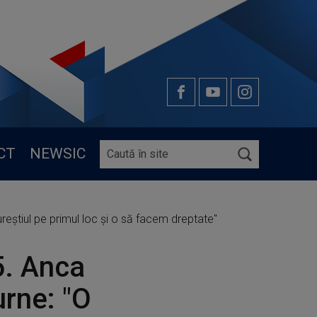
CT
NEWSIC
reştiul pe primul loc şi o să facem dreptate"
5. Anca
urne: "O