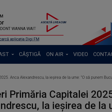
FM
or
- I DONT WANNA WAIT
arcă aplicația Digi FM
AST
CÂȘTIGĂ
ON AIR
VIDEO
CONTA
 2025. Anca Alexandrescu, la ieșirea de la urne: "O să punem Bucu
ri Primăria Capitalei 202
ndrescu, la ieșirea de la 