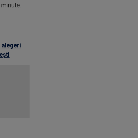
e minute.
,
alegeri
ești