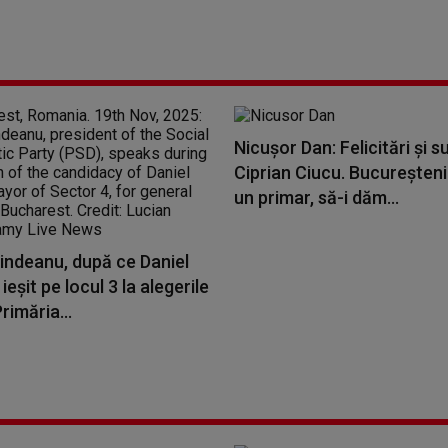
Nicuşor Dan: Felicitări şi s
Ciprian Ciucu. Bucureşteni
un primar, să-i dăm...
indeanu, după ce Daniel
ieșit pe locul 3 la alegerile
rimăria...