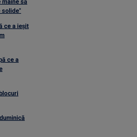
e mâine să
 solide"
 ce a ieșit
ăm
pă ce a
e
blocuri
g duminică