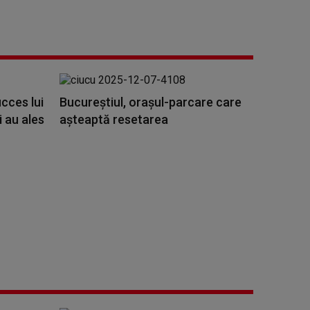
ucces lui
Bucureștiul, orașul-parcare care
i au ales
așteaptă resetarea