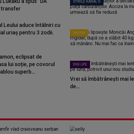
 Lukaku a spus ”DA”
STIRILE KANAL D
 transfer
l Leului aduce întâlniri cu
al uriaș pentru 3 zodii.
PROFM
amon, eclipsat de
a lui soție, pe covorul
DIGI LIFE
ablou superb...
Vrei să îmbătrânești mai le
de...