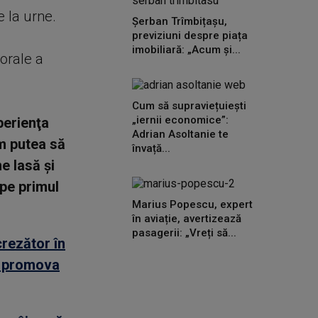
e la urne.
Șerban Trîmbițașu,
previziuni despre piața
imobiliară: „Acum și...
torale a
Cum să supraviețuiești
„iernii economice”:
perienţa
Adrian Asoltanie te
m putea să
învață...
e lasă şi
pe primul
Marius Popescu, expert
în aviație, avertizează
pasagerii: „Vreți să...
crezător în
or promova