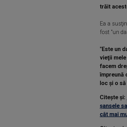
trăit aces
Ea a susţin
fost "un da
"Este un d
vieţii mel
facem drep
împreună c
loc şi o s
Citește și:
șansele sa
cât mai mu