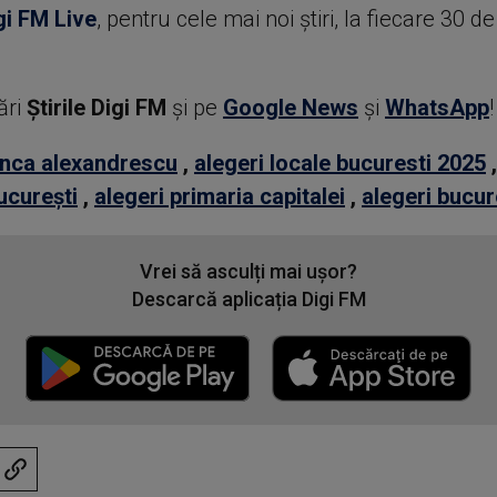
gi FM Live
, pentru cele mai noi știri, la fiecare 30 d
ări
Știrile Digi FM
şi pe
Google News
şi
WhatsApp
!
nca alexandrescu
,
alegeri locale bucuresti 2025
ucurești
,
alegeri primaria capitalei
,
alegeri bucur
Vrei să asculți mai ușor?
Descarcă aplicația Digi FM