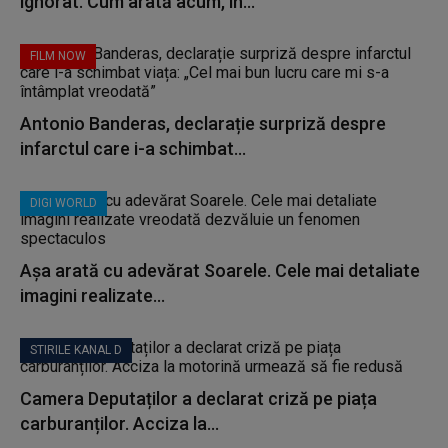
ignorat. Cum arată acum, în...
FILM NOW
Antonio Banderas, declarație surpriză despre
infarctul care i-a schimbat...
DIGI WORLD
Așa arată cu adevărat Soarele. Cele mai detaliate
imagini realizate...
STIRILE KANAL D
Camera Deputaților a declarat criză pe piața
carburanților. Acciza la...