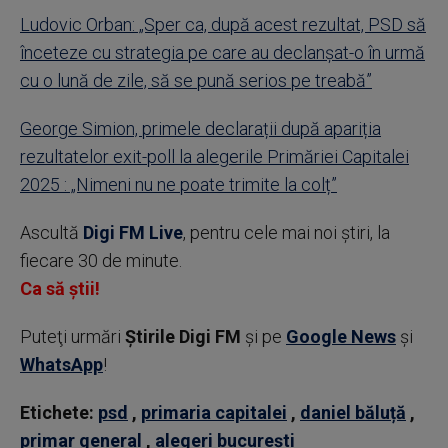
Ludovic Orban: „Sper ca, după acest rezultat, PSD să
înceteze cu strategia pe care au declanşat-o în urmă
cu o lună de zile, să se pună serios pe treabă”
George Simion, primele declarații după apariția
rezultatelor exit-poll la alegerile Primăriei Capitalei
2025 : „Nimeni nu ne poate trimite la colț”
Ascultă
Digi FM Live
, pentru cele mai noi știri, la
fiecare 30 de minute.
Ca să știi!
Puteţi urmări
Știrile Digi FM
şi pe
Google News
şi
WhatsApp
!
Etichete:
psd
,
primaria capitalei
,
daniel băluță
,
primar general
,
alegeri bucurești