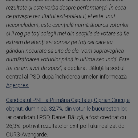
rezultate şi este vorba despre performanţă. În ceea
ce priveşte rezultatul exit-poll-ului, el este unul
neconcludent, este esenţială numărătoarea voturilor
şi îi rog pe toţi colegii mei din secţiile de votare să fie
extrem de atenţi şi-i somez pe toţi cei care au
gânduri necurate să uite de ele. Vom supraveghea
numărătoarea voturilor până în ultima secundă. Este
tot ce am avut de spus”,
a declarat Băluţă la sediul
central al PSD, după închiderea urnelor, informează
Agerpres.
Candidatul PNL la Primăria Capitalei, Ciprian Ciucu, a
obţinut, duminică, 32,7% din voturile bucureştenilor
,
iar candidatul PSD, Daniel Băluţă, a fost creditat cu
26,3%, potrivit rezultatelor exit-poll-ului realizat de
CURS-Avangarde.