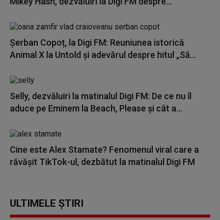
Mikey Hash, dezvăluiri la Digi FM despre...
Șerban Copoț, la Digi FM: Reuniunea istorică
Animal X la Untold și adevărul despre hitul „Să...
Selly, dezvăluiri la matinalul Digi FM: De ce nu îl
aduce pe Eminem la Beach, Please și cât a...
Cine este Alex Stamate? Fenomenul viral care a
răvășit TikTok-ul, dezbătut la matinalul Digi FM
ULTIMELE ȘTIRI