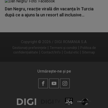
Dan Negru, reacție virală din vacanța în Turcia
după ce a ajuns la un resort all inclusive...
Copyright © 2026 / DIGI ROMANIA S.A.
|
|
Gestionați preferințele
Termeni și condiții
Politica de
|
|
|
confidențialitate
Contact/Info
Codul etic
Sitemap
Urmărește-ne și pe