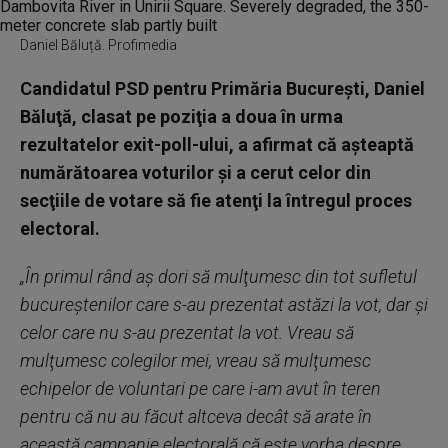
Daniel Băluță. Profimedia
Candidatul PSD pentru Primăria Bucureşti, Daniel
Băluţă, clasat pe poziţia a doua în urma
rezultatelor exit-poll-ului, a afirmat că aşteaptă
numărătoarea voturilor şi a cerut celor din
secţiile de votare să fie atenţi la întregul proces
electoral.
„În primul rând aş dori să mulţumesc din tot sufletul
bucureştenilor care s-au prezentat astăzi la vot, dar şi
celor care nu s-au prezentat la vot. Vreau să
mulţumesc colegilor mei, vreau să mulţumesc
echipelor de voluntari pe care i-am avut în teren
pentru că nu au făcut altceva decât să arate în
această campanie electorală că este vorba despre