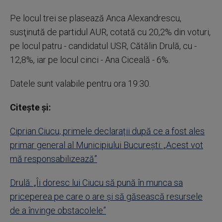
Pe locul trei se plasează Anca Alexandrescu,
susţinută de partidul AUR, cotată cu 20,2% din voturi,
pe locul patru - candidatul USR, Cătălin Drulă, cu -
12,8%, iar pe locul cinci - Ana Ciceală - 6%.
Datele sunt valabile pentru ora 19:30.
Citește și:
Ciprian Ciucu, primele declarații după ce a fost ales
primar general al Municipiului București: „Acest vot
mă responsabilizează”
Drulă: „Îi doresc lui Ciucu să pună în munca sa
priceperea pe care o are şi să găsească resursele
de a învinge obstacolele”