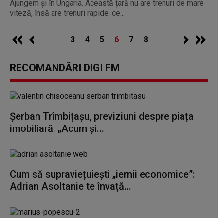
Ajungem și în Ungaria. Această țară nu are trenuri de mare
viteză, însă are trenuri rapide, ce...
3
4
5
6
7
8
RECOMANDĂRI DIGI FM
Șerban Trîmbițașu, previziuni despre piața
imobiliară: „Acum și...
Cum să supraviețuiești „iernii economice”:
Adrian Asoltanie te învață...