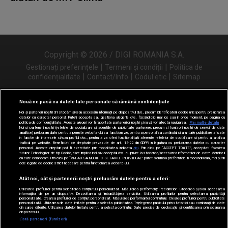
Copyright © 2026 / DIGI ROMANIA S.A.
|
|
Gestionați preferințele
Termeni și condiții
Politica de
|
|
|
confidențialitate
Contact/Info
Codul etic
Sitemap
Nouă ne pasă ca datele tale personale să rămână confidențiale
Noi și partenerii noștri
31
stocăm și/sau accesăm informații pe dispozitivul dvs., precum identificatorii cookie unici pentru prelucrarea
Urmărește-ne și pe
datelor cu caracter personal. Puteți accepta sau gestiona alegerile dvs. făcând clic mai jos sau în orice moment, pe pagina cu
politica de confidențialitate. Aceste alegeri vor fi raportate partenerilor noștri și nu vă vor afecta navigarea.
Mai multe detalii
Noi si partenerii nostri (retelele de socializare si agentiile de publicitate partenere, precum si furnizorii nostri de servicii de date
analitice) prelucram date pentru a permite website-ului sa functioneze, pentru a personaliza continutul si anunturile publicitare afisate
in functie de interesele si/sau profilul dvs., pentru a va oferi functionalitati aferente retelelor de socializare si pentru a analiza
traficul pe website. Beneficiati de drepturile prevazute de art. 15-22 din GDPR in legatura cu prelucrarea datelor cu caracter
personal. Aceste drepturi pot fi exercitate prin modalitatea indicata
aici
. Prin click pe “ACCEPT TOATE”, acceptati folosirea
tuturor Tehnologiilor de tip Cookie, care implica inclusiv acceptul dvs. cu privire la stocarea/accesarea informatiilor de catre Vendor-ii
cu care colaboram. Prin click pe “VREAU SA MODIFIC SETARILE INDIVIDUAL” puteti schimba preferintele in mod individual, mai putin
cele legate de cookie strict necesare pentru functionarea website-ului.
Atât noi, cât și partenerii noștri prelucrăm datele pentru a oferi:
Utilizarea profilurilor pentru selectarea conținutului personalizat. Măsurarea performanței reclamelor. Stocarea și/sau accesarea
informațiilor de pe un dispozitiv. Dezvoltarea și îmbunătățirea serviciilor. Utilizarea profilurilor pentru selectarea publicității
personalizate. Crearea profilurilor de conținut personalizat. Măsurarea performanței conținutului. Crearea profilurilor pentru publicitate
personalizată. Utilizarea de date limitate pentru a selecta publicitatea. Înțelegerea publicului prin statistici sau combinații de date
din surse diferite. Utilizarea datelor limitate pentru a selecta conținutul. Date precise de geolocație și identificarea prin scanarea
dispozitivului.
Listă parteneri (furnizori)