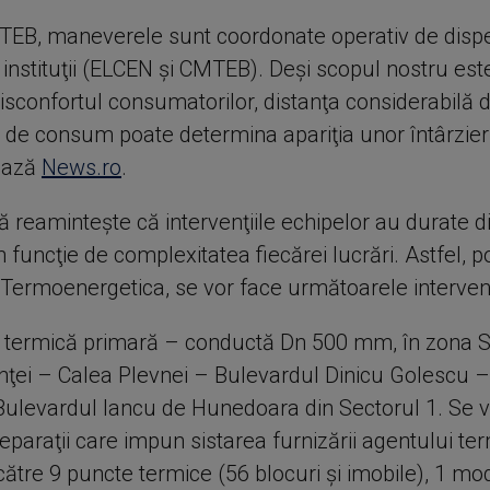
MTEB, maneverele sunt coordonate operativ de disp
instituţii (ELCEN şi CMTEB). Deşi scopul nostru est
isconfortul consumatorilor, distanţa considerabilă d
 de consum poate determina apariţia unor întârzieri 
tează
News.ro
.
ă reaminteşte că intervenţiile echipelor au durate di
în funcţie de complexitatea fiecărei lucrări. Astfel, po
Termoenergetica, se vor face următoarele intervenţ
 termică primară – conductă Dn 500 mm, în zona S
ţei – Calea Plevnei – Bulevardul Dinicu Golescu –
Bulevardul Iancu de Hunedoara din Sectorul 1. Se 
reparaţii care impun sistarea furnizării agentului te
ătre 9 puncte termice (56 blocuri şi imobile), 1 mo