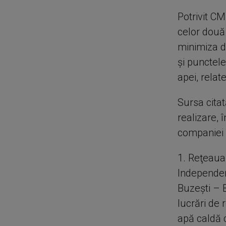
Potrivit C
celor două 
minimiza d
şi punctele
apei, rela
Sursa citat
realizare, 
companiei 
1. Reţeaua
Independen
Buzeşti – 
lucrări de 
apă caldă c