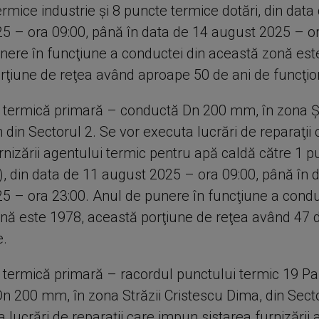
rmice industrie şi 8 puncte termice dotări, din data
5 – ora 09:00, până în data de 14 august 2025 – or
nere în funcţiune a conductei din această zonă est
rţiune de reţea având aproape 50 de ani de funcţio
 termică primară – conductă Dn 200 mm, în zona Ş
 din Sectorul 2. Se vor executa lucrări de reparaţii
rnizării agentului termic pentru apă caldă către 1 p
), din data de 11 august 2025 – ora 09:00, până în 
5 – ora 23:00. Anul de punere în funcţiune a condu
nă este 1978, această porţiune de reţea având 47 d
e.
 termică primară – racordul punctului termic 19 Pa
n 200 mm, în zona Străzii Cristescu Dima, din Secto
 lucrări de reparaţii care impun sistarea furnizării 