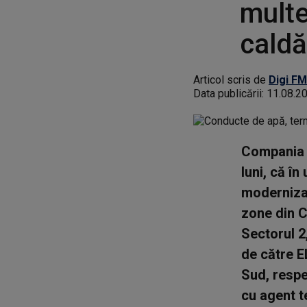
multe
caldă
Articol scris de
Digi FM
Data publicării:
11.08.2
Compania 
luni, că în
modernizar
zone din C
Sectorul 2
de către E
Sud, respec
cu agent t