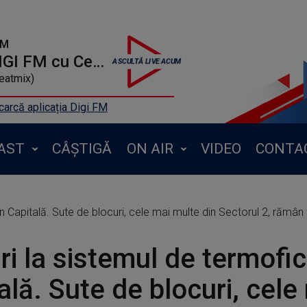
FM
TOP 20 DIGI FM cu Cetin
eatmix)
arcă aplicația Digi FM
AST
CÂȘTIGĂ
ON AIR
VIDEO
CONTA
n Capitală. Sute de blocuri, cele mai multe din Sectorul 2, rămân
ri la sistemul de termofic
ală. Sute de blocuri, cele