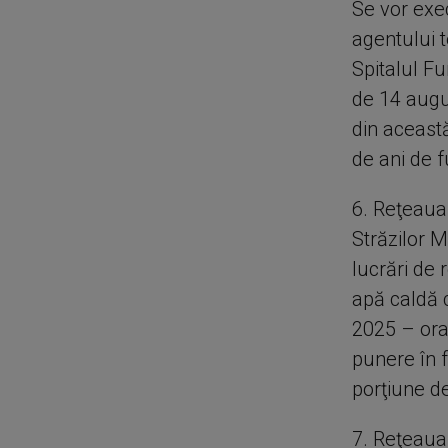
Se vor exec
agentului 
Spitalul F
de 14 augu
din aceast
de ani de f
6. Reţeaua
Străzilor M
lucrări de 
apă caldă 
2025 – ora
punere în 
porţiune d
7. Reţeaua