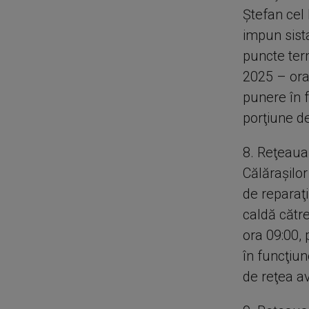
Ştefan cel 
impun sista
puncte term
2025 – ora
punere în 
porţiune d
8. Reţeaua
Călăraşilor
de reparaţi
caldă cătr
ora 09:00,
în funcţiu
de reţea a