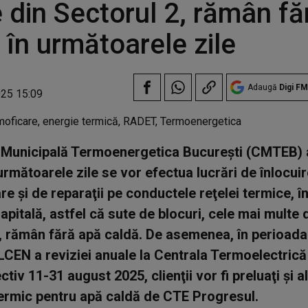
 din Sectorul 2, rămân fă
 în următoarele zile
Adaugă
Digi FM
025 15:09
Municipală Termoenergetica Bucureşti (CMTEB) 
 următoarele zile se vor efectua lucrări de înlocuir
e şi de reparaţii pe conductele reţelei termice, î
apitală, astfel că sute de blocuri, cele mai multe 
, rămân fără apă caldă. De asemenea, în perioada 
LCEN a reviziei anuale la Centrala Termoelectrică
tiv 11-31 august 2025, clienţii vor fi preluaţi şi a
ermic pentru apă caldă de CTE Progresul.