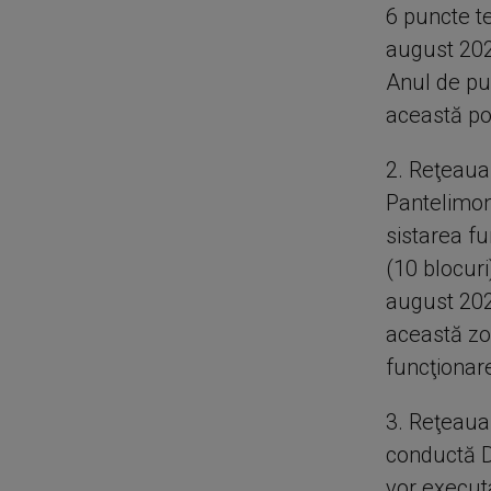
6 puncte te
august 202
Anul de pu
această po
2. Reţeaua
Pantelimon
sistarea fu
(10 blocuri
august 202
această zo
funcţionar
3. Reţeaua
conductă D
vor executa