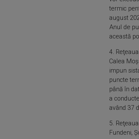
termic pent
august 202
Anul de pu
această po
4. Reţeaua
Calea Moşil
impun sista
puncte ter
până în da
a conducte
având 37 d
5. Reţeaua
Fundeni, Ş