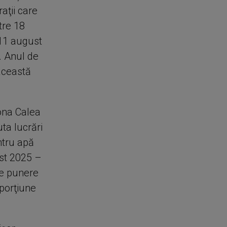
aţii care
tre 18
 11 august
. Anul de
această
ona Calea
uta lucrări
ntru apă
ust 2025 –
de punere
porţiune