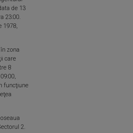
 data de 13
a 23:00.
e 1978,
în zona
ii care
tre 8
 09:00,
n funcţiune
reţea
 Şoseaua
ectorul 2.