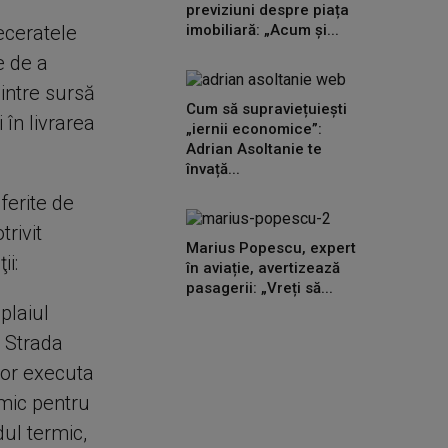
previziuni despre piața
eceratele
imobiliară: „Acum și...
e de a
intre sursă
Cum să supraviețuiești
în livrarea
„iernii economice”:
Adrian Asoltanie te
învață...
ferite de
trivit
Marius Popescu, expert
ii:
în aviație, avertizează
pasagerii: „Vreți să...
plaiul
 Strada
vor executa
rmic pentru
dul termic,