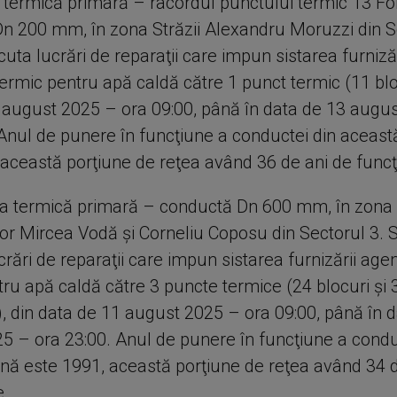
 termică primară – racordul punctului termic 13 Foi
n 200 mm, în zona Străzii Alexandru Moruzzi din S
uta lucrări de reparaţii care impun sistarea furnizăr
ermic pentru apă caldă către 1 punct termic (11 bloc
 august 2025 – ora 09:00, până în data de 13 augu
 Anul de punere în funcţiune a conductei din aceas
 această porţiune de reţea având 36 de ani de funcţ
a termică primară – conductă Dn 600 mm, în zona
or Mircea Vodă şi Corneliu Coposu din Sectorul 3. 
rări de reparaţii care impun sistarea furnizării agen
ru apă caldă către 3 puncte termice (24 blocuri şi 
), din data de 11 august 2025 – ora 09:00, până în 
5 – ora 23:00. Anul de punere în funcţiune a condu
nă este 1991, această porţiune de reţea având 34 d
e.