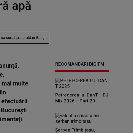
ră apă
ca sursă preferată în Google
RECOMANDĂRI DIGIFM
anunţă,
e,
n mai multe
din
Petrecerea lui DanT – DJ
efectuării
Mix 2026 – Part 20
 Bucureşti
limentaţi
Șerban Trîmbițașu,