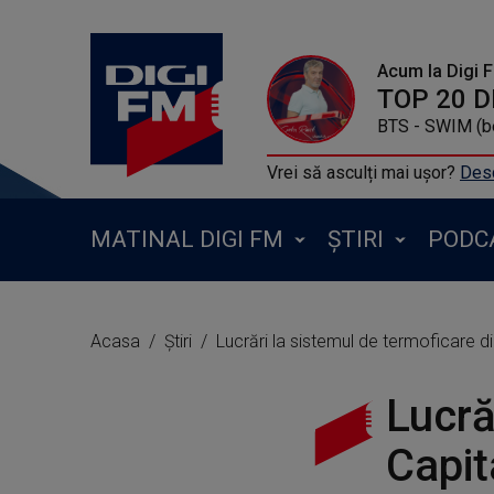
Acum la Digi 
BTS - SWIM (b
Vrei să asculți mai ușor?
Desc
MATINAL DIGI FM
ȘTIRI
PODC
Acasa
Știri
Lucrări la sistemul de termoficare di
Lucră
Capit