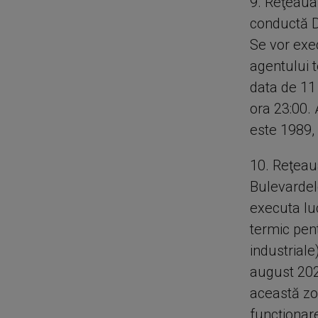
9. Reţeaua
conductă D
Se vor exec
agentului t
data de 11
ora 23:00.
este 1989,
10. Reţeau
Bulevardel
executa luc
termic pent
industriale
august 202
această zo
funcţionar