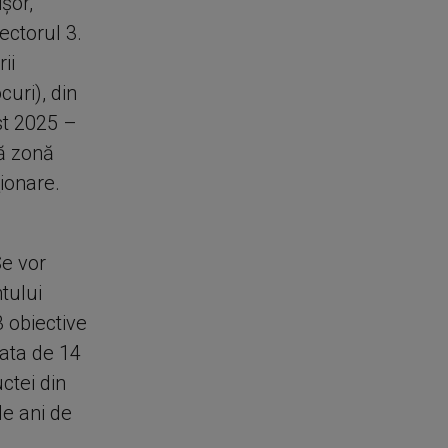
şor,
ectorul 3.
ii
uri), din
st 2025 –
tă zonă
ionare.
Se vor
tului
3 obiective
data de 14
ctei din
e ani de