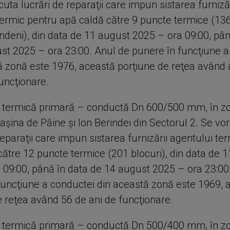
uta lucrări de reparaţii care impun sistarea furnizăr
termic pentru apă caldă către 9 puncte termice (136 
undeni), din data de 11 august 2025 – ora 09:00, pân
st 2025 – ora 23:00. Anul de punere în funcţiune a
ă zonă este 1976, această porţiune de reţea având
uncţionare.
 termică primară – conductă Dn 600/500 mm, în z
aşina de Pâine şi Ion Berindei din Sectorul 2. Se vo
reparaţii care impun sistarea furnizării agentului te
către 12 puncte termice (201 blocuri), din data de 
 09:00, până în data de 14 august 2025 – ora 23:00
funcţiune a conductei din această zonă este 1969, 
e reţea având 56 de ani de funcţionare.
 termică primară – conductă Dn 500/400 mm, în z