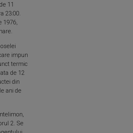
 de 11
a 23:00.
e 1976,
nare.
oselei
 care impun
unct termic
data de 12
ctei din
e ani de
ntelimon,
rul 2. Se
agentului