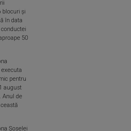
ii
blocuri şi
ă în data
 conductei
 aproape 50
ona
r executa
rmic pentru
11 august
. Anul de
această
ona Şoselei