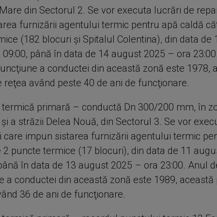
Mare din Sectorul 2. Se vor executa lucrări de repar
rea furnizării agentului termic pentru apă caldă că
ice (182 blocuri şi Spitalul Colentina), din data de
 09:00, până în data de 14 august 2025 – ora 23:00
funcţiune a conductei din această zonă este 1978, 
e reţea având peste 40 de ani de funcţionare.
 termică primară – conductă Dn 300/200 mm, în z
 şi a străzii Delea Nouă, din Sectorul 3. Se vor exec
i care impun sistarea furnizării agentului termic pe
e 2 puncte termice (17 blocuri), din data de 11 aug
 până în data de 13 august 2025 – ora 23:00. Anul 
ne a conductei din această zonă este 1989, această 
vând 36 de ani de funcţionare.