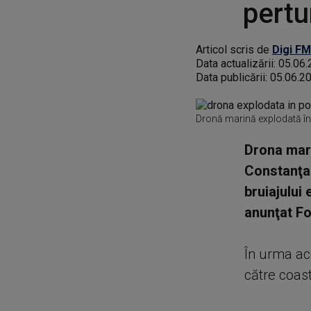
pertu
Articol scris de
Digi FM
Data actualizării:
05.06.
Data publicării:
05.06.2
Dronă marină explodată în
Drona marit
Constanţa 
bruiajului
anunţat Fo
În urma ace
către coas