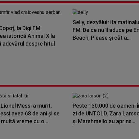
Selly, dezvăluiri la matinalu
opoț, la Digi FM:
FM: De ce nu îl aduce pe E
a istorică Animal X la
Beach, Please și cât a...
i adevărul despre hitul
i Lionel Messi a murit.
Peste 130.000 de oameni î
ssi avea 68 de ani și se
zi de UNTOLD. Zara Larss
 multă vreme cu o...
și Marshmello au aprins...