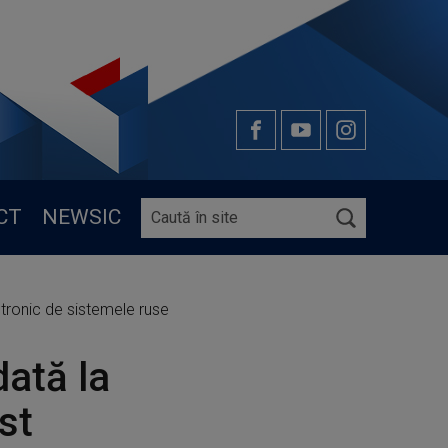
CT
NEWSIC
ctronic de sistemele ruse
dată la
st