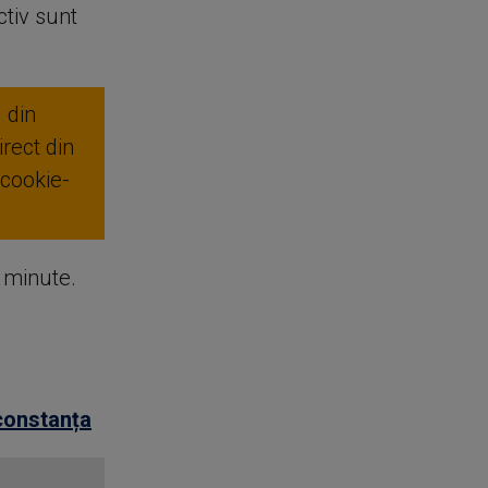
ctiv sunt
 din
rect din
 cookie-
e minute.
constanța