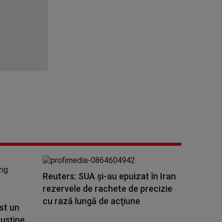
Reuters: SUA şi-au epuizat în Iran
rezervele de rachete de precizie
cu rază lungă de acţiune
st un
usține...