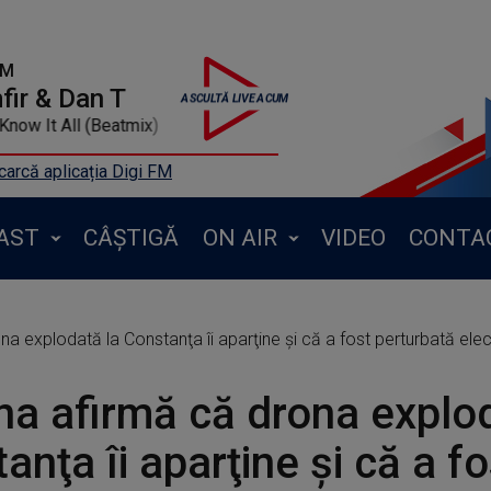
FM
ir & Dan T
r. Know It All (Beatmix)
arcă aplicația Digi FM
AST
CÂȘTIGĂ
ON AIR
VIDEO
CONTA
na explodată la Constanţa îi aparţine şi că a fost perturbată ele
na afirmă că drona explo
anţa îi aparţine şi că a fo