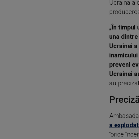
Ucraina a 
producerea
„În timpul
una dintre
Ucrainei a
inamicului
preveni ev
Ucrainei a
au preciza
Preciză
Ambasada R
a explodat
''orice înc