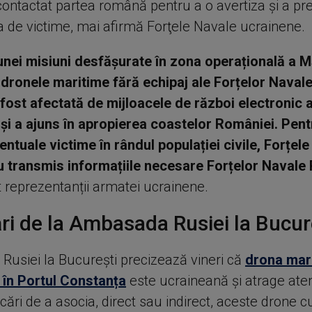
contactat partea română pentru a o avertiza şi a pr
 de victime, mai afirmă Forţele Navale ucrainene.
 unei misiuni desfășurate în zona operațională a M
 dronele maritime fără echipaj ale Forțelor Navale
 fost afectată de mijloacele de război electronic 
 și a ajuns în apropierea coastelor României. Pent
entuale victime în rândul populației civile, Forțele
u transmis informațiile necesare Forțelor Naval
t reprezentanții armatei ucrainene.
ri de la Ambasada Rusiei la Bucur
usiei la București precizează vineri că
drona mar
 în Portul Constanța
este ucraineană și atrage aten
ercări de a asocia, direct sau indirect, aceste drone c