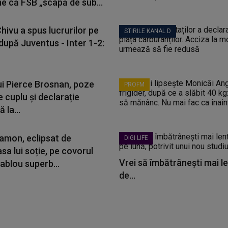
me că FSB „scapă de sub...
Chivu a spus lucrurilor pe
STIRILE KANAL D
după Juventus - Inter 1-2:
lui Pierce Brosnan, poze
PROFM
e cuplu și declarație
 la...
amon, eclipsat de
DIGI LIFE
a lui soție, pe covorul
Vrei să îmbătrânești mai le
ablou superb...
de...