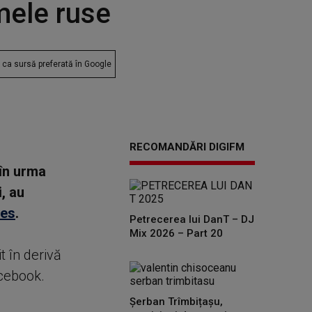
mele ruse
ca sursă preferată în Google
RECOMANDĂRI DIGIFM
în urma
, au
res
.
Petrecerea lui DanT – DJ
Mix 2026 – Part 20
t în derivă
acebook.
Șerban Trîmbițașu,