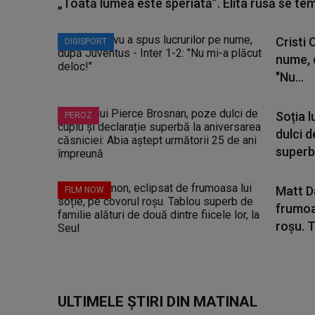
„Toată lumea este speriată”. Elita rusă se te
Cristi 
DIGISPORT
nume, 
"Nu...
Soția 
PEROZ
dulci d
superbă
Matt D
FILM NOW
frumoas
roșu. T
ULTIMELE ȘTIRI DIN MATINAL