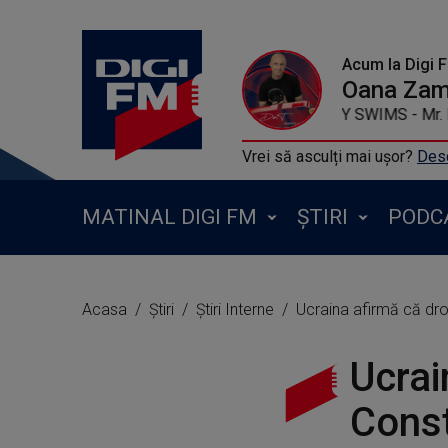
Acum la Digi 
Oana Zamf
TEDDY SWIMS - M
Vrei să asculți mai ușor?
Desc
MATINAL DIGI FM
ȘTIRI
PODC
Acasa
Știri
Știri Interne
Ucraina afirmă că dro
Ucrai
Const