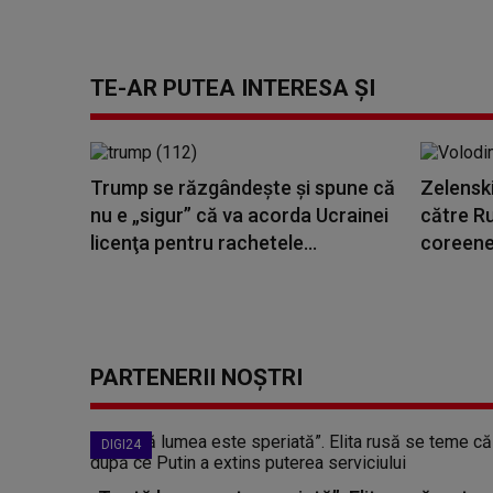
TE-AR PUTEA INTERESA ȘI
Trump se răzgândește și spune că
Zelenski
nu e „sigur” că va acorda Ucrainei
către Ru
licenţa pentru rachetele...
coreene 
PARTENERII NOȘTRI
DIGI24