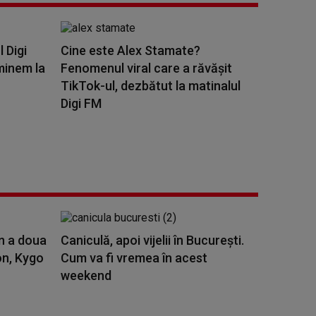
l Digi
Cine este Alex Stamate?
minem la
Fenomenul viral care a răvășit
TikTok-ul, dezbătut la matinalul
Digi FM
n a doua
Caniculă, apoi vijelii în București.
on, Kygo
Cum va fi vremea în acest
weekend