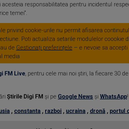
i acesteia responsabilitatea pentru incidentul respe
rice temei''.
ale privind cookie-urile nu permit afisarea continutul
ctiune. Poti actualiza setarile modulelor coookie di
sau de
Gestionați preferințele
– e nevoie sa accepti
ial media
gi FM Live
, pentru cele mai noi știri, la fiecare 30 d
ări
Știrile Digi FM
şi pe
Google News
şi
WhatsApp
!
usia
,
constanta
,
razboi
,
ucraina
,
dronă
,
portul 