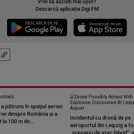
Vrei să asculți mai ușor?
Descarcă aplicația Digi FM
a pătruns în spaţiul aerian
riei dinspre România și a
Incidentul cu dronă de pe
 la 100 m de...
aeroportul din Leipzig a fo
„scenariu de atac hibrid”, s