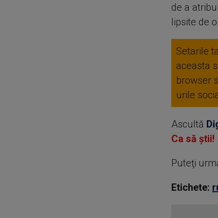
de a atribu
lipsite de o
Setarile t
aceasta se
browser 
urile soc
Ascultă
Di
Ca să știi!
Puteţi urm
Etichete:
r