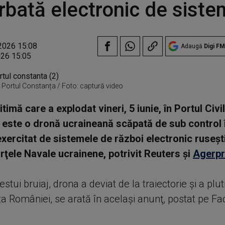
rbată electronic de siste
2026 15:08
Adaugă
Digi FM
026 15:05
 Portul Constanța / Foto: captură video
imă care a explodat vineri, 5 iunie, în Portul Civil
este o dronă ucraineană scăpată de sub control 
 exercitat de sistemele de război electronic ruseşti
rţele Navale ucrainene, potrivit Reuters şi
Agerp
stui bruiaj, drona a deviat de la traiectorie şi a pluti
ta României, se arată în acelaşi anunţ, postat pe F