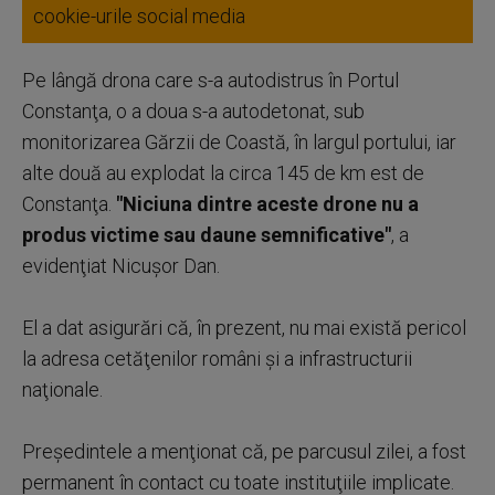
cookie-urile social media
Pe lângă drona care s-a autodistrus în Portul
Constanţa, o a doua s-a autodetonat, sub
monitorizarea Gărzii de Coastă, în largul portului, iar
alte două au explodat la circa 145 de km est de
Constanţa.
"Niciuna dintre aceste drone nu a
produs victime sau daune semnificative"
, a
evidenţiat Nicuşor Dan.
El a dat asigurări că, în prezent, nu mai există pericol
la adresa cetăţenilor români şi a infrastructurii
naţionale.
Preşedintele a menţionat că, pe parcusul zilei, a fost
permanent în contact cu toate instituţiile implicate.