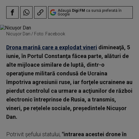
Adaugă
Digi FM
ca sursă preferată în
Google
Nicușor Dan / Foto: Facebook
Drona marină care a explodat vineri
dimineaţă, 5
iunie, în Portul Constanţa făcea parte, alături de
alte mijloace similare de luptă, dintr-o
operaţiune militară condusă de Ucraina
împotriva agresiunii ruse, iar forţele ucrainene au
pierdut controlul ca urmare a acţiunilor de război
electronic întreprinse de Rusia, a transmis,
vineri, pe rețelele sociale, preşedintele Nicuşor
Dan.
Potrivit şefului statului,
"intrarea acestei drone în