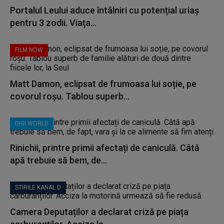
Portalul Leului aduce întâlniri cu potențial uriaș
pentru 3 zodii. Viața...
FILM NOW
Matt Damon, eclipsat de frumoasa lui soție, pe
covorul roșu. Tablou superb...
DIGI WORLD
Rinichii, printre primii afectați de caniculă. Câtă
apă trebuie să bem, de...
STIRILE KANAL D
Camera Deputaților a declarat criză pe piața