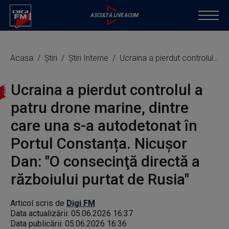
Acasa
Știri
Știri Interne
Ucraina a pierdut controlul a patru drone marine, dintre care una s-a autodetonat în Portul Constanța. Nicușor Dan: "O consecinţă directă a războiului purtat de Rusia"
Ucraina a pierdut controlul a
patru drone marine, dintre
care una s-a autodetonat în
Portul Constanța. Nicușor
Dan: "O consecinţă directă a
războiului purtat de Rusia"
Articol scris de
Digi FM
Data actualizării:
05.06.2026 16:37
Data publicării:
05.06.2026 16:36