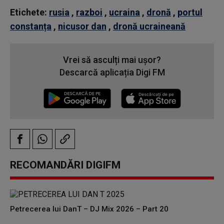
Etichete:
rusia
,
razboi
,
ucraina
,
dronă
,
portul
constanța
,
nicusor dan
,
dronă ucraineană
Vrei să asculți mai ușor?
Descarcă aplicația Digi FM
RECOMANDĂRI DIGIFM
Petrecerea lui DanT – DJ Mix 2026 – Part 20