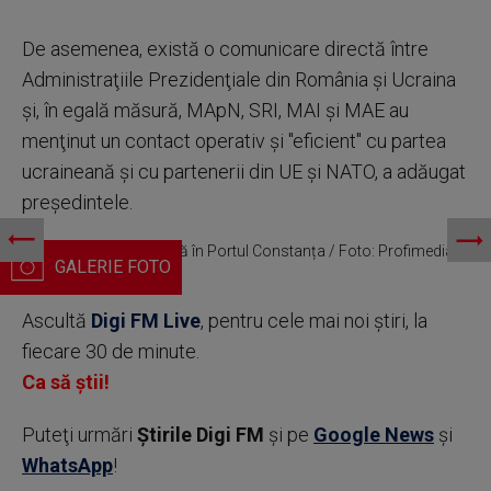
De asemenea, există o comunicare directă între
Administraţiile Prezidenţiale din România şi Ucraina
şi, în egală măsură, MApN, SRI, MAI şi MAE au
menţinut un contact operativ şi "eficient" cu partea
ucraineană şi cu partenerii din UE şi NATO, a adăugat
preşedintele.
Dronă marină explodată în Portul Constanța / Foto: Profimedia
Ascultă
Digi FM Live
, pentru cele mai noi știri, la
fiecare 30 de minute.
Ca să știi!
Puteţi urmări
Știrile Digi FM
şi pe
Google News
şi
WhatsApp
!