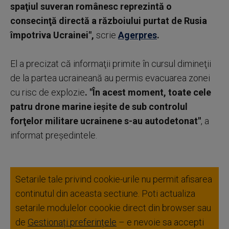
spaţiul suveran românesc reprezintă o
consecinţă directă a războiului purtat de Rusia
împotriva Ucrainei",
scrie
Agerpres
.
El a precizat că informaţii primite în cursul dimineţii
de la partea ucraineană au permis evacuarea zonei
cu risc de explozie
. "În acest moment, toate cele
patru drone marine ieşite de sub controlul
forţelor militare ucrainene s-au autodetonat"
, a
informat preşedintele.
Setarile tale privind cookie-urile nu permit afisarea
continutul din aceasta sectiune. Poti actualiza
setarile modulelor coookie direct din browser sau
de
Gestionați preferințele
– e nevoie sa accepti