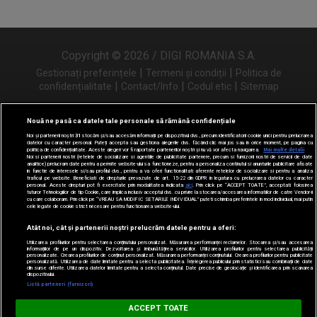
Copyright © 2026 / DIGI ROMANIA S.A.
|
|
Gestionați preferințele
Termeni și condiții
Politica de
|
|
|
confidențialitate
Contact/Info
Codul etic
Sitemap
Nouă ne pasă ca datele tale personale să rămână confidențiale
Noi și partenerii noștri
31
stocăm și/sau accesăm informații pe dispozitivul dvs., precum identificatorii cookie unici pentru prelucrarea
Urmărește-ne și pe
datelor cu caracter personal. Puteți accepta sau gestiona alegerile dvs. făcând clic mai jos sau în orice moment, pe pagina cu
politica de confidențialitate. Aceste alegeri vor fi raportate partenerilor noștri și nu vă vor afecta navigarea.
Mai multe detalii
Noi si partenerii nostri (retelele de socializare si agentiile de publicitate partenere, precum si furnizorii nostri de servicii de date
analitice) prelucram date pentru a permite website-ului sa functioneze, pentru a personaliza continutul si anunturile publicitare afisate
in functie de interesele si/sau profilul dvs., pentru a va oferi functionalitati aferente retelelor de socializare si pentru a analiza
traficul pe website. Beneficiati de drepturile prevazute de art. 15-22 din GDPR in legatura cu prelucrarea datelor cu caracter
personal. Aceste drepturi pot fi exercitate prin modalitatea indicata
aici
. Prin click pe “ACCEPT TOATE”, acceptati folosirea
tuturor Tehnologiilor de tip Cookie, care implica inclusiv acceptul dvs. cu privire la stocarea/accesarea informatiilor de catre Vendor-ii
cu care colaboram. Prin click pe “VREAU SA MODIFIC SETARILE INDIVIDUAL” puteti schimba preferintele in mod individual, mai putin
cele legate de cookie strict necesare pentru functionarea website-ului.
Atât noi, cât și partenerii noștri prelucrăm datele pentru a oferi:
Utilizarea profilurilor pentru selectarea conținutului personalizat. Măsurarea performanței reclamelor. Stocarea și/sau accesarea
informațiilor de pe un dispozitiv. Dezvoltarea și îmbunătățirea serviciilor. Utilizarea profilurilor pentru selectarea publicității
personalizate. Crearea profilurilor de conținut personalizat. Măsurarea performanței conținutului. Crearea profilurilor pentru publicitate
personalizată. Utilizarea de date limitate pentru a selecta publicitatea. Înțelegerea publicului prin statistici sau combinații de date
din surse diferite. Utilizarea datelor limitate pentru a selecta conținutul. Date precise de geolocație și identificarea prin scanarea
dispozitivului.
Listă parteneri (furnizori)
Digi FM
ACCEPT TOATE
DESCARCĂ
digifm.ro