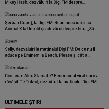
Mikey Hash, dezvăluiri la Digi FM despre...
Șerban Copoț, la Digi FM: Reuniunea istorică
Animal X la Untold și adevărul despre hitul „Să...
Selly, dezvăluiri la matinalul Digi FM: De ce nu îl
aduce pe Eminem la Beach, Please și cât a...
Cine este Alex Stamate? Fenomenul viral care a
răvășit TikTok-ul, dezbătut la matinalul Digi FM
ULTIMELE ȘTIRI