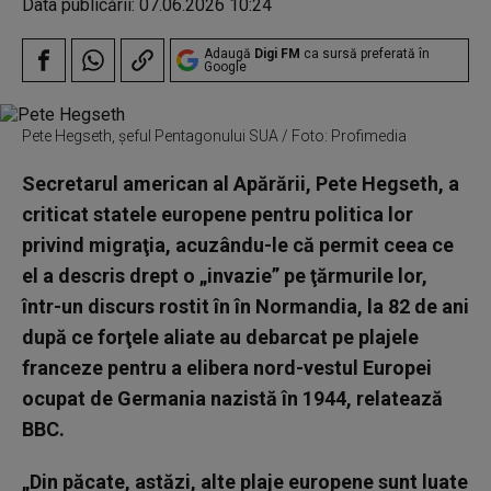
Data publicării:
07.06.2026 10:24
Adaugă
Digi FM
ca sursă preferată în
Google
Pete Hegseth, șeful Pentagonului SUA / Foto: Profimedia
Secretarul american al Apărării, Pete Hegseth, a
criticat statele europene pentru politica lor
privind migraţia, acuzându-le că permit ceea ce
el a descris drept o „invazie” pe ţărmurile lor,
într-un discurs rostit în în Normandia, la 82 de ani
după ce forţele aliate au debarcat pe plajele
franceze pentru a elibera nord-vestul Europei
ocupat de Germania nazistă în 1944, relatează
BBC.
„Din păcate, astăzi, alte plaje europene sunt luate