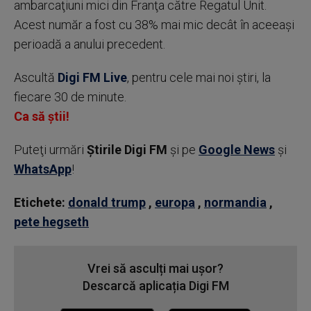
ambarcaţiuni mici din Franţa către Regatul Unit.
Acest număr a fost cu 38% mai mic decât în aceeaşi
perioadă a anului precedent.
Ascultă
Digi FM Live
, pentru cele mai noi știri, la
fiecare 30 de minute.
Ca să știi!
Puteţi urmări
Știrile Digi FM
şi pe
Google News
şi
WhatsApp
!
Etichete:
donald trump
,
europa
,
normandia
,
pete hegseth
Vrei să asculți mai ușor?
Descarcă aplicația Digi FM