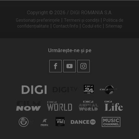
Copyright © 2026 / DIGI ROMANIA S.A.
|
|
Gestionați preferințele
Termeni și condiții
Politica de
|
|
|
confidențialitate
Contact/Info
Codul etic
Sitemap
Urmărește-ne și pe