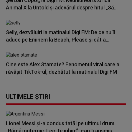
Șerban Copoț, la Digi FM: Reuniunea istorică
Animal X la Untold și adevărul despre hitul „Să...
Selly, dezvăluiri la matinalul Digi FM: De ce nu îl
aduce pe Eminem la Beach, Please și cât a...
Cine este Alex Stamate? Fenomenul viral care a
răvășit TikTok-ul, dezbătut la matinalul Digi FM
ULTIMELE ȘTIRI
Lionel Messi şi-a condus tatăl pe ultimul drum.
„Rămâi puternic, Leo, te iubim”, i-au transmis...