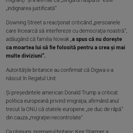
„indignarea justificată”.
Downing Street a reacţionat criticând „persoanele
care încearcă să interfereze cu democraţia noastră”,
adăugând că familia Nowak „
a spus că nu doreşte
ca moartea lui să fie folosită pentru a crea şi mai
multe diviziuni”.
Autorităţile britanice au confirmat că Digwa s-a
născut în Regatul Unit.
Şi preşedintele american Donald Trump a criticat
politica europeană privind imigraţia, afirmând anul
trecut la ONU că statele europene „se duc de râpă”
din cauza „migraţiei necontrolate”.
Ca răspuns, premierul britanic Keir Starmer a