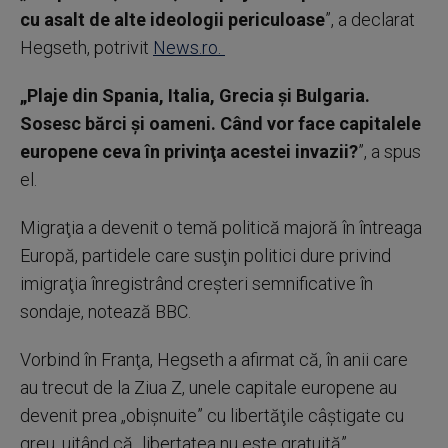
cu asalt de alte ideologii periculoase
”, a declarat
Hegseth, potrivit
News.ro.
„Plaje din Spania, Italia, Grecia şi Bulgaria.
Sosesc bărci şi oameni. Când vor face capitalele
europene ceva în privinţa acestei invazii?
”, a spus
el.
Migraţia a devenit o temă politică majoră în întreaga
Europă, partidele care susţin politici dure privind
imigraţia înregistrând creşteri semnificative în
sondaje, notează BBC.
Vorbind în Franţa, Hegseth a afirmat că, în anii care
au trecut de la Ziua Z, unele capitale europene au
devenit prea „obişnuite” cu libertăţile câştigate cu
greu, uitând că „libertatea nu este gratuită”.