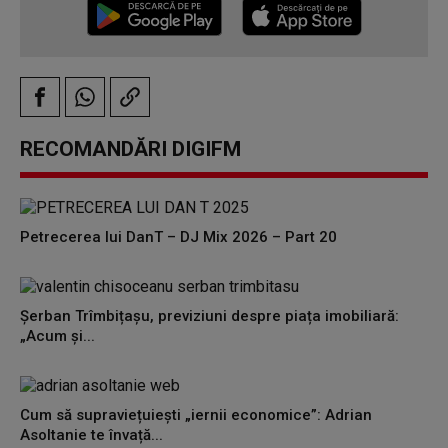
RECOMANDĂRI DIGIFM
Petrecerea lui DanT – DJ Mix 2026 – Part 20
Șerban Trîmbițașu, previziuni despre piața imobiliară:
„Acum și...
Cum să supraviețuiești „iernii economice”: Adrian
Asoltanie te învață...