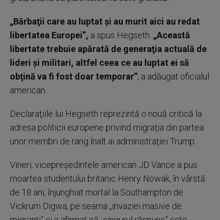
„Bărbaţii care au luptat şi au murit aici au redat
libertatea Europei”,
a spus Hegseth.
„Această
libertate trebuie apărată de generaţia actuală de
lideri şi militari, altfel ceea ce au luptat ei să
obţină va fi fost doar temporar”
, a adăugat oficialul
american.
Declaraţiile lui Hegseth reprezintă o nouă critică la
adresa politicii europene privind migraţia din partea
unor membri de rang înalt ai administraţiei Trump.
Vineri, vicepreşedintele american JD Vance a pus
moartea studentului britanic Henry Nowak, în vârstă
de 18 ani, înjunghiat mortal la Southampton de
Vickrum Digwa, pe seama „invaziei masive de
migranţi” şi a afirmat că „singurul răspuns” este