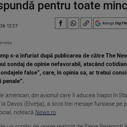
spundă pentru toate minci
Adaugă
Digi FM
026 12:37
fimedia
mp s-a înfuriat după publicarea de către The Ne
ui sondaj de opinie nefavorabil, atacând cotidianul
ondajele false”, care, în opinia sa, ar trebui cons
i penale”.
e american, din avionul care îl aducea înapoi în Sta
 la Davos (Elveţia), a scris trei mesaje furioase pe 
Social, notează
News.ro
.
e un sondaj de opinie realizat de Siena Research In