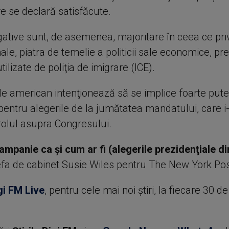
e se declară satisfăcute.
egative sunt, de asemenea, majoritare în ceea ce pri
le, piatra de temelie a politicii sale economice, pr
ilizate de poliţia de imigrare (ICE).
le american intenţionează să se implice foarte pute
entru alegerile de la jumătatea mandatului, care i
rolul asupra Congresului.
ampanie ca şi cum ar fi (alegerile prezidenţiale d
efa de cabinet Susie Wiles pentru The New York Pos
gi FM Live
, pentru cele mai noi știri, la fiecare 30 d