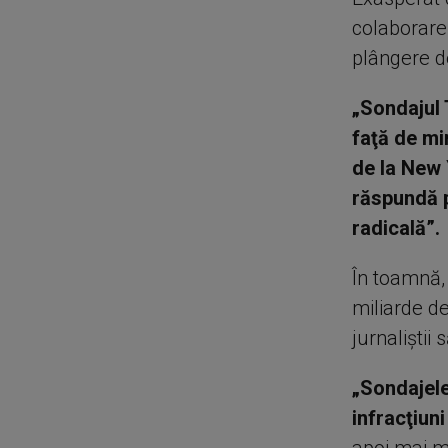
colaborare
plângere d
„Sondajul 
faţă de mi
de la New
răspundă p
radicală”.
În toamnă,
miliarde de
jurnaliştii 
„Sondajele
infracţiun