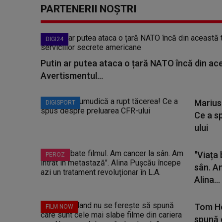
PARTENERII NOȘTRI
DIGI24
Putin ar putea ataca o țară NATO încă din a
Avertismentul...
Marius
DIGISPORT
Ce a s
ului
"Viața 
PEROZ
sân. A
Alina...
Tom Ho
FILM NOW
spună 