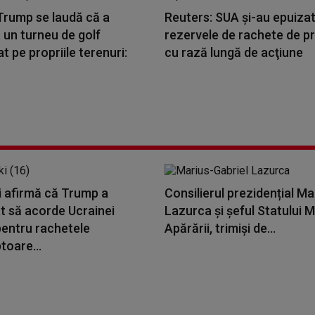
Trump se laudă că a
Reuters: SUA şi-au epuizat 
 un turneu de golf
rezervele de rachete de pr
t pe propriile terenuri:
cu rază lungă de acţiune
i afirmă că Trump a
Consilierul prezidențial Ma
t să acorde Ucrainei
Lazurca și șeful Statului M
pentru rachetele
Apărării, trimiși de...
toare...