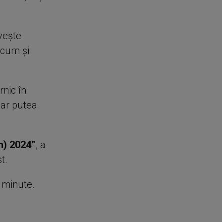
veşte
ecum şi
rnic în
-ar putea
in) 2024”
, a
t.
e minute.