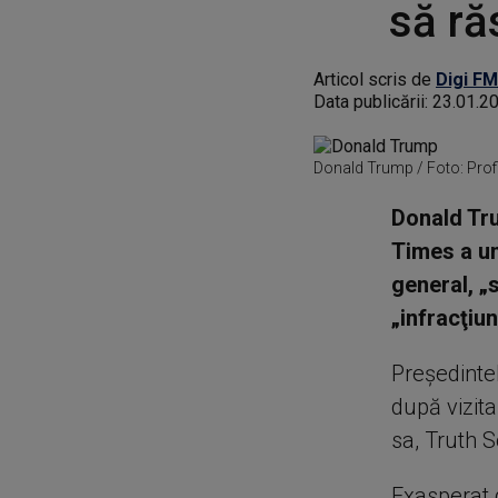
să ră
Articol scris de
Digi FM
Data publicării:
23.01.2
Donald Trump / Foto: Pro
Donald Tru
Times a un
general, „s
„infracţiun
Preşedintel
după vizita
sa, Truth 
Exasperat d