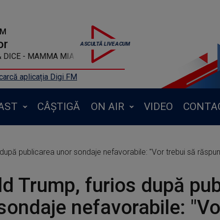
FM
or
a Miller and Andro & DICE - MAMMA MIA
arcă aplicația Digi FM
AST
CÂȘTIGĂ
ON AIR
VIDEO
CONTA
după publicarea unor sondaje nefavorabile: "Vor trebui să răspun
d Trump, furios după pub
sondaje nefavorabile: "Vo