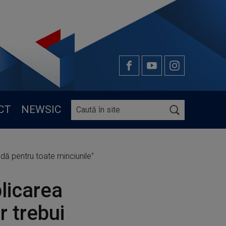
CT
NEWSIC
dă pentru toate minciunile"
licarea
r trebui