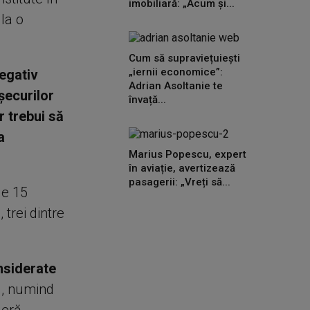
imobiliară: „Acum și...
la o
Cum să supraviețuiești
„iernii economice”:
egativ
Adrian Asoltanie te
şecurilor
învață...
 trebui să
a
Marius Popescu, expert
în aviație, avertizează
pasagerii: „Vreți să...
de 15
trei dintre
onsiderate
j, numind