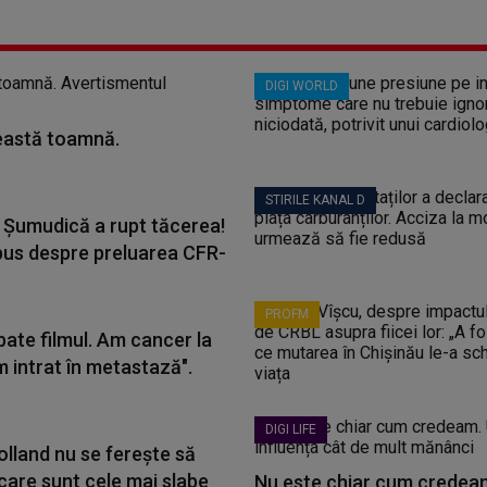
DIGI WORLD
ceastă toamnă.
STIRILE KANAL D
 Șumudică a rupt tăcerea!
pus despre preluarea CFR-
PROFM
bate filmul. Am cancer la
m intrat în metastază".
DIGI LIFE
lland nu se ferește să
care sunt cele mai slabe
Nu este chiar cum credeam