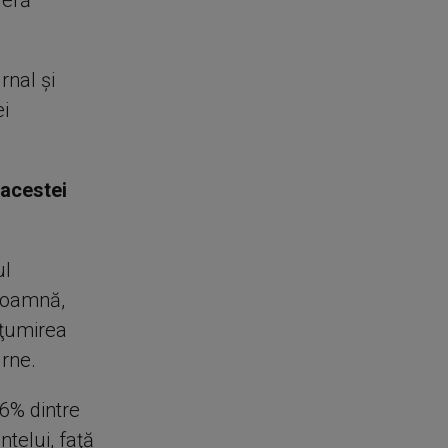
deră
rnal şi
ei
 acestei
ul
 toamnă,
lţumirea
urne.
6% dintre
telui, faţă