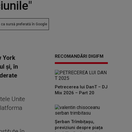
unile"
ca sursă preferată în Google
RECOMANDĂRI DIGIFM
w York
 şi, în
iderate
Petrecerea lui DanT – DJ
Mix 2026 – Part 20
tele Unite
platforma
Șerban Trîmbițașu,
previziuni despre piața
stitute în