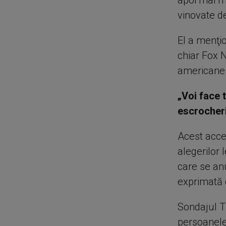
apoi mai mu
vinovate d
El a menţi
chiar Fox N
americane
„Voi face 
escrocheri
Acest acces
alegerilor
care se an
exprimată d
Sondajul T
persoanele