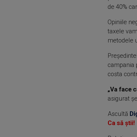
de 40% car
Opiniile n
taxele vama
metodele ut
Preşedinte
campania p
costa cont
„Va face c
asigurat ş
Ascultă
Di
Ca să știi!