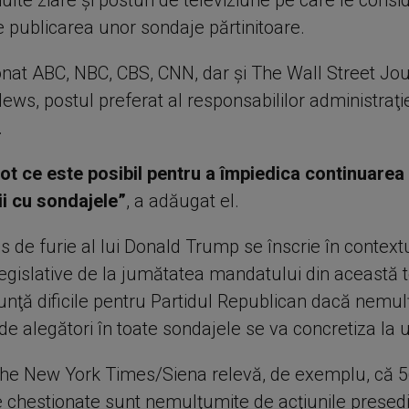
lte ziare şi posturi de televiziune pe care le consi
e publicarea unor sondaje părtinitoare.
onat ABC, NBC, CBS, CNN, dar şi The Wall Street Jou
ews, postul preferat al responsabililor administraţi
.
tot ce este posibil pentru a împiedica continuarea
i cu sondajele”
, a adăugat el.
 de furie al lui Donald Trump se înscrie în context
 legislative de la jumătatea mandatului din această
unţă dificile pentru Partidul Republican dacă nemu
e alegători în toate sondajele se va concretiza la 
he New York Times/Siena relevă, de exemplu, că 5
 chestionate sunt nemulţumite de acţiunile preşedin