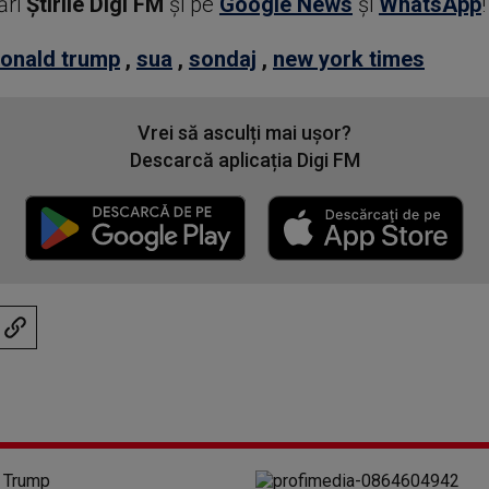
ări
Știrile Digi FM
şi pe
Google News
şi
WhatsApp
!
onald trump
,
sua
,
sondaj
,
new york times
Vrei să asculți mai ușor?
Descarcă aplicația Digi FM