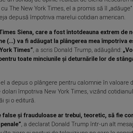
 cu The New York Times, el a promis să îl „adăuge” 
eja depusă împotriva marelui cotidian american.
Times Siena, care a fost întotdeauna extrem de n
ne (...) va fi adăugat la plângerea mea împotriva e
 York Times”
, a scris Donald Trump, adăugând:
„Vor
entru toate minciunile şi deturnările lor de stâng
 el a depus o plângere pentru calomnie în valoare 
 dolari împotriva New York Times, vizând cotidianul, 
săi şi o editură.
 false şi frauduloase ar trebui, teoretic, să fie c
i penale”
, a declarat Donald Trump într-un alt mesa