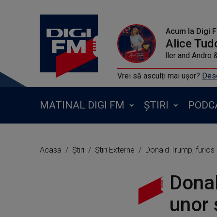
Acum la Digi 
Alice Tud
THE LIMBA ft Mish
Vrei să asculți mai ușor?
Desc
MATINAL DIGI FM
ȘTIRI
PODC
Acasa
Știri
Știri Externe
Donald Trump, furios 
Donal
unor 