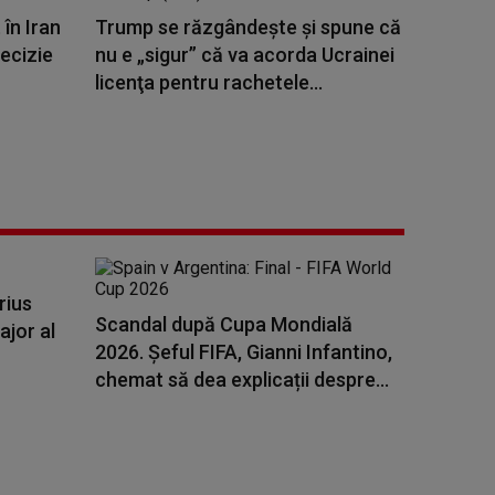
în Iran
Trump se răzgândește și spune că
ecizie
nu e „sigur” că va acorda Ucrainei
licenţa pentru rachetele...
rius
Scandal după Cupa Mondială
ajor al
2026. Șeful FIFA, Gianni Infantino,
chemat să dea explicații despre...