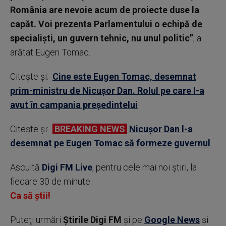
România are nevoie acum de proiecte duse la
capăt. Voi prezenta Parlamentului o echipă de
specialişti, un guvern tehnic, nu unul politic”
, a
arătat Eugen Tomac.
Citește și:
Cine este Eugen Tomac, desemnat
prim-ministru de Nicușor Dan. Rolul pe care l-a
avut în campania președintelui
Citește și:
BREAKING NEWS
Nicușor Dan l-a
desemnat pe Eugen Tomac să formeze guvernul
Ascultă
Digi FM Live
, pentru cele mai noi știri, la
fiecare 30 de minute.
Ca să știi!
Puteţi urmări
Știrile Digi FM
şi pe
Google News
şi