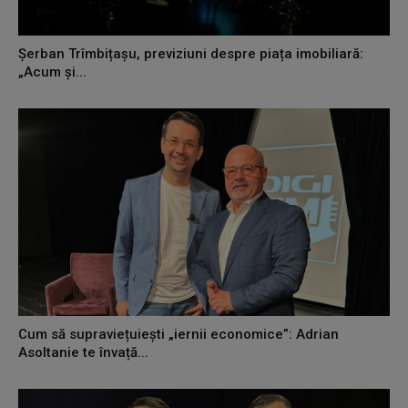
Șerban Trîmbițașu, previziuni despre piața imobiliară:
„Acum și...
Cum să supraviețuiești „iernii economice”: Adrian
Asoltanie te învață...