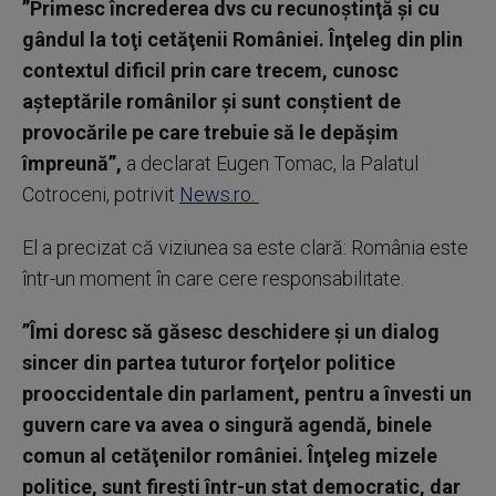
”Primesc încrederea dvs cu recunoştinţă şi cu
gândul la toţi cetăţenii României. Înţeleg din plin
contextul dificil prin care trecem, cunosc
aşteptările românilor şi sunt conştient de
provocările pe care trebuie să le depăşim
împreună”,
a declarat Eugen Tomac, la Palatul
Cotroceni, potrivit
News.ro.
El a precizat că viziunea sa este clară: România este
într-un moment în care cere responsabilitate.
”Îmi doresc să găsesc deschidere şi un dialog
sincer din partea tuturor forţelor politice
prooccidentale din parlament, pentru a învesti un
guvern care va avea o singură agendă, binele
comun al cetăţenilor româniei. Înţeleg mizele
politice, sunt fireşti într-un stat democratic, dar