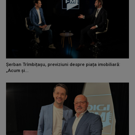
Șerban Trîmbițașu, previziuni despre piața imobiliară:
„Acum și...