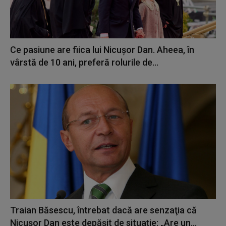
Ce pasiune are fiica lui Nicușor Dan. Aheea, în
vârstă de 10 ani, preferă rolurile de...
Traian Băsescu, întrebat dacă are senzaţia că
Nicuşor Dan este depăşit de situaţie: „Are un...