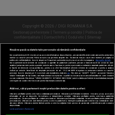
Copyright © 2026 / DIGI ROMANIA S.A.
|
|
Gestionați preferințele
Termeni și condiții
Politica de
|
|
|
confidențialitate
Contact/Info
Codul etic
Sitemap
Nouă ne pasă ca datele tale personale să rămână confidențiale
Noi și partenerii noștri
31
stocăm și/sau accesăm informații pe dispozitivul dvs., precum identificatorii cookie unici pentru prelucrarea
Urmărește-ne și pe
datelor cu caracter personal. Puteți accepta sau gestiona alegerile dvs. făcând clic mai jos sau în orice moment, pe pagina cu
politica de confidențialitate. Aceste alegeri vor fi raportate partenerilor noștri și nu vă vor afecta navigarea.
Mai multe detalii
Noi si partenerii nostri (retelele de socializare si agentiile de publicitate partenere, precum si furnizorii nostri de servicii de date
analitice) prelucram date pentru a permite website-ului sa functioneze, pentru a personaliza continutul si anunturile publicitare afisate
in functie de interesele si/sau profilul dvs., pentru a va oferi functionalitati aferente retelelor de socializare si pentru a analiza
traficul pe website. Beneficiati de drepturile prevazute de art. 15-22 din GDPR in legatura cu prelucrarea datelor cu caracter
personal. Aceste drepturi pot fi exercitate prin modalitatea indicata
aici
. Prin click pe “ACCEPT TOATE”, acceptati folosirea
tuturor Tehnologiilor de tip Cookie, care implica inclusiv acceptul dvs. cu privire la stocarea/accesarea informatiilor de catre Vendor-ii
cu care colaboram. Prin click pe “VREAU SA MODIFIC SETARILE INDIVIDUAL” puteti schimba preferintele in mod individual, mai putin
cele legate de cookie strict necesare pentru functionarea website-ului.
Atât noi, cât și partenerii noștri prelucrăm datele pentru a oferi:
Utilizarea profilurilor pentru selectarea conținutului personalizat. Măsurarea performanței reclamelor. Stocarea și/sau accesarea
informațiilor de pe un dispozitiv. Dezvoltarea și îmbunătățirea serviciilor. Utilizarea profilurilor pentru selectarea publicității
personalizate. Crearea profilurilor de conținut personalizat. Măsurarea performanței conținutului. Crearea profilurilor pentru publicitate
personalizată. Utilizarea de date limitate pentru a selecta publicitatea. Înțelegerea publicului prin statistici sau combinații de date
din surse diferite. Utilizarea datelor limitate pentru a selecta conținutul. Date precise de geolocație și identificarea prin scanarea
dispozitivului.
Listă parteneri (furnizori)