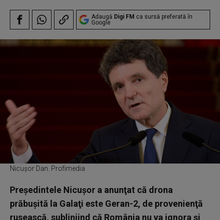
Adaugă
Digi FM
ca sursă preferată în
Google
Nicușor Dan. Profimedia
Preşedintele Nicuşor a anunţat că drona
prăbuşită la Galaţi este Geran-2, de provenienţă
rusească, subliniind că România nu va ignora şi