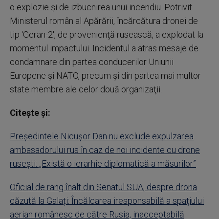
o explozie şi de izbucnirea unui incendiu. Potrivit
Ministerul român al Apărării, încărcătura dronei de
tip 'Geran-2', de provenienţă rusească, a explodat la
momentul impactului. Incidentul a atras mesaje de
condamnare din partea conducerilor Uniunii
Europene şi NATO, precum şi din partea mai multor
state membre ale celor două organizaţii.
Citește și:
Președintele Nicuşor Dan nu exclude expulzarea
ambasadorului rus în caz de noi incidente cu drone
rusești: „Există o ierarhie diplomatică a măsurilor”
Oficial de rang înalt din Senatul SUA, despre drona
căzută la Galați: Încălcarea iresponsabilă a spaţiului
aerian românesc de către Rusia, inacceptabilă