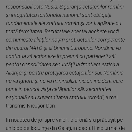
responsabil este Rusia. Siguranţa cetăţenilor români
şi integritatea teritoriului naţional sunt obligaţii
fundamentale ale statului român şi vor fi apărate cu
toată fermitatea. Rezultatele acestei anchete vor fi
comunicate aliaţilor noştri şi structurilor competente
din cadrul NATO şi al Uniunii Europene. România va
continua să acţioneze împreună cu partenerii săi
pentru consolidarea securităţii la frontiera estică a
Alianţei şi pentru protejarea cetăţenilor săi. România
nu va ignora şi nu va minimaliza niciun incident care
pune în pericol viaţa cetăţenilor săi, securitatea
naţională sau suveranitatea statului român"
, a mai
transmis Nicuşor Dan.
În noaptea de joi spre vineri, o dronă s-a prăbuşit pe
un bloc de locuinţe din Galaţi, impactul fiind urmat de