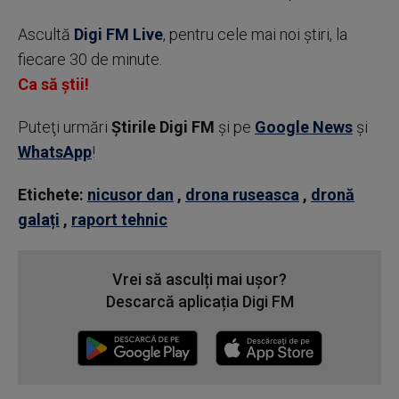
Ascultă
Digi FM Live
, pentru cele mai noi știri, la
fiecare 30 de minute.
Ca să știi!
Puteţi urmări
Știrile Digi FM
şi pe
Google News
şi
WhatsApp
!
Etichete:
nicusor dan
,
drona ruseasca
,
dronă
galați
,
raport tehnic
Vrei să asculți mai ușor?
Descarcă aplicația Digi FM