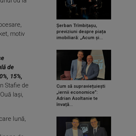
 unui ou la
rocesare,
Șerban Trîmbițașu,
previziuni despre piața
ket, motiv
imobiliară: „Acum și...
se
ulă de
10%, 15%,
n Stafie de
Cum să supraviețuiești
„iernii economice”:
Ouă Iași,
Adrian Asoltanie te
învață...
care lună,