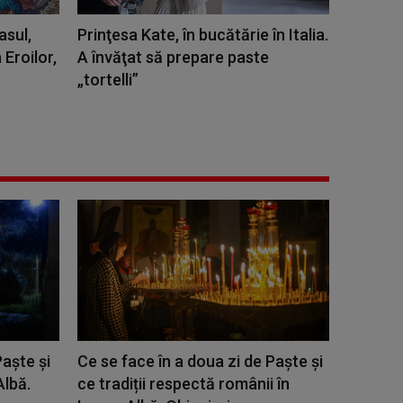
asul,
Prinţesa Kate, în bucătărie în Italia.
 Eroilor,
A învăţat să prepare paste
„tortelli”
Paște și
Ce se face în a doua zi de Paște și
lbă.
ce tradiții respectă românii în