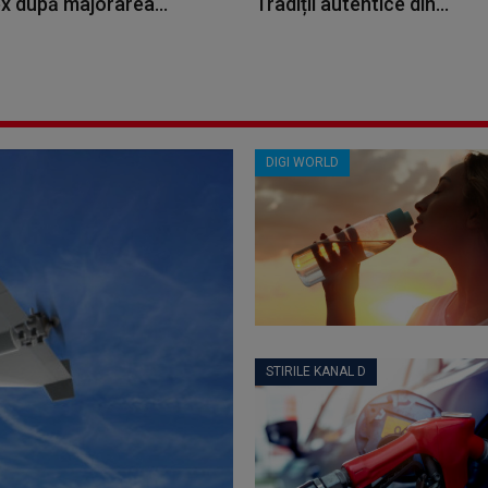
x după majorarea...
Tradiții autentice din...
DIGI WORLD
STIRILE KANAL D