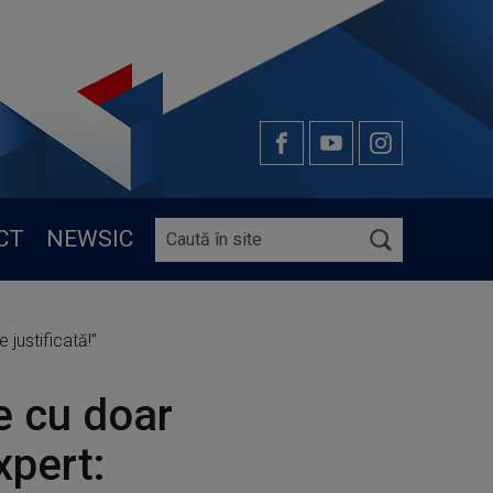
CT
NEWSIC
 justificată!”
e cu doar
xpert: