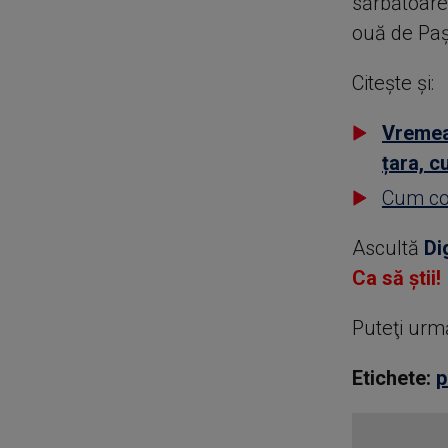
sărbătoare 
ouă de Paș
Citește și:
Vremea 
țara, c
Cum con
Ascultă
Di
Ca să știi!
Puteţi urm
Etichete:
p