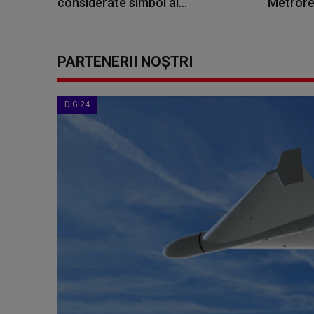
considerate simbol al...
Metrore
PARTENERII NOȘTRI
DIGI24