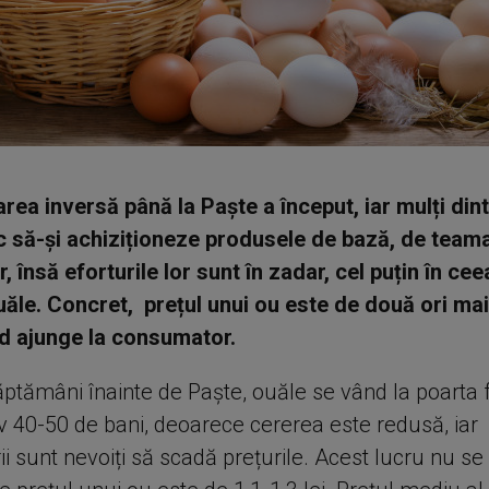
ea inversă până la Paște a început, iar mulți din
 să-și achiziționeze produsele de bază, de team
, însă eforturile lor sunt în zadar, cel puțin în cee
uăle. Concret, prețul unui ou este de două ori ma
d ajunge la consumator.
ptămâni înainte de Paște, ouăle se vând la poarta 
v 40-50 de bani, deoarece cererea este redusă, iar
i sunt nevoiți să scadă prețurile. Acest lucru nu se