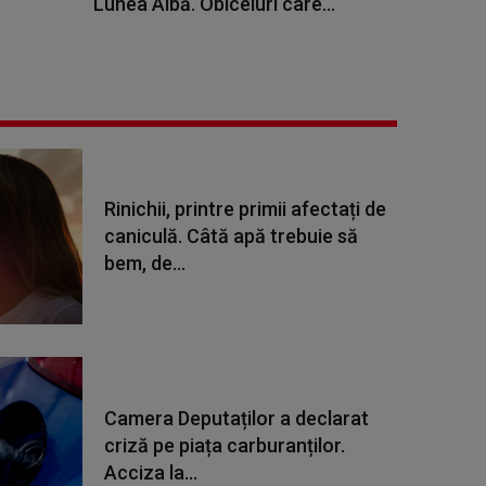
Lunea Albă. Obiceiuri care...
Rinichii, printre primii afectați de
caniculă. Câtă apă trebuie să
bem, de...
Camera Deputaților a declarat
criză pe piața carburanților.
Acciza la...