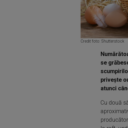
Credit foto: Shutterstock
Numărătoar
se grăbesc
scumpirilor
privește o
atunci cân
Cu două să
aproximati
producători