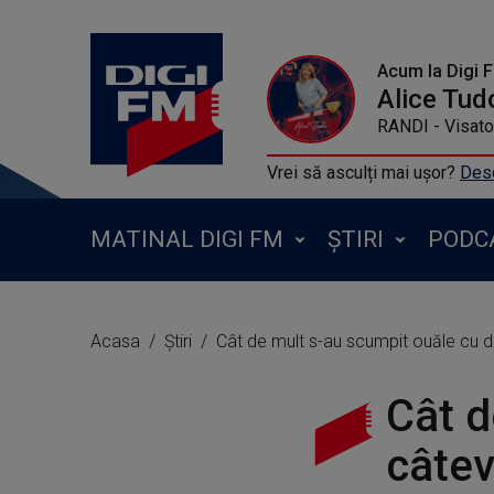
Acum la Digi 
Alice Tud
RANDI - Visato
Vrei să asculți mai ușor?
Desc
MATINAL DIGI FM
ȘTIRI
PODC
Acasa
Știri
Cât de mult s-au scumpit ouăle cu doa
Cât d
câtev