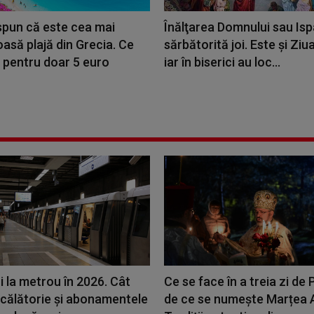
 spun că este cea mai
Înălţarea Domnului sau Isp
asă plajă din Grecia. Ce
sărbătorită joi. Este şi Ziua
 pentru doar 5 euro
iar în biserici au loc...
 la metrou în 2026. Cât
Ce se face în a treia zi de 
 călătorie și abonamentele
de ce se numește Marțea A