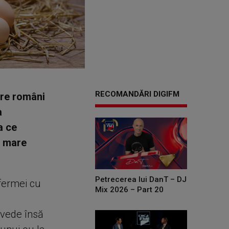
RECOMANDĂRI DIGIFM
tre români
a
a ce
i mare
Petrecerea lui DanT – DJ
fermei cu
Mix 2026 – Part 20
 vede însă