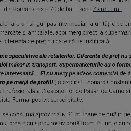
de prețul unui ou este de 1,1-1,3 lei. Prețul mediu al
ii din România este 70 de bani, scrie
Ziare.com.
lor are un singur pas intermediar la unitățile de p
marcate și ambalate, apoi merg direct la supermar
 diferența de preț nu pare să fie justificată.
e speculative ale retailerilor. Diferența de preț nu 
nici măcar în transport. Supermarketurile au o form
te interesantă... Ei nu merg pe adaos comercial de 
g pe marjă de profit!”,
a explicat Leonard Constanti
a Profesională a Crescătorilor de Păsări de Carne și 
vista Ferma, potrivit sursei citate.
 se consumă aproximativ 90 milioane de ouă în fie
ul crește cu aproximativ două treimi în lunile cu o