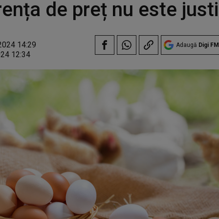
rența de preț nu este justi
2024 14:29
Adaugă
Digi FM
024 12:34