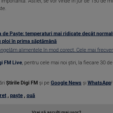
importantă. Astfel, se vor vinde în jur de 150 de m
te.
de Paște: temperaturi mai ridicate decât normalu
u ploi în prima săptămână
gelăm alimentele în mod corect. Cele mai frecven
gi FM Live
, pentru cele mai noi știri, la fiecare 30 d
ări
Știrile Digi FM
şi pe
Google News
şi
WhatsApp
!
ret
,
paște
,
ouă
Vrei să asculți mai ușor?