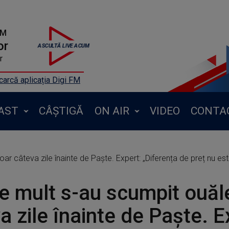
FM
or
r
arcă aplicația Digi FM
AST
CÂȘTIGĂ
ON AIR
VIDEO
CONTA
r câteva zile înainte de Paște. Expert: „Diferența de preț nu este
e mult s-au scumpit ouăl
a zile înainte de Paște. E