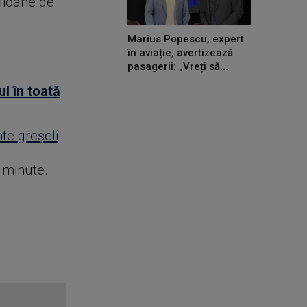
ilioane de
Marius Popescu, expert
în aviație, avertizează
pasagerii: „Vreți să...
l în toată
te greșeli
e minute.