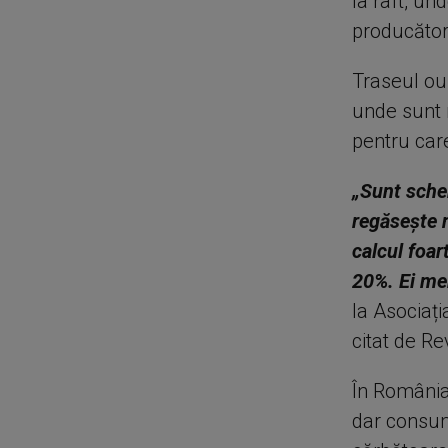
la raft, un
producător
Traseul ouă
unde sunt 
pentru care
„Sunt schem
regăsește 
calcul foar
20%. Ei mer
la Asociați
citat de Re
În România
dar consum