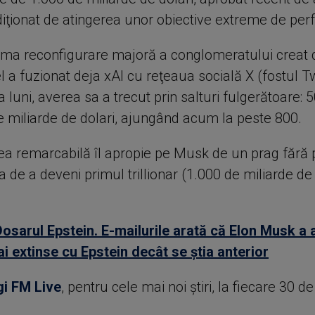
diţionat de atingerea unor obiective extreme de per
ima reconfigurare majoră a conglomeratului creat
el a fuzionat deja xAI cu reţeaua socială X (fostul Twi
 luni, averea sa a trecut prin salturi fulgerătoare: 5
e miliarde de dolari, ajungând acum la peste 800.
a remarcabilă îl apropie pe Musk de un prag fără 
ea de a deveni primul trillionar (1.000 de miliarde de 
Dosarul Epstein. E-mailurile arată că Elon Musk a 
ai extinse cu Epstein decât se ştia anterior
gi FM Live
, pentru cele mai noi știri, la fiecare 30 d