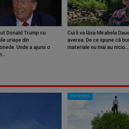
cut Donald Trump cu
Cui îi va lăsa Mirabela Dau
ile uriașe din
averea. De ce spune că bun
onede. Unde a ajuns o
materiale nu mai au nicio...
...
DIGI WORLD