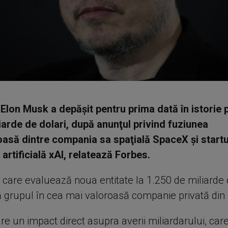
 Elon Musk a depăşit pentru prima dată în istorie 
iarde de dolari, după anunţul privind fuziunea
asă dintre compania sa spaţială SpaceX şi start
 artificială xAI, relatează Forbes.
 care evaluează noua entitate la 1.250 de miliarde d
 grupul în cea mai valoroasă companie privată din
e un impact direct asupra averii miliardarului, car