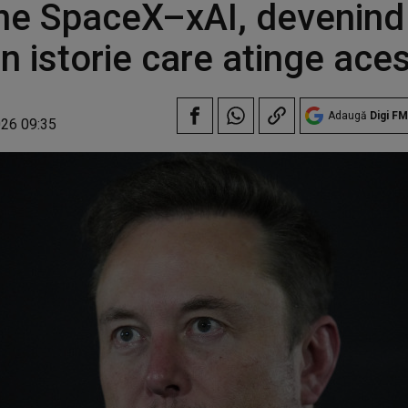
ne SpaceX–xAI, devenind
n istorie care atinge ace
Adaugă
Digi FM
026 09:35