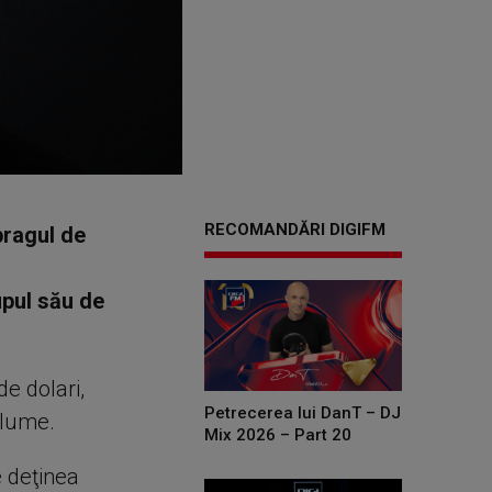
RECOMANDĂRI DIGIFM
pragul de
upul său de
e dolari,
Petrecerea lui DanT – DJ
 lume.
Mix 2026 – Part 20
e deţinea