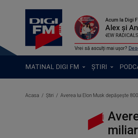
Acum la Digi 
Alex și A
NEW RADICALS - 
Vrei să asculți mai ușor?
Desc
MATINAL DIGI FM
ȘTIRI
PODC
Acasa
Știri
Averea lui Elon Musk depăşeşte 800 
Avere
milia