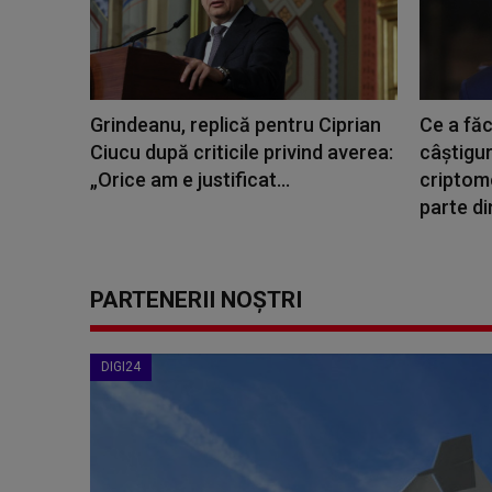
Grindeanu, replică pentru Ciprian
Ce a fă
Ciucu după criticile privind averea:
câștigur
„Orice am e justificat...
criptom
parte din
PARTENERII NOȘTRI
DIGI24