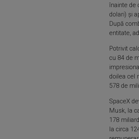
înainte de
dolari) şi 
După combi
entitate, a
Potrivit ca
cu 84 de m
impresiona
doilea cel 
578 de mili
SpaceX devi
Musk, la c
178 miliard
la circa 12
remunerare