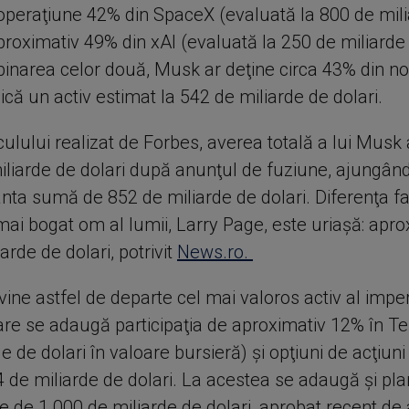
 operaţiune 42% din SpaceX (evaluată la 800 de mil
aproximativ 49% din xAI (evaluată la 250 de miliarde 
narea celor două, Musk ar deţine circa 43% din n
dică un activ estimat la 542 de miliarde de dolari.
lculului realizat de Forbes, averea totală a lui Musk
iliarde de dolari după anunţul de fuziune, ajungând
nta sumă de 852 de miliarde de dolari. Diferenţa fa
mai bogat om al lumii, Larry Page, este uriaşă: apro
arde de dolari, potrivit
News.ro.
ne astfel de departe cel mai valoros activ al imper
are se adaugă participaţia de aproximativ 12% în T
e de dolari în valoare bursieră) şi opţiuni de acţiun
4 de miliarde de dolari. La acestea se adaugă şi pl
 de 1.000 de miliarde de dolari, aprobat recent de a