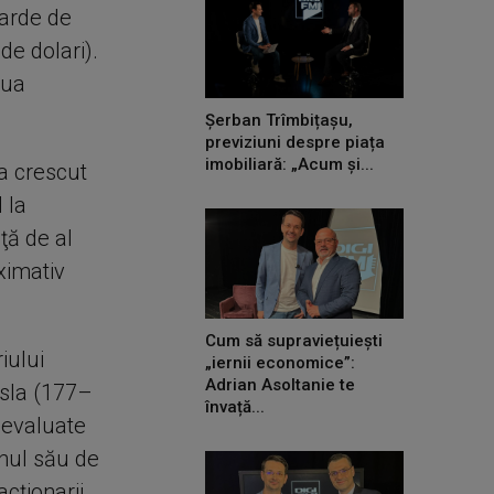
iarde de
de dolari).
oua
Șerban Trîmbițașu,
previziuni despre piața
imobiliară: „Acum și...
 a crescut
 la
ţă de al
ximativ
Cum să supraviețuiești
iului
„iernii economice”:
Adrian Asoltanie te
esla (177–
învață...
i evaluate
anul său de
cţionarii