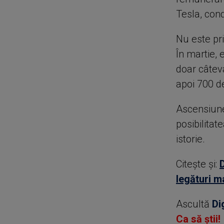
Tesla, con
Nu este pr
În martie, 
doar câteva
apoi 700 d
Ascensiune
posibilitat
istorie.
Citește și:
legături m
Ascultă
Di
Ca să știi!