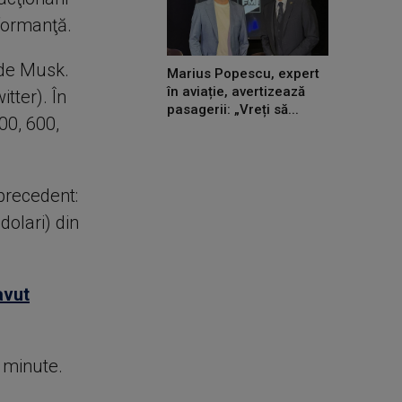
formanţă.
 de Musk.
Marius Popescu, expert
în aviație, avertizează
tter). În
pasagerii: „Vreți să...
00, 600,
precedent:
dolari) din
avut
e minute.