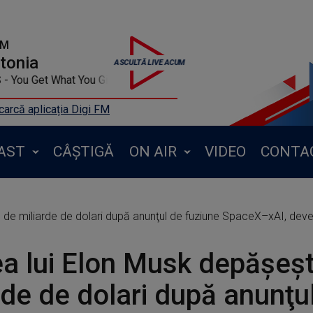
FM
ntonia
You Get What You Give
arcă aplicația Digi FM
AST
CÂȘTIGĂ
ON AIR
VIDEO
CONTA
de miliarde de dolari după anunţul de fuziune SpaceX–xAI, deven
a lui Elon Musk depăşeş
rde de dolari după anunţu