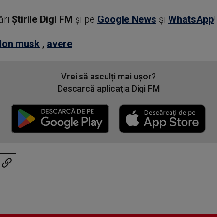
ări
Știrile Digi FM
şi pe
Google News
şi
WhatsApp
!
lon musk
,
avere
Vrei să asculți mai ușor?
Descarcă aplicația Digi FM