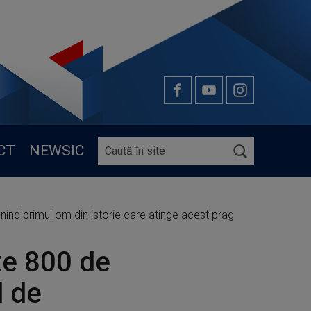
CT
NEWSIC
ind primul om din istorie care atinge acest prag
te 800 de
l de