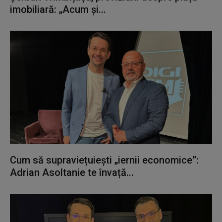
imobiliară: „Acum și...
Cum să supraviețuiești „iernii economice”:
Adrian Asoltanie te învață...