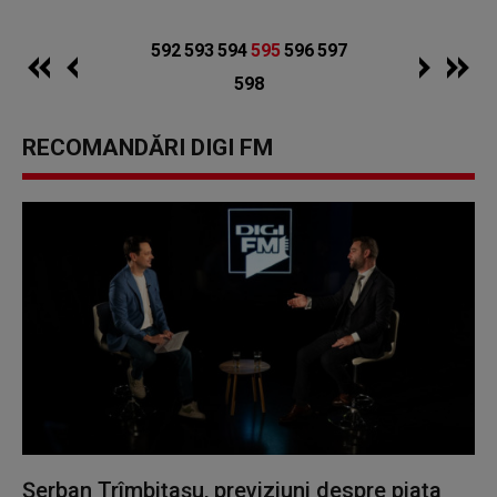
592
593
594
595
596
597
598
RECOMANDĂRI DIGI FM
Șerban Trîmbițașu, previziuni despre piața