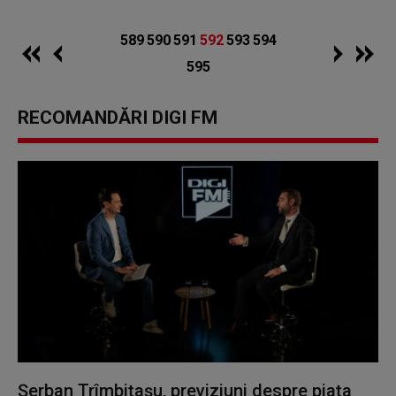
589
590
591
592
593
594
595
RECOMANDĂRI DIGI FM
Șerban Trîmbițașu, previziuni despre piața