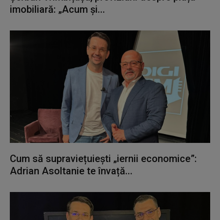
imobiliară: „Acum și...
Cum să supraviețuiești „iernii economice”:
Adrian Asoltanie te învață...