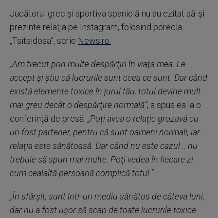
Jucătorul grec şi sportiva spaniolă nu au ezitat să-şi
prezinte relaţia pe Instagram, folosind porecla
„Tsitsidosa”, scrie
News.ro.
„Am trecut prin multe despărţiri în viaţa mea. Le
accept şi ştiu că lucrurile sunt ceea ce sunt. Dar când
există elemente toxice în jurul tău, totul devine mult
mai greu decât o despărţire normală”
, a spus ea la o
conferinţă de presă.
„Poţi avea o relaţie grozavă cu
un fost partener, pentru că sunt oameni normali, iar
relaţia este sănătoasă. Dar când nu este cazul... nu
trebuie să spun mai multe. Poţi vedea în fiecare zi
cum cealaltă persoană complică totul.”
„În sfârşit, sunt într-un mediu sănătos de câteva luni,
dar nu a fost uşor să scap de toate lucrurile toxice