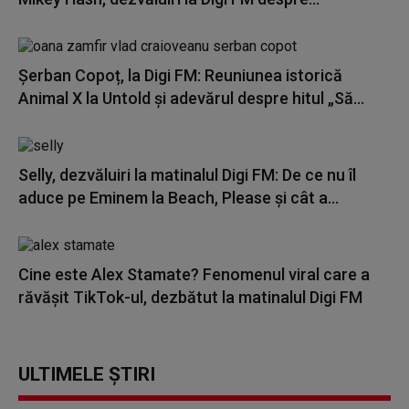
Șerban Copoț, la Digi FM: Reuniunea istorică
Animal X la Untold și adevărul despre hitul „Să...
Selly, dezvăluiri la matinalul Digi FM: De ce nu îl
aduce pe Eminem la Beach, Please și cât a...
Cine este Alex Stamate? Fenomenul viral care a
răvășit TikTok-ul, dezbătut la matinalul Digi FM
ULTIMELE ȘTIRI