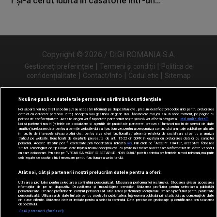
1 și-a cerut iubita în căsătorie într-un...
Copyright © 2026 / DIGI ROMANIA S.A.
|
|
Gestionați preferințele
Termeni și condiții
Politica de
|
|
|
confidențialitate
Contact/Info
Codul etic
Sitemap
Nouă ne pasă ca datele tale personale să rămână confidențiale
Noi și partenerii noștri
31
stocăm și/sau accesăm informații pe dispozitivul dvs., precum identificatorii cookie unici pentru prelucrarea
Urmărește-ne și pe
datelor cu caracter personal. Puteți accepta sau gestiona alegerile dvs. făcând clic mai jos sau în orice moment, pe pagina cu
politica de confidențialitate. Aceste alegeri vor fi raportate partenerilor noștri și nu vă vor afecta navigarea.
Mai multe detalii
Noi si partenerii nostri (retelele de socializare si agentiile de publicitate partenere, precum si furnizorii nostri de servicii de date
analitice) prelucram date pentru a permite website-ului sa functioneze, pentru a personaliza continutul si anunturile publicitare afisate
in functie de interesele si/sau profilul dvs., pentru a va oferi functionalitati aferente retelelor de socializare si pentru a analiza
traficul pe website. Beneficiati de drepturile prevazute de art. 15-22 din GDPR in legatura cu prelucrarea datelor cu caracter
personal. Aceste drepturi pot fi exercitate prin modalitatea indicata
aici
. Prin click pe “ACCEPT TOATE”, acceptati folosirea
tuturor Tehnologiilor de tip Cookie, care implica inclusiv acceptul dvs. cu privire la stocarea/accesarea informatiilor de catre Vendor-ii
cu care colaboram. Prin click pe “VREAU SA MODIFIC SETARILE INDIVIDUAL” puteti schimba preferintele in mod individual, mai putin
cele legate de cookie strict necesare pentru functionarea website-ului.
Atât noi, cât și partenerii noștri prelucrăm datele pentru a oferi:
Utilizarea profilurilor pentru selectarea conținutului personalizat. Măsurarea performanței reclamelor. Stocarea și/sau accesarea
informațiilor de pe un dispozitiv. Dezvoltarea și îmbunătățirea serviciilor. Utilizarea profilurilor pentru selectarea publicității
personalizate. Crearea profilurilor de conținut personalizat. Măsurarea performanței conținutului. Crearea profilurilor pentru publicitate
personalizată. Utilizarea de date limitate pentru a selecta publicitatea. Înțelegerea publicului prin statistici sau combinații de date
din surse diferite. Utilizarea datelor limitate pentru a selecta conținutul. Date precise de geolocație și identificarea prin scanarea
dispozitivului.
Listă parteneri (furnizori)