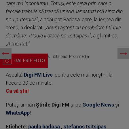
care mă înconjurau. Totuşi, este ceva prin care o
femeie trebuie să treacă uneori, iar astăzi mă simt din
nou puternică”
, a adăugat Badosa, care, la ieşirea din
arenă, a declarat:
„Acum aştept cu nerăbdare titlurile
de mâine: «Paula îl atacă pe Tsitsipas»”
, a glumit ea.
„A meritat!”
Paula Badosa, Stefanos Tsitsipas. Profimedia
Ascultă
Digi FM Live
, pentru cele mai noi știri, la
fiecare 30 de minute.
Ca să știi!
Puteţi urmări
Știrile Digi FM
şi pe
Google News
şi
WhatsApp
!
Etichete:
paula badosa
,
stefanos tsitsipas