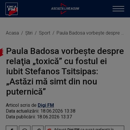
Acasa
Știri
Sport
Paula Badosa vorbeşte despre relaţia „toxică” cu fostul ei iubit Stefanos Tsitsipas: „Astăzi mă simt din nou puternică”
Paula Badosa vorbeşte despre
relaţia „toxică” cu fostul ei
iubit Stefanos Tsitsipas:
„Astăzi mă simt din nou
puternică”
Articol scris de
Digi FM
Data actualizării:
18.06.2026 13:38
Data publicării:
18.06.2026 13:37
Adaugă
Digi FM
ca sursă preferată în