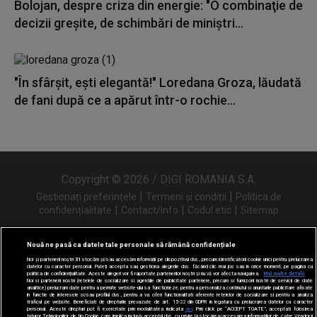
Bolojan, despre criza din energie: "O combinaţie de
decizii greşite, de schimbări de miniştri...
"În sfârșit, ești elegantă!" Loredana Groza, lăudată
de fani după ce a apărut într-o rochie...
Copyright © 2026 / DIGI ROMANIA S.A.
|
|
Gestionați preferințele
Termeni și condiții
Politica de
|
|
|
confidențialitate
Contact/Info
Codul etic
Sitemap
Nouă ne pasă ca datele tale personale să rămână confidențiale
Noi și partenerii noștri
31
stocăm și/sau accesăm informații pe dispozitivul dvs., precum identificatorii cookie unici pentru prelucrarea
Urmărește-ne și pe
datelor cu caracter personal. Puteți accepta sau gestiona alegerile dvs. făcând clic mai jos sau în orice moment, pe pagina cu
politica de confidențialitate. Aceste alegeri vor fi raportate partenerilor noștri și nu vă vor afecta navigarea.
Mai multe detalii
Noi si partenerii nostri (retelele de socializare si agentiile de publicitate partenere, precum si furnizorii nostri de servicii de date
analitice) prelucram date pentru a permite website-ului sa functioneze, pentru a personaliza continutul si anunturile publicitare afisate
in functie de interesele si/sau profilul dvs., pentru a va oferi functionalitati aferente retelelor de socializare si pentru a analiza
traficul pe website. Beneficiati de drepturile prevazute de art. 15-22 din GDPR in legatura cu prelucrarea datelor cu caracter
personal. Aceste drepturi pot fi exercitate prin modalitatea indicata
aici
. Prin click pe “ACCEPT TOATE”, acceptati folosirea
tuturor Tehnologiilor de tip Cookie, care implica inclusiv acceptul dvs. cu privire la stocarea/accesarea informatiilor de catre Vendor-ii