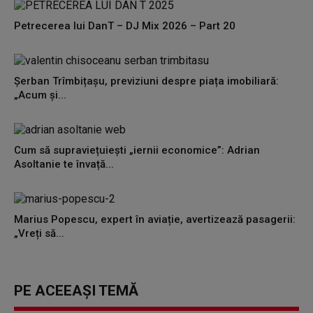
Petrecerea lui DanT – DJ Mix 2026 – Part 20
Șerban Trîmbițașu, previziuni despre piața imobiliară:
„Acum și...
Cum să supraviețuiești „iernii economice”: Adrian
Asoltanie te învață...
Marius Popescu, expert în aviație, avertizează pasagerii:
„Vreți să...
PE ACEEAȘI TEMĂ