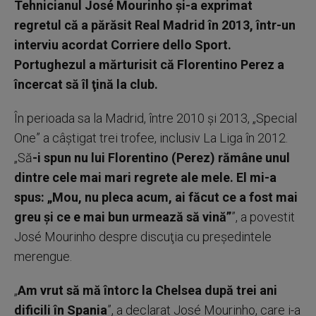
Tehnicianul José Mourinho şi-a exprimat
regretul că a părăsit Real Madrid în 2013, într-un
interviu acordat Corriere dello Sport.
Portughezul a mărturisit că Florentino Perez a
încercat să îl ţină la club.
În perioada sa la Madrid, între 2010 şi 2013, „Special
One” a câştigat trei trofee, inclusiv La Liga în 2012.
„Să
-i spun nu lui Florentino (Perez) rămâne unul
dintre cele mai mari regrete ale mele. El mi-a
spus: „Mou, nu pleca acum, ai făcut ce a fost mai
greu şi ce e mai bun urmează să vină”
”, a povestit
José Mourinho despre discuţia cu preşedintele
merengue.
„
Am vrut să mă întorc la Chelsea după trei ani
dificili în Spania
”, a declarat José Mourinho, care i-a