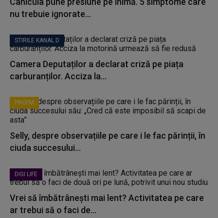
Canicula pune presiune pe inimă. 5 simptome care
nu trebuie ignorate...
STIRILE KANAL D
Camera Deputaților a declarat criză pe piața
carburanților. Acciza la...
PROFM
Selly, despre observațiile pe care i le fac părinții, în
ciuda succesului...
DIGI LIFE
Vrei să îmbătrânești mai lent? Activitatea pe care
ar trebui să o faci de...