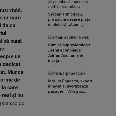
tru viață.
Șerban Trîmbițașu,
elor care
previziuni despre piața
i da cu
imobiliară: „Acum și...
tul
ul să pună
Cum să supraviețuiești
ie
„iernii economice”:
Adrian Asoltanie te
Despre un
învață...
-a dedicat
lvat. Munca
 forme de
Marius Popescu, expert
în aviație, avertizează
 la care
pasagerii: „Vreți să...
 real și nu
 postare pe