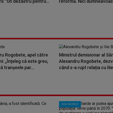
rii: "Un dezastru pentru...
reformă. Nici dumneavoast
ru Rogobete, apel către
Ministrul demisionar al Săn
eni: „Înţeleg că este greu,
Alexandru Rogobete, dezv
că tranşeele par...
când s-a rupt relația cu Ilie.
DIGI WORLD