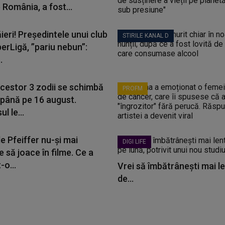
 România, a fost...
ieri! Președintele unui club
STIRILE KANAL D
erLigă, ”pariu nebun”:
.
acestor 3 zodii se schimbă
PROFM
 până pe 16 august.
l le...
e Pfeiffer nu-și mai
DIGI LIFE
 să joace în filme. Ce a
-o...
Vrei să îmbătrânești mai le
de...