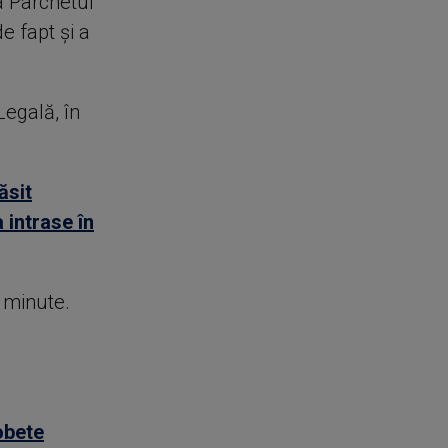
a Parchetul
de fapt și a
Legală, în
ăsit
 intrase în
e minute.
obete