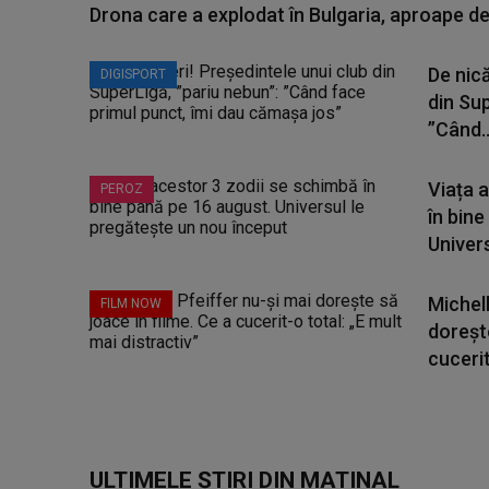
Drona care a explodat în Bulgaria, aproape de
De nică
DIGISPORT
din Sup
”Când..
Viața 
PEROZ
în bine
Universu
Michell
FILM NOW
dorește
cucerit
ULTIMELE ȘTIRI DIN MATINAL