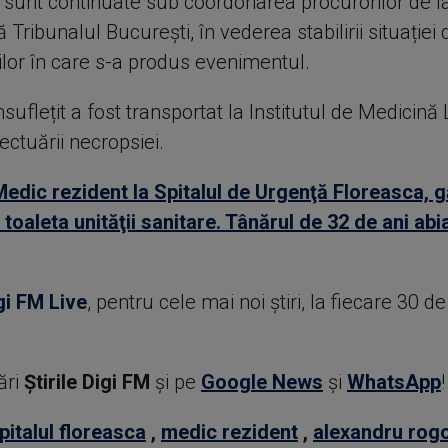
e sunt continuate sub coordonarea procurorilor de l
 Tribunalul București, în vederea stabilirii situației 
ilor în care s-a produs evenimentul.
suflețit a fost transportat la Institutul de Medicină 
ctuării necropsiei.
Medic rezident la Spitalul de Urgenţă Floreasca, g
toaleta unităţii sanitare. Tânărul de 32 de ani abia
gi FM Live
, pentru cele mai noi știri, la fiecare 30 d
ări
Știrile Digi FM
şi pe
Google News
şi
WhatsApp
!
pitalul floreasca
,
medic rezident
,
alexandru rog