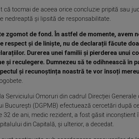
at că tocmai de aceea orice concluzie pripită sau j
e nedreaptă și lipsită de responsabilitate.
ste zgomot de fond. În astfel de momente, avem n
e respect și de liniște, nu de declarații făcute do
arațiilor. Durerea unei familii și pierderea unui c
e și reculegere. Dumnezeu să te odihnească în p
pectul și recunoștința noastră te vor însoți mereu
ogobete.
e la Serviciului Omoruri din cadrul Direcției Generale 
ui București (DGPMB) efectuează cercetări după c
e 32 de ani, medic rezident, a fost găsit inconștient 
pitalului din Capitală, și ulterior, a decedat.