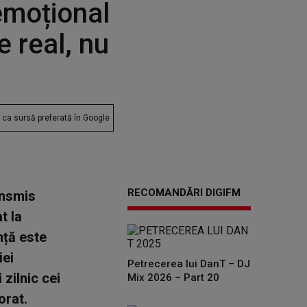
emoțional
e real, nu
ca sursă preferată în Google
RECOMANDĂRI DIGIFM
ansmis
t la
nță este
iei
Petrecerea lui DanT – DJ
 zilnic cei
Mix 2026 – Part 20
orat.