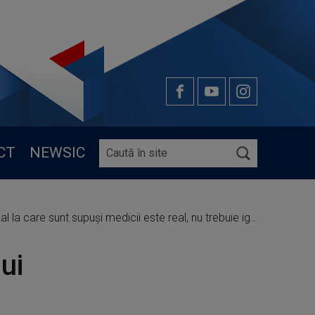
CT
NEWSIC
care sunt supuși medicii este real, nu trebuie ignorat”
ui