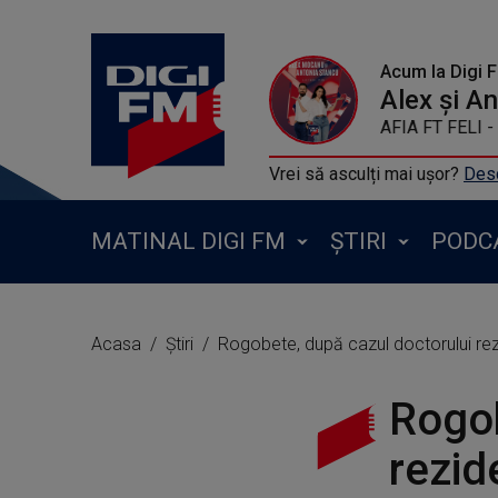
Acum la Digi 
Alex și A
BUG MAFIA FT 
Vrei să asculți mai ușor?
Desc
MATINAL DIGI FM
ȘTIRI
PODC
Acasa
Știri
Rogobete, după cazul doctorului rezide
Rogob
rezid