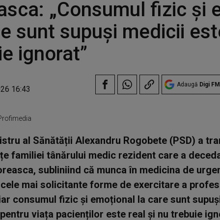
asca: „Consumul fizic și 
re sunt supuși medicii est
ie ignorat”
Adaugă
Digi FM
026 16:43
 Profimedia
istru al Sănătății Alexandru Rogobete (PSD) a tr
e familiei tânărului medic rezident care a deceda
loreasca, subliniind că munca în medicina de urge
 cele mai solicitante forme de exercitare a profes
iar consumul fizic și emoțional la care sunt supuși
pentru viața pacienților este real și nu trebuie ign