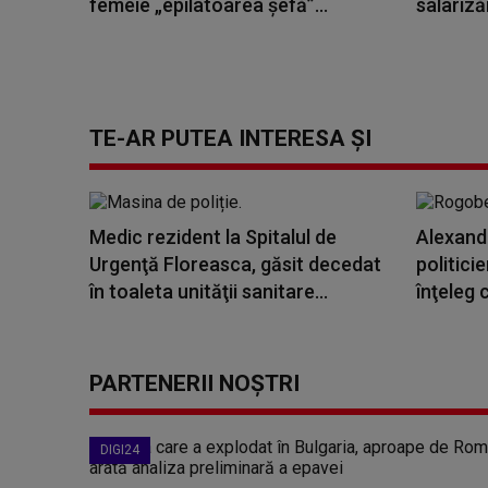
femeie „epilatoarea șefă”...
salariză
TE-AR PUTEA INTERESA ȘI
Medic rezident la Spitalul de
Alexand
Urgenţă Floreasca, găsit decedat
politici
în toaleta unităţii sanitare...
înţeleg 
PARTENERII NOȘTRI
DIGI24