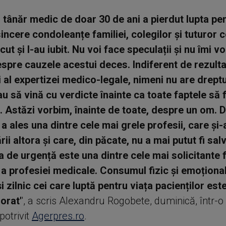
un tânăr medic de doar 30 de ani a pierdut lupta pen
incere condoleanțe familiei, colegilor și tuturor c
ut și l-au iubit. Nu voi face speculații și nu îmi vo
spre cauzele acestui deces. Indiferent de rezulta
i al expertizei medico-legale, nimeni nu are drept
au să vină cu verdicte înainte ca toate faptele să f
 Astăzi vorbim, înainte de toate, despre un om. 
 a ales una dintre cele mai grele profesii, care și
rii altora și care, din păcate, nu a mai putut fi sa
a de urgență este una dintre cele mai solicitante
 a profesiei medicale. Consumul fizic și emoțional
 zilnic cei care luptă pentru viața pacienților este
orat'
', a scris Alexandru Rogobete, duminică, într-o
potrivit
Agerpres.ro
.