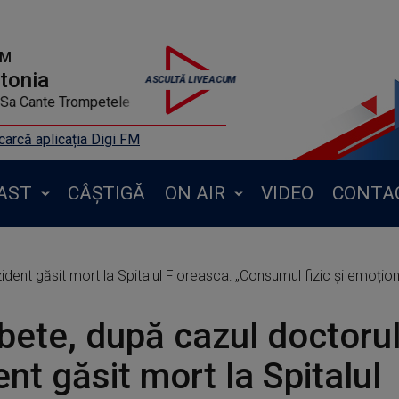
FM
ntonia
FELI - Sa Cante Trompetele
arcă aplicația Digi FM
AST
CÂȘTIGĂ
ON AIR
VIDEO
CONTA
nt găsit mort la Spitalul Floreasca: „Consumul fizic și emoțional la 
ete, după cazul doctorul
ent găsit mort la Spitalul