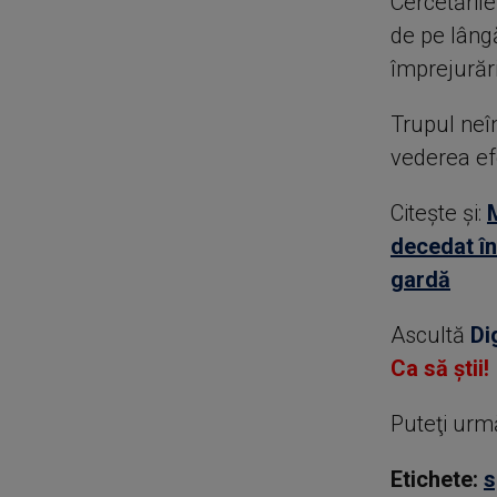
Cercetăril
de pe lângă
împrejurăr
Trupul neîn
vederea efe
Citește și:
decedat în 
gardă
Ascultă
Di
Ca să știi!
Puteţi urm
Etichete:
s