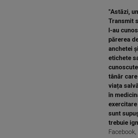
''Astăzi, 
Transmit s
l-au cunosc
părerea de
anchetei ș
etichete s
cunoscute.
tânăr care
viața salvă
în medicin
exercitare
sunt supuși
trebuie ign
Facebook, 