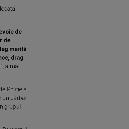
udecată
evoie de
ar de
oleg merită
ace, drag
''
, a mai
de Poliție a
e un bărbat
în grupul