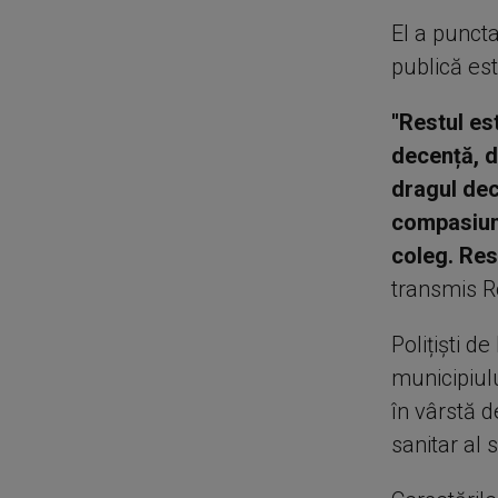
El a punct
publică est
''Restul e
decență, d
dragul decl
compasiun
coleg. Res
transmis R
Polițiști d
municipiul
în vârstă d
sanitar al s