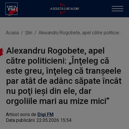
Acasa
Știri
Alexandru Rogobete, apel către politicieni: „Înţeleg că este greu, înţeleg că tranşeele par atât de adânc săpate încât nu poţi ieşi din ele, dar orgoliile mari au mize mici”
Alexandru Rogobete, apel
către politicieni: „Înţeleg că
este greu, înţeleg că tranşeele
par atât de adânc săpate încât
nu poţi ieşi din ele, dar
orgoliile mari au mize mici”
Articol scris de
Digi FM
Data publicării:
22.05.2026 15:54