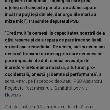
un guvern funcţional. ”Înţeleg că este greu,
înţeleg că tranşeele par atât de adânc săpate
încât nu poţi ieşi din ele, dar orgoliile mari au
mize mici”, transmite deputatul PSD.
"Cred mult în oameni. În capacitatea noastră de a
găsi resurse şi de a repara ce pare ireconciliabil,
stricat sau iremediabil. De aceea, aici şi acum am
decis să transmit un mesaj prin care cer ceea ce
pare imposibil de dat: o nouă investiţie de
încredere în România noastră, a tuturor, pro-
occidentală, onestă şi demnă şi performantă
", a
scris, vineri, pe Facebook, deputatul PSD Alexandru
Rogobete, fost ministru al Sănătăţii, potrivit
News.ro
.
Acesta susţine că "avem nevoie de o ţară cu un