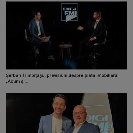
Șerban Trîmbițașu, previziuni despre piața imobiliară:
„Acum și...