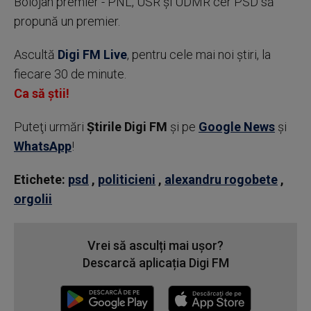
Bolojan premier - PNL, USR şi UDMR cer PSD să
propună un premier.
Ascultă
Digi FM Live
, pentru cele mai noi știri, la
fiecare 30 de minute.
Ca să știi!
Puteţi urmări
Știrile Digi FM
şi pe
Google News
şi
WhatsApp
!
Etichete:
psd
,
politicieni
,
alexandru rogobete
,
orgolii
Vrei să asculți mai ușor?
Descarcă aplicația Digi FM