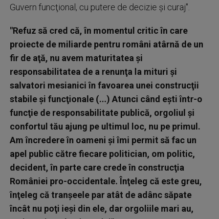
Guvern funcţional, cu putere de decizie şi curaj".
"Refuz să cred că, în momentul critic în care
proiecte de miliarde pentru români atârnă de un
fir de aţă, nu avem maturitatea şi
responsabilitatea de a renunţa la mituri şi
salvatori mesianici în favoarea unei construcţii
stabile şi funcţionale (...) Atunci când eşti într-o
funcţie de responsabilitate publică, orgoliul şi
confortul tău ajung pe ultimul loc, nu pe primul.
Am încredere în oameni şi îmi permit să fac un
apel public către fiecare politician, om politic,
decident, în parte care crede în construcţia
României pro-occidentale. Înţeleg că este greu,
înţeleg că tranşeele par atât de adânc săpate
încât nu poţi ieşi din ele, dar orgoliile mari au,