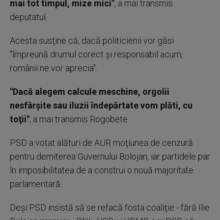
mai tot timpul, mize mici"
, a mai transmis
deputatul.
Acesta susţine că, dacă politicienii vor găsi
"împreună drumul corect şi responsabil acum,
românii ne vor aprecia".
"Dacă alegem calcule meschine, orgolii
nesfârşite sau iluzii îndepărtate vom plăti, cu
toţii"
, a mai transmis Rogobete.
PSD a votat alături de AUR moţiunea de cenzură
pentru demiterea Guvernului Bolojan, iar partidele par
în imposibilitatea de a construi o nouă majoritate
parlamentară.
Deşi PSD insistă să se refacă fosta coaliţie - fără Ilie