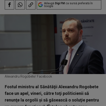
Adaugă
Digi FM
ca sursă preferată în
Google
Alexandru Rogobete/ Facebook
Fostul ministru al Sănătăţii Alexandru Rogobete
face un apel, vineri, către toţi politicienii să
renunţe la orgolii şi să găsească o soluţie pentru