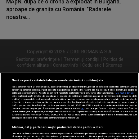
MApN, după ce o dronă a explodat în Bulgaria,
aproape de granița cu România: "Radarele
noastre...
Copyright © 2026 / DIGI ROMANIA S.A.
|
|
Gestionați preferințele
Termeni și condiții
Politica de
|
|
|
confidențialitate
Contact/Info
Codul etic
Sitemap
Nouă ne pasă ca datele tale personale să rămână confidențiale
Noi și partenerii noștri
31
stocăm și/sau accesăm informații pe dispozitivul dvs., precum identificatorii cookie unici pentru prelucrarea
Urmărește-ne și pe
datelor cu caracter personal. Puteți accepta sau gestiona alegerile dvs. făcând clic mai jos sau în orice moment, pe pagina cu
politica de confidențialitate. Aceste alegeri vor fi raportate partenerilor noștri și nu vă vor afecta navigarea.
Mai multe detalii
Noi si partenerii nostri (retelele de socializare si agentiile de publicitate partenere, precum si furnizorii nostri de servicii de date
analitice) prelucram date pentru a permite website-ului sa functioneze, pentru a personaliza continutul si anunturile publicitare afisate
in functie de interesele si/sau profilul dvs., pentru a va oferi functionalitati aferente retelelor de socializare si pentru a analiza
traficul pe website. Beneficiati de drepturile prevazute de art. 15-22 din GDPR in legatura cu prelucrarea datelor cu caracter
personal. Aceste drepturi pot fi exercitate prin modalitatea indicata
aici
. Prin click pe “ACCEPT TOATE”, acceptati folosirea
tuturor Tehnologiilor de tip Cookie, care implica inclusiv acceptul dvs. cu privire la stocarea/accesarea informatiilor de catre Vendor-ii
cu care colaboram. Prin click pe “VREAU SA MODIFIC SETARILE INDIVIDUAL” puteti schimba preferintele in mod individual, mai putin
cele legate de cookie strict necesare pentru functionarea website-ului.
Atât noi, cât și partenerii noștri prelucrăm datele pentru a oferi:
Utilizarea profilurilor pentru selectarea conținutului personalizat. Măsurarea performanței reclamelor. Stocarea și/sau accesarea
informațiilor de pe un dispozitiv. Dezvoltarea și îmbunătățirea serviciilor. Utilizarea profilurilor pentru selectarea publicității