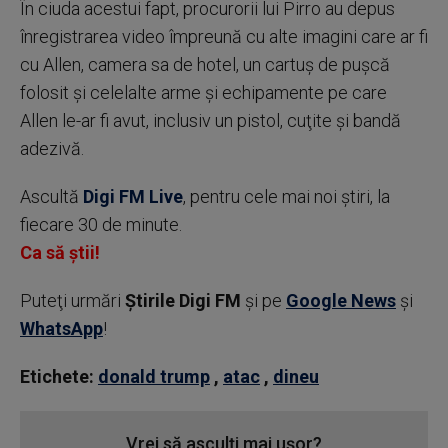
În ciuda acestui fapt, procurorii lui Pirro au depus
înregistrarea video împreună cu alte imagini care ar fi
cu Allen, camera sa de hotel, un cartuş de puşcă
folosit şi celelalte arme şi echipamente pe care
Allen le-ar fi avut, inclusiv un pistol, cuţite şi bandă
adezivă.
Ascultă
Digi FM Live
, pentru cele mai noi știri, la
fiecare 30 de minute.
Ca să știi!
Puteţi urmări
Știrile Digi FM
şi pe
Google News
şi
WhatsApp
!
Etichete:
donald trump
,
atac
,
dineu
Vrei să asculți mai ușor?