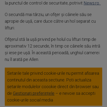
la punctul de control de securitate, potrivit
News.ro.
O secundă mai târziu, un ofiţer şi câinele său se
apropie de uşă, care duce către un hol separat cu
lifturi.
Ofiţerul stă la uşă privind pe holul cu lifturi timp de
aproximativ 12 secunde, în timp ce câinele său intră
şi iese pe uşă. În această perioadă, unghiul camerei
nu îl arată pe Allen.
Setarile tale privind cookie-urile nu permit afisarea
continutul din aceasta sectiune. Poti actualiza
setarile modulelor coookie direct din browser sau
de
Gestionați preferințele
– e nevoie sa accepti
cookie-urile social media