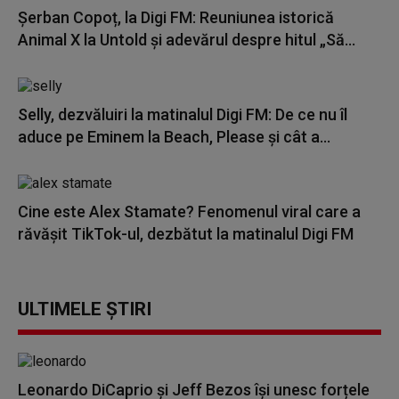
Șerban Copoț, la Digi FM: Reuniunea istorică
Animal X la Untold și adevărul despre hitul „Să...
Selly, dezvăluiri la matinalul Digi FM: De ce nu îl
aduce pe Eminem la Beach, Please și cât a...
Cine este Alex Stamate? Fenomenul viral care a
răvășit TikTok-ul, dezbătut la matinalul Digi FM
ULTIMELE ȘTIRI
Leonardo DiCaprio şi Jeff Bezos își unesc forțele