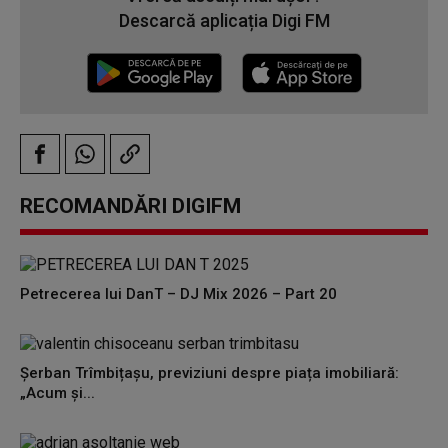
Descarcă aplicația Digi FM
RECOMANDĂRI DIGIFM
Petrecerea lui DanT – DJ Mix 2026 – Part 20
Șerban Trîmbițașu, previziuni despre piața imobiliară:
„Acum și...