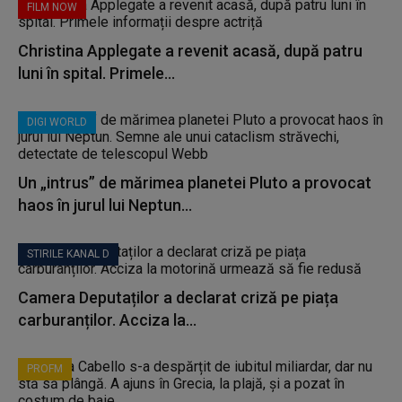
FILM NOW
Christina Applegate a revenit acasă, după patru
luni în spital. Primele...
DIGI WORLD
Un „intrus” de mărimea planetei Pluto a provocat
haos în jurul lui Neptun...
STIRILE KANAL D
Camera Deputaților a declarat criză pe piața
carburanților. Acciza la...
PROFM