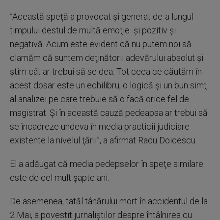
”Această speţă a provocat şi generat de-a lungul
timpului destul de multă emoţie şi pozitiv şi
negativă. Acum este evident că nu putem noi să
clamăm că suntem deţinătorii adevărului absolut şi
ştim cât ar trebui să se dea. Tot ceea ce căutăm în
acest dosar este un echilibru, o logică şi un bun simţ
al analizei pe care trebuie să o facă orice fel de
magistrat. Şi în această cauză pedeapsa ar trebui să
se încadreze undeva în media practicii judiciare
existente la nivelul ţării”, a afirmat Radu Doicescu.
El a adăugat că media pedepselor în speţe similare
este de cel mult şapte ani.
De asemenea, tatăl tânărului mort în accidentul de la
2 Mai, a povestit jurnaliştilor despre întâlnirea cu