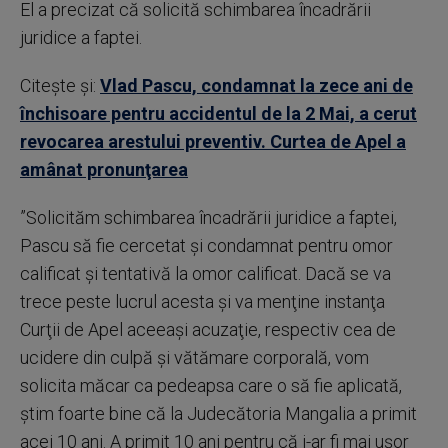
El a precizat că solicită schimbarea încadrării
juridice a faptei.
Citește și:
Vlad Pascu, condamnat la zece ani de
închisoare pentru accidentul de la 2 Mai, a cerut
revocarea arestului preventiv. Curtea de Apel a
amânat pronunţarea
”Solicităm schimbarea încadrării juridice a faptei,
Pascu să fie cercetat şi condamnat pentru omor
calificat şi tentativă la omor calificat. Dacă se va
trece peste lucrul acesta şi va menţine instanţa
Curţii de Apel aceeaşi acuzaţie, respectiv cea de
ucidere din culpă şi vătămare corporală, vom
solicita măcar ca pedeapsa care o să fie aplicată,
ştim foarte bine că la Judecătoria Mangalia a primit
acei 10 ani. A primit 10 ani pentru că i-ar fi mai uşor