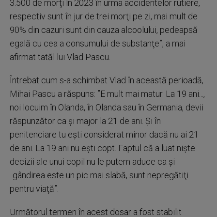
3.500 de morţi în 2023 în urma accidentelor rutiere,
respectiv sunt în jur de trei morţi pe zi, mai mult de
90% din cazuri sunt din cauza alcoolului, pedeapsă
egală cu cea a consumului de substanţe”, a mai
afirmat tatăl lui Vlad Pascu.
Întrebat cum s-a schimbat Vlad în această perioadă,
Mihai Pascu a răspuns: ”E mult mai matur. La 19 ani...,
noi locuim în Olanda, în Olanda sau în Germania, devii
răspunzător ca şi major la 21 de ani. Şi în
penitenciare tu eşti considerat minor dacă nu ai 21
de ani. La 19 ani nu eşti copt. Faptul că a luat nişte
decizii ale unui copil nu le putem aduce ca şi
..gândirea este un pic mai slabă, sunt nepregătiţi
pentru viaţă”.
Următorul termen în acest dosar a fost stabilit