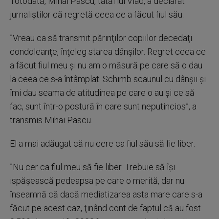
Totodată, Mihai Pascu, tatăl lui Vlad, a declarat
jurnaliştilor că regretă ceea ce a făcut fiul său.
”Vreau ca să transmit părinţilor copiilor decedaţi
condoleanţe, înţeleg starea dânşilor. Regret ceea ce
a făcut fiul meu şi nu am o măsură pe care să o dau
la ceea ce s-a întâmplat. Schimb scaunul cu dânşii şi
îmi dau seama de atitudinea pe care o au şi ce să
fac, sunt într-o postură în care sunt neputincios”, a
transmis Mihai Pascu.
El a mai adăugat că nu cere ca fiul său să fie liber.
”Nu cer ca fiul meu să fie liber. Trebuie să îşi
ispăşească pedeapsa pe care o merită, dar nu
înseamnă că dacă mediatizarea asta mare care s-a
făcut pe acest caz, ţinând cont de faptul că au fost