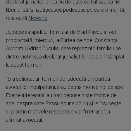
declarat jurnaliştilor că nu doreşte ca fiul său să fie
liber, ci să îşi ispăşească pedeapsa pe care o merită,
relatează
News.ro
.
Judecarea apelului formulat de Vlad Pascu a fost
programată, miercuri, la Curtea de Apel Constanţa.
Avocatul Adrian Cuculis, care reprezintă familia unei
dintre victime, a declarat jurnaliştilor ce s-a întâmplat
la acest termen.
”S-a solicitat un termen de judecată din partea
avocaţilor inculpatului, s-au depus motive noi de apel.
Foarte interesant, au fost depuse nişte motive de
apel despre care Pascu spune că nu şi le însuşeşte
şi practic motivele respective vor fi retrase”, a
afirmat avocatul.