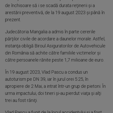
de închisoare să i se scadă durata reţinerii şi a
arestării preventivă, de la 19 august 2023 şi până în
prezent.
Judecătoria Mangalia a admis în parte cererile
părţilor civile de acordare a daunelor morale. Astfel,
instanţa obligă Biroul Asiguratorilor de Autovehicule
din România să achite către familiile victimelor şi
către persoanele rănite peste 1,7 milioane de euro.
În 19 august 2023, Vlad Pascu a condus un
autoturism pe DN 39, iar în jurul orei 5.25, în
apropiere de 2 Mai, a intrat într-un grup de pietoni. În
urma impactului, doi tineri şi-au pierdut viaţa şi alţi
trei au fost răniţi.
Vlad Pascu a fugit de la locul accidentului şi a fost