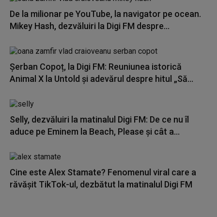
De la milionar pe YouTube, la navigator pe ocean.
Mikey Hash, dezvăluiri la Digi FM despre...
Șerban Copoț, la Digi FM: Reuniunea istorică
Animal X la Untold și adevărul despre hitul „Să...
Selly, dezvăluiri la matinalul Digi FM: De ce nu îl
aduce pe Eminem la Beach, Please și cât a...
Cine este Alex Stamate? Fenomenul viral care a
răvășit TikTok-ul, dezbătut la matinalul Digi FM