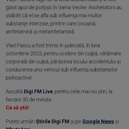
găsit apoi de poliţişti în Vama Veche. Anchetatorii au
stabilit că el se afla sub influenţa mai multor
substanţe interzise, printre care cocaină,
amfetamină şi metamfetamină.
Vlad Pascu a fost trimis în judecată, în luna
octombrie 2023, pentru ucidere din culpă, vătămare
corporală din culpă, părăsirea locului accidentului şi
conducerea unui vehicul sub influenţa substanţelor
psihoactive.
Ascultă
Digi FM Live
, pentru cele mai noi știri, la
fiecare 30 de minute.
Ca să știi!
Puteţi urmări
Știrile Digi FM
şi pe
Google News
şi