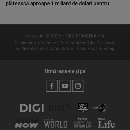
plătească aproape 1 miliard de dolari pentru...
Copyright © 2026 / DIGI ROMANIA S.A.
|
|
Gestionați preferințele
Termeni și condiții
Politica de
|
|
|
confidențialitate
Contact/Info
Codul etic
Sitemap
Urmărește-ne și pe