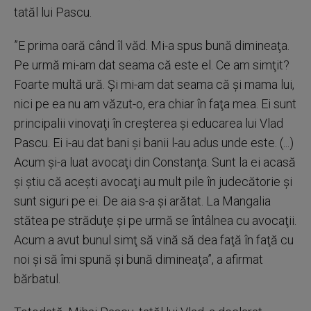
tatăl lui Pascu.
”E prima oară când îl văd. Mi-a spus bună dimineaţa.
Pe urmă mi-am dat seama că este el. Ce am simţit?
Foarte multă ură. Şi mi-am dat seama că şi mama lui,
nici pe ea nu am văzut-o, era chiar în faţa mea. Ei sunt
principalii vinovaţi în creşterea şi educarea lui Vlad
Pascu. Ei i-au dat bani şi banii l-au adus unde este. (...)
Acum şi-a luat avocaţi din Constanţa. Sunt la ei acasă
şi ştiu că aceşti avocaţi au mult pile în judecătorie şi
sunt siguri pe ei. De aia s-a şi arătat. La Mangalia
stătea pe străduţe şi pe urmă se întâlnea cu avocaţii.
Acum a avut bunul simţ să vină să dea faţă în faţă cu
noi şi să îmi spună şi bună dimineaţa”, a afirmat
bărbatul.