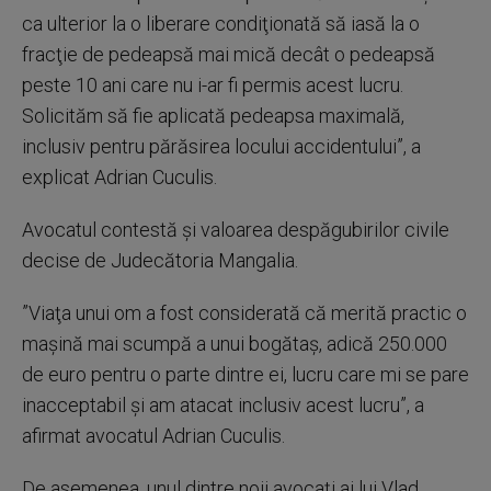
ca ulterior la o liberare condiţionată să iasă la o
fracţie de pedeapsă mai mică decât o pedeapsă
peste 10 ani care nu i-ar fi permis acest lucru.
Solicităm să fie aplicată pedeapsa maximală,
inclusiv pentru părăsirea locului accidentului”, a
explicat Adrian Cuculis.
Avocatul contestă şi valoarea despăgubirilor civile
decise de Judecătoria Mangalia.
”Viaţa unui om a fost considerată că merită practic o
maşină mai scumpă a unui bogătaş, adică 250.000
de euro pentru o parte dintre ei, lucru care mi se pare
inacceptabil şi am atacat inclusiv acest lucru”, a
afirmat avocatul Adrian Cuculis.
De asemenea, unul dintre noii avocaţi ai lui Vlad