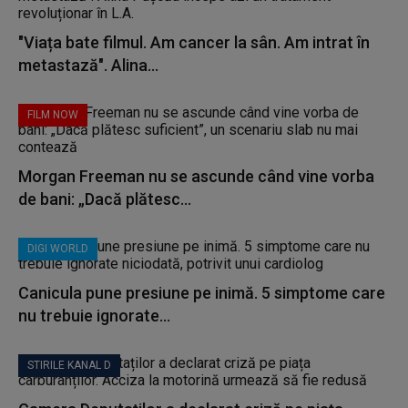
"Viața bate filmul. Am cancer la sân. Am intrat în
metastază". Alina...
FILM NOW
Morgan Freeman nu se ascunde când vine vorba
de bani: „Dacă plătesc...
DIGI WORLD
Canicula pune presiune pe inimă. 5 simptome care
nu trebuie ignorate...
STIRILE KANAL D