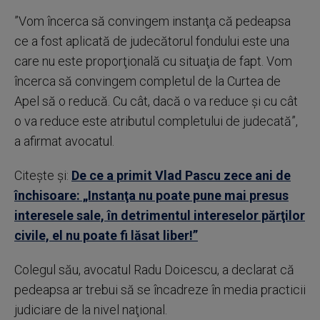
”Vom încerca să convingem instanţa că pedeapsa
ce a fost aplicată de judecătorul fondului este una
care nu este proporţională cu situaţia de fapt. Vom
încerca să convingem completul de la Curtea de
Apel să o reducă. Cu cât, dacă o va reduce şi cu cât
o va reduce este atributul completului de judecată”,
a afirmat avocatul.
Citește și:
De ce a primit Vlad Pascu zece ani de
închisoare: „Instanţa nu poate pune mai presus
interesele sale, în detrimentul intereselor părţilor
civile, el nu poate fi lăsat liber!”
Colegul său, avocatul Radu Doicescu, a declarat că
pedeapsa ar trebui să se încadreze în media practicii
judiciare de la nivel naţional.