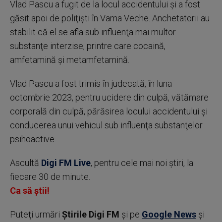
Vlad Pascu a fugit de la locul accidentului şi a fost
găsit apoi de poliţişti în Vama Veche. Anchetatorii au
stabilit că el se afla sub influenţa mai multor
substanţe interzise, printre care cocaină,
amfetamină şi metamfetamină.
Vlad Pascu a fost trimis în judecată, în luna
octombrie 2023, pentru ucidere din culpă, vătămare
corporală din culpă, părăsirea locului accidentului şi
conducerea unui vehicul sub influenţa substanţelor
psihoactive.
Ascultă
Digi FM Live
, pentru cele mai noi știri, la
fiecare 30 de minute.
Ca să știi!
Puteţi urmări
Știrile Digi FM
şi pe
Google News
şi