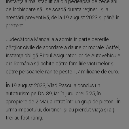
Instanţa a mai stabilit ca din pedeapsa de zece ani
de închisoare să i se scadă durata reţinerii şi a
arestării preventivă, de la 19 august 2023 şi până în
prezent.
Judecătoria Mangalia a admis în parte cererile
părţilor civile de acordare a daunelor morale. Astfel,
instanţa obligă Biroul Asiguratorilor de Autovehicule
din România să achite către familiile victimelor şi
către persoanele rănite peste 1,7 milioane de euro.
În 19 august 2023, Vlad Pascu a condus un
autoturism pe DN 39, iar în jurul orei 5.25, în
apropiere de 2 Mai, a intrat într-un grup de pietoni. În
urma impactului, doi tineri şi-au pierdut viaţa şi alţi
trei au fost răniţi.