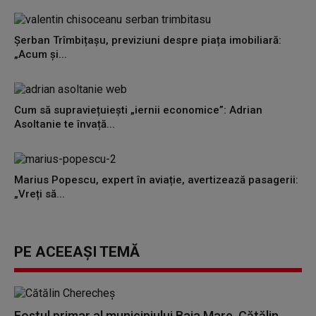
Șerban Trîmbițașu, previziuni despre piața imobiliară:
„Acum și...
Cum să supraviețuiești „iernii economice”: Adrian
Asoltanie te învață...
Marius Popescu, expert în aviație, avertizează pasagerii:
„Vreți să...
PE ACEEAȘI TEMĂ
Fostul primar al municipiului Baia Mare, Cătălin