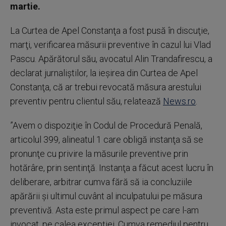
martie.
La Curtea de Apel Constanţa a fost pusă în discuţie,
marţi, verificarea măsurii preventive în cazul lui Vlad
Pascu. Apărătorul său, avocatul Alin Trandafirescu, a
declarat jurnaliştilor, la ieşirea din Curtea de Apel
Constanţa, că ar trebui revocată măsura arestului
preventiv pentru clientul său, relatează
News.ro
.
”Avem o dispoziţie în Codul de Procedură Penală,
articolul 399, alineatul 1 care obligă instanţa să se
pronunţe cu privire la măsurile preventive prin
hotărâre, prin sentinţă. Instanţa a făcut acest lucru în
deliberare, arbitrar cumva fără să ia concluziile
apărării şi ultimul cuvânt al inculpatului pe măsura
preventivă. Asta este primul aspect pe care l-am
invocat, pe calea excepţiei. Cumva remediul pentru