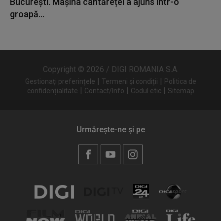
București. Mașina cântăreței a ajuns într-o
groapă...
Copyright © 2026 / DIGI ROMANIA S.A.
|
|
Gestionați preferințele
Termeni și condiții
Politica de
|
|
|
confidențialitate
Contact/Info
Codul etic
Sitemap
Urmărește-ne și pe