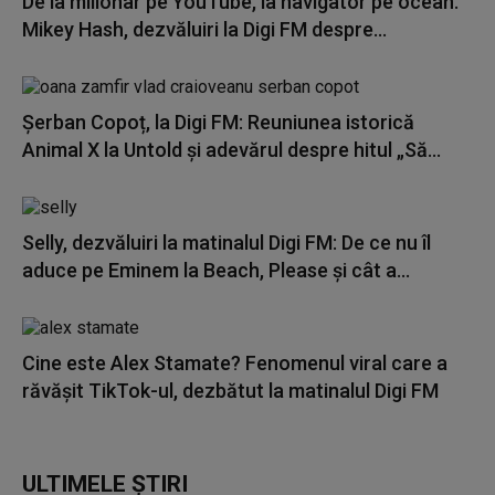
De la milionar pe YouTube, la navigator pe ocean.
Mikey Hash, dezvăluiri la Digi FM despre...
Șerban Copoț, la Digi FM: Reuniunea istorică
Animal X la Untold și adevărul despre hitul „Să...
Selly, dezvăluiri la matinalul Digi FM: De ce nu îl
aduce pe Eminem la Beach, Please și cât a...
Cine este Alex Stamate? Fenomenul viral care a
răvășit TikTok-ul, dezbătut la matinalul Digi FM
ULTIMELE ȘTIRI