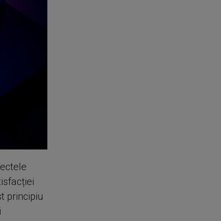
fectele
isfacției
t principiu
i