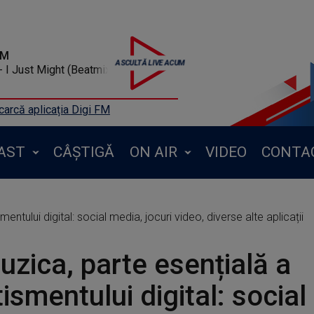
FM
I Just Might (Beatmix)
arcă aplicația Digi FM
AST
CÂȘTIGĂ
ON AIR
VIDEO
CONTA
mentului digital: social media, jocuri video, diverse alte aplicații
uzica, parte esențială a
tismentului digital: social