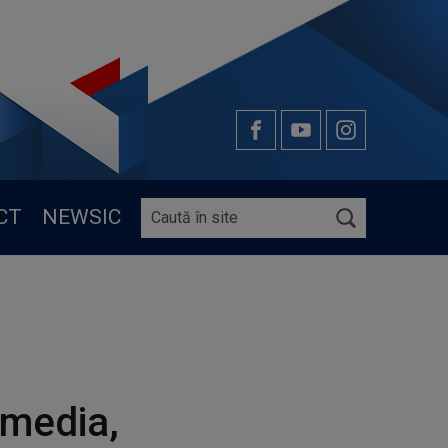
CT
NEWSIC
 media,