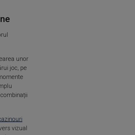
ine
orul
rearea unor
ui joc, pe
e momente
emplu
 combinații
cazinouri
vers vizual