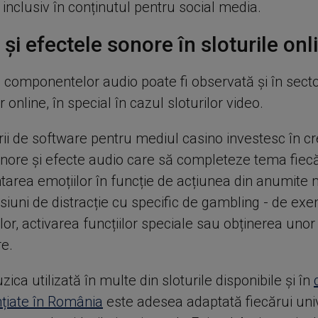
, inclusiv în conținutul pentru social media.
și efectele sonore în sloturile onl
 componentelor audio poate fi observată și în sect
r online, în special în cazul sloturilor video.
rii de software pentru mediul casino investesc în c
nore și efecte audio care să completeze tema fiecăr
ntarea emoțiilor în funcție de acțiunea din anumit
siuni de distracție cu specific de gambling - de ex
elor, activarea funcțiilor speciale sau obținerea unor
re.
ica utilizată în multe din sloturile disponibile și în
nțiate în România
este adesea adaptată fiecărui uni