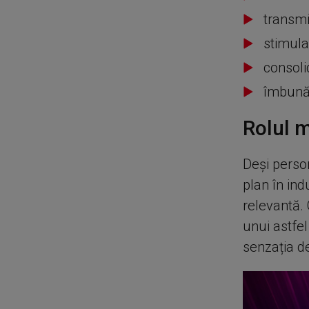
transmi
stimula
consoli
îmbunăt
Rolul m
Deși person
plan în ind
relevantă.
unui astfel
senzația de