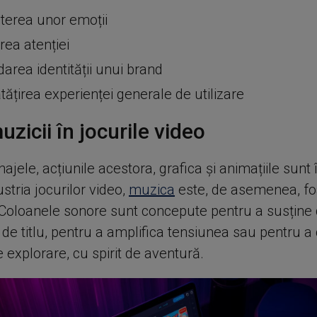
terea unor emoții
rea atenției
darea identității unui brand
ățirea experienței generale de utilizare
uzicii în jocurile video
ajele, acțiunile acestora, grafica și animațiile sunt 
ustria jocurilor video,
muzica
este, de asemenea, fo
 Coloanele sonore sunt concepute pentru a susține
 de titlu, pentru a amplifica tensiunea sau pentru a
 explorare, cu spirit de aventură.