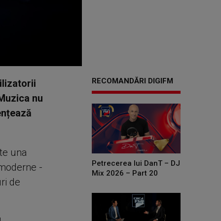
RECOMANDĂRI DIGIFM
lizatorii
 Muzica nu
ențează
ste una
Petrecerea lui DanT – DJ
 moderne -
Mix 2026 – Part 20
ri de