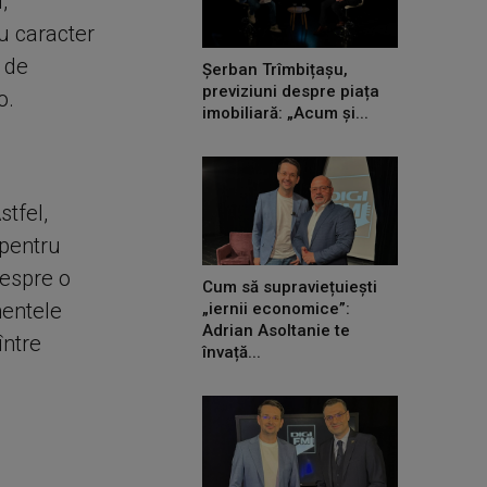
,
cu caracter
i de
Șerban Trîmbițașu,
previziuni despre piața
o.
imobiliară: „Acum și...
stfel,
 pentru
despre o
Cum să supraviețuiești
mentele
„iernii economice”:
Adrian Asoltanie te
între
învață...