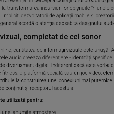
 rol esențial în percepția calității unui produs digital
 la transformarea incursiunilor obișnuite în unele 
Implicit, dezvoltatorii de aplicații mobile și creatori
 general acordă o atenție deosebită designului audi
 vizual, completat de cel sonor
nline, cantitatea de informații vizuale este uriașă. A
e audio creează diferențiere - identități specifice
e divertisment digital. Indiferent dacă este vorba 
e fitness, o platformă socială sau un joc video, ele
ribuie la construirea unei conexiuni mai puternice 
de conținut și receptorul acestuia.
e utilizată pentru:
a unei anumite atmosfere