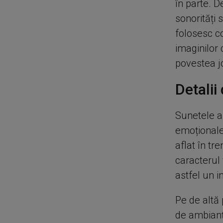
în parte. D
sonorități 
folosesc c
imaginilor 
povestea j
Detalii
Sunetele au
emoționale
aflat în tr
caracterul 
astfel un 
Pe de altă 
de ambianță