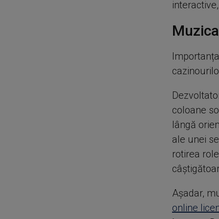
interactive
Muzica 
Importanța
cazinourilo
Dezvoltato
coloane so
lângă orie
ale unei se
rotirea rol
câștigătoa
Așadar, muz
online lice