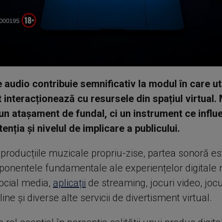
 audio contribuie semnificativ la modul în care uti
t interacționează cu resursele din spațiul virtual.
un atașament de fundal, ci un instrument ce influ
tenția și nivelul de implicare a publicului.
 producțiile muzicale propriu-zise, partea sonoră e
ponentele fundamentale ale experiențelor digitale
social media,
aplicații
de streaming, jocuri video, jocu
ine și diverse alte servicii de divertisment virtual.