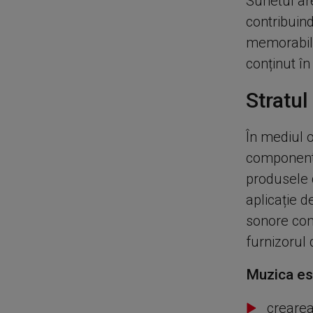
Sunetul are
contribuind
memorabil. 
conținut în
Stratul
În mediul o
componentel
produsele d
aplicație d
sonore cont
furnizorul 
Muzica est
creare