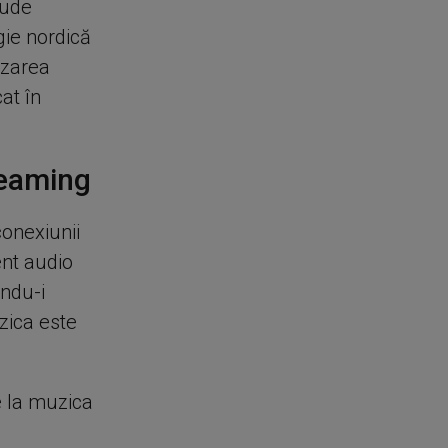
lude
gie nordică
izarea
at în
treaming
conexiunii
ent audio
indu-i
zica este
e la muzica