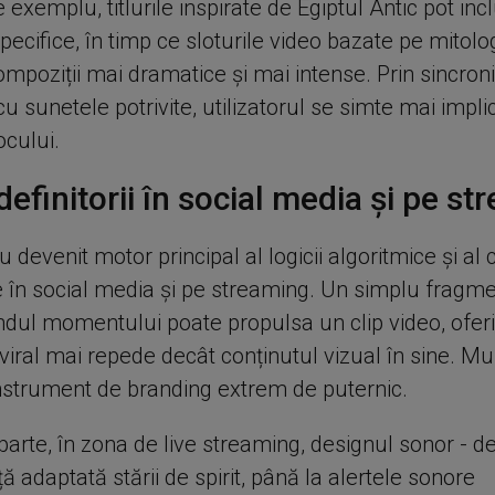
e exemplu, titlurile inspirate de Egiptul Antic pot inc
specifice, în timp ce sloturile video bazate pe mitolo
ompoziții mai dramatice și mai intense. Prin sincron
cu sunetele potrivite, utilizatorul se simte mai implic
ocului.
 definitorii în social media și pe s
 devenit motor principal al logicii algoritmice și al 
 în social media și pe streaming. Un simplu fragm
endul momentului poate propulsa un clip video, ofer
viral mai repede decât conținutul vizual în sine. Mu
instrument de branding extrem de puternic.
parte, în zona de live streaming, designul sonor - d
 adaptată stării de spirit, până la alertele sonore