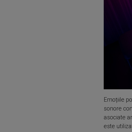
Emoțiile po
sonore cont
asociate a
este utiliza