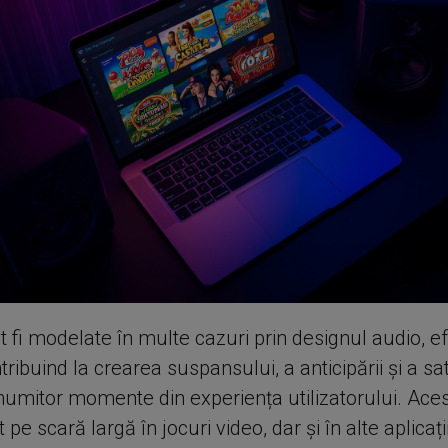
t fi modelate în multe cazuri prin designul audio, e
ribuind la crearea suspansului, a anticipării și a sat
numitor momente din experiența utilizatorului. Aces
t pe scară largă în jocuri video, dar și în alte aplicați