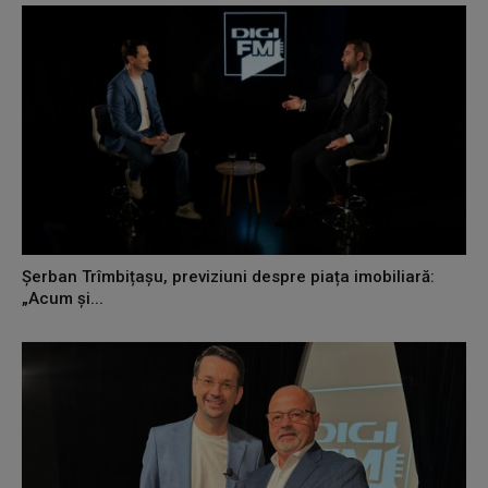
Șerban Trîmbițașu, previziuni despre piața imobiliară:
„Acum și...