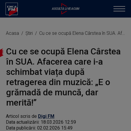
Acasa
Știri
Cu ce se ocupă Elena Cârstea în SUA. Afacerea care i-a schimbat viața după retragerea din muzică: „E o grămadă de muncă, dar merită!”
Cu ce se ocupă Elena Cârstea
în SUA. Afacerea care i-a
schimbat viața după
retragerea din muzică: „E o
grămadă de muncă, dar
merită!”
Articol scris de
Digi FM
Data actualizării:
18.03.2026 12:59
Data publicării:
02.02.2026 15:49