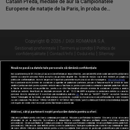
Cătălin Preda, medalie de aur la Campionatele
Europene de natație de la Paris, în proba de...
Copyright © 2026 / DIGI ROMANIA S.A.
|
|
Gestionați preferințele
Termeni și condiții
Politica de
|
|
|
confidențialitate
Contact/Info
Codul etic
Sitemap
Nouă ne pasă ca datele tale personale să rămână confidențiale
Noi și partenerii noștri
31
stocăm și/sau accesăm informații pe dispozitivul dvs., precum identificatorii cookie unici pentru prelucrarea
Urmărește-ne și pe
datelor cu caracter personal. Puteți accepta sau gestiona alegerile dvs. făcând clic mai jos sau în orice moment, pe pagina cu
politica de confidențialitate. Aceste alegeri vor fi raportate partenerilor noștri și nu vă vor afecta navigarea.
Mai multe detalii
Noi si partenerii nostri (retelele de socializare si agentiile de publicitate partenere, precum si furnizorii nostri de servicii de date
analitice) prelucram date pentru a permite website-ului sa functioneze, pentru a personaliza continutul si anunturile publicitare afisate
in functie de interesele si/sau profilul dvs., pentru a va oferi functionalitati aferente retelelor de socializare si pentru a analiza
traficul pe website. Beneficiati de drepturile prevazute de art. 15-22 din GDPR in legatura cu prelucrarea datelor cu caracter
personal. Aceste drepturi pot fi exercitate prin modalitatea indicata
aici
. Prin click pe “ACCEPT TOATE”, acceptati folosirea
tuturor Tehnologiilor de tip Cookie, care implica inclusiv acceptul dvs. cu privire la stocarea/accesarea informatiilor de catre Vendor-ii
cu care colaboram. Prin click pe “VREAU SA MODIFIC SETARILE INDIVIDUAL” puteti schimba preferintele in mod individual, mai putin
cele legate de cookie strict necesare pentru functionarea website-ului.
Atât noi, cât și partenerii noștri prelucrăm datele pentru a oferi:
Utilizarea profilurilor pentru selectarea conținutului personalizat. Măsurarea performanței reclamelor. Stocarea și/sau accesarea
informațiilor de pe un dispozitiv. Dezvoltarea și îmbunătățirea serviciilor. Utilizarea profilurilor pentru selectarea publicității
personalizate. Crearea profilurilor de conținut personalizat. Măsurarea performanței conținutului. Crearea profilurilor pentru publicitate
personalizată. Utilizarea de date limitate pentru a selecta publicitatea. Înțelegerea publicului prin statistici sau combinații de date
din surse diferite. Utilizarea datelor limitate pentru a selecta conținutul. Date precise de geolocație și identificarea prin scanarea