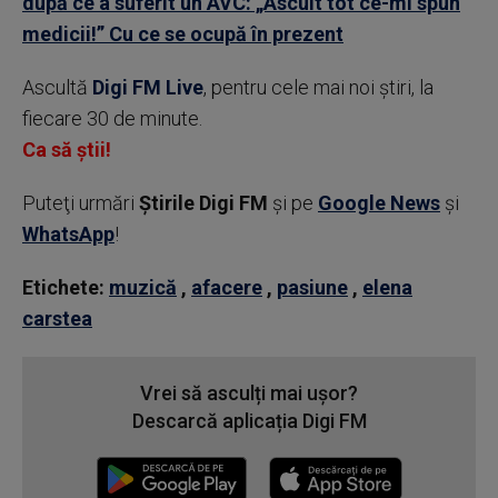
după ce a suferit un AVC: „Ascult tot ce-mi spun
medicii!” Cu ce se ocupă în prezent
Ascultă
Digi FM Live
, pentru cele mai noi știri, la
fiecare 30 de minute.
Ca să știi!
Puteţi urmări
Știrile Digi FM
şi pe
Google News
şi
WhatsApp
!
Etichete:
muzică
,
afacere
,
pasiune
,
elena
carstea
Vrei să asculți mai ușor?
Descarcă aplicația Digi FM