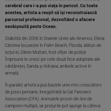
cerebral care i-a pus viața în pericol. Cu toate
acestea, artista a reușit să își reconstruiască
parcursul profesional, dezvoltând o afacere
neobișnuită peste Ocean.
Stabilită din 2006 în Statele Unite ale Americii, Elena
Cârstea locuiește în Palm Beach, Florida, alături de
soțul ei, Glenn Muttart, fost ofițer de poliție.
Împreună le cresc pe cele două fiice adoptate ale
cântăreței, Sanda și Adriana, ambele active în
armată.
În paralel, artista a pus bazele unei mici crescătorii
de pisici persane, înregistrată la Cat Fanciers’
Association (CFA). Animalele provin din linii de
campioni multipli, iar prețurile pot ajunge la câteva