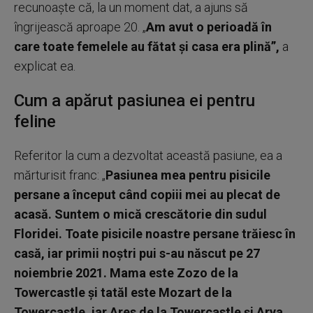
recunoaște că, la un moment dat, a ajuns să
îngrijească aproape 20. „
Am avut o perioadă în
care toate femelele au fătat și casa era plină”,
a
explicat ea.
Cum a apărut pasiunea ei pentru
feline
Referitor la cum a dezvoltat această pasiune, ea a
mărturisit franc: „
Pasiunea mea pentru pisicile
persane a început când copiii mei au plecat de
acasă. Suntem o mică crescătorie din sudul
Floridei. Toate pisicile noastre persane trăiesc în
casă, iar primii noștri pui s-au născut pe 27
noiembrie 2021. Mama este Zozo de la
Towercastle și tatăl este Mozart de la
Towercastle, iar Ares de la Towercastle și Arya