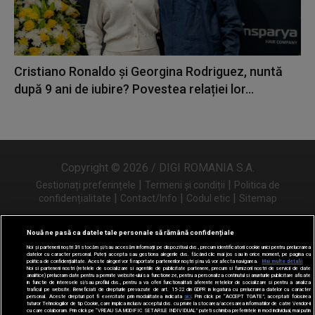
Cristiano Ronaldo și Georgina Rodriguez, nuntă
după 9 ani de iubire? Povestea relației lor...
Copyright © 2026 / DIGI ROMANIA S.A.
|
|
Gestionați preferințele
Termeni și condiții
Politica de
|
|
|
confidențialitate
Contact/Info
Codul etic
Sitemap
Nouă ne pasă ca datele tale personale să rămână confidențiale
Noi și partenerii noștri
31
stocăm și/sau accesăm informații pe dispozitivul dvs., precum identificatorii cookie unici pentru prelucrarea
Urmărește-ne și pe
datelor cu caracter personal. Puteți accepta sau gestiona alegerile dvs. făcând clic mai jos sau în orice moment, pe pagina cu
politica de confidențialitate. Aceste alegeri vor fi raportate partenerilor noștri și nu vă vor afecta navigarea.
Mai multe detalii
Noi si partenerii nostri (retelele de socializare si agentiile de publicitate partenere, precum si furnizorii nostri de servicii de date
analitice) prelucram date pentru a permite website-ului sa functioneze, pentru a personaliza continutul si anunturile publicitare afisate
in functie de interesele si/sau profilul dvs., pentru a va oferi functionalitati aferente retelelor de socializare si pentru a analiza
traficul pe website. Beneficiati de drepturile prevazute de art. 15-22 din GDPR in legatura cu prelucrarea datelor cu caracter
personal. Aceste drepturi pot fi exercitate prin modalitatea indicata
aici
. Prin click pe “ACCEPT TOATE”, acceptati folosirea
tuturor Tehnologiilor de tip Cookie, care implica inclusiv acceptul dvs. cu privire la stocarea/accesarea informatiilor de catre Vendor-ii
cu care colaboram. Prin click pe “VREAU SA MODIFIC SETARILE INDIVIDUAL” puteti schimba preferintele in mod individual, mai putin