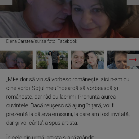
Elena Carstea/sursa foto: Facebook
„Mi-e dor să vin să vorbesc românește, aici n-am cu
cine vorbi. Soțul meu încearcă să vorbească și
românește, dar râd cu lacrimi. Pronunță aiurea
cuvintele. Dacă reușesc să ajung în țară, voi fi
prezentă la câteva emisiuni, la care am fost invitată,
dar și voi cânta', a spus artista.
În cele din urmă, artista s-a răzgândit,