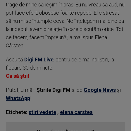
trage de mine să ieșim în oraș. Eu nu vreau să aud, nu
pot face efort, obosesc foarte repede. El e stresat
să nu mi se întâmple ceva. Ne înțelegem mai bine ca
la început, avem o relație în care discutăm orice. Tot
ce facem, facem împreună', a mai spus Elena
Cârstea.
Ascultă
Digi FM Live
, pentru cele mai noi știri, la
fiecare 30 de minute.
Ca să știi!
Puteţi urmări
Știrile Digi FM
şi pe
Google News
şi
WhatsApp
!
Etichete:
stiri vedete
,
elena carstea