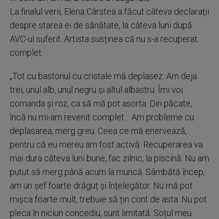
La finalul verii, Elena Cârstea a făcut câteva declarații
despre starea ei de sănătate, la câteva luni după
AVC-ul suferit. Artista susținea că nu s-a recuperat
complet.
„Tot cu bastonul cu cristale mă deplasez. Am deja
trei, unul alb, unul negru și altul albastru. Îmi voi
comanda și roz, ca să mă pot asorta. Din păcate,
încă nu mi-am revenit complet… Am probleme cu
deplasarea, merg greu. Ceea ce mă enervează,
pentru că eu mereu am fost activă. Recuperarea va
mai dura câteva luni bune, fac zilnic, la piscină. Nu am
putut să merg până acum la muncă. Sâmbătă încep,
am un șef foarte drăguț și înțelegător. Nu mă pot
mișca foarte mult, trebuie să țin cont de asta. Nu pot
pleca în niciun concediu, sunt limitată. Soțul meu