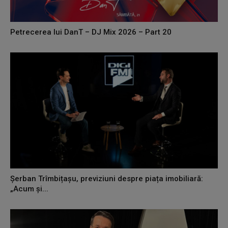
Petrecerea lui DanT – DJ Mix 2026 – Part 20
Șerban Trîmbițașu, previziuni despre piața imobiliară:
„Acum și...