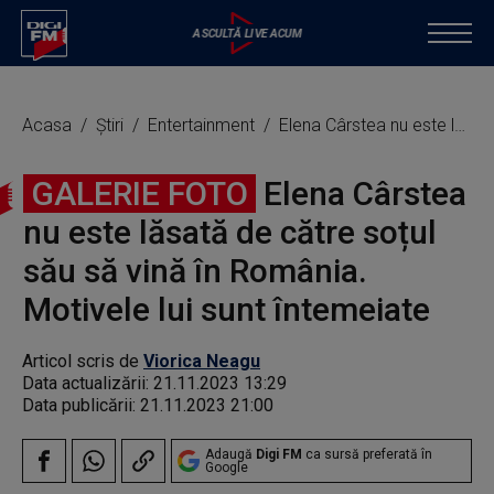
Acasa
Știri
Entertainment
Elena Cârstea nu este lăsată de către soțul său să vină în România. Motivele lui sunt întemeiate
GALERIE FOTO
Elena Cârstea
nu este lăsată de către soțul
său să vină în România.
Motivele lui sunt întemeiate
Articol scris de
Viorica Neagu
Data actualizării:
21.11.2023 13:29
Data publicării:
21.11.2023 21:00
Adaugă
Digi FM
ca sursă preferată în
Google