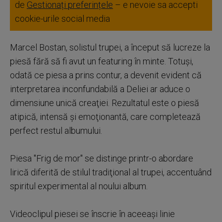
de
Gestionați preferințele
– e nevoie sa accepti
cookie-urile social media
Marcel Bostan, solistul trupei, a început să lucreze la
piesă fără să fi avut un featuring în minte. Totuşi,
odată ce piesa a prins contur, a devenit evident că
interpretarea inconfundabilă a Deliei ar aduce o
dimensiune unică creaţiei. Rezultatul este o piesă
atipică, intensă şi emoţionantă, care completează
perfect restul albumului.
Piesa "Frig de mor" se distinge printr-o abordare
lirică diferită de stilul tradiţional al trupei, accentuând
spiritul experimental al noului album.
Videoclipul piesei se înscrie în aceeaşi linie