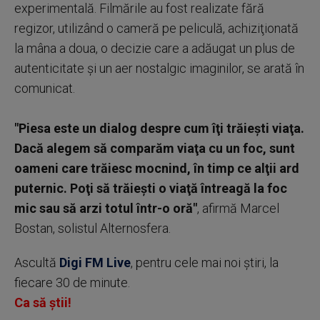
experimentală. Filmările au fost realizate fără
regizor, utilizând o cameră pe peliculă, achiziţionată
la mâna a doua, o decizie care a adăugat un plus de
autenticitate şi un aer nostalgic imaginilor, se arată în
comunicat.
"Piesa este un dialog despre cum îţi trăieşti viaţa.
Dacă alegem să comparăm viaţa cu un foc, sunt
oameni care trăiesc mocnind, în timp ce alţii ard
puternic. Poţi să trăieşti o viaţă întreagă la foc
mic sau să arzi totul într-o oră"
, afirmă Marcel
Bostan, solistul Alternosfera.
Ascultă
Digi FM Live
, pentru cele mai noi știri, la
fiecare 30 de minute.
Ca să știi!