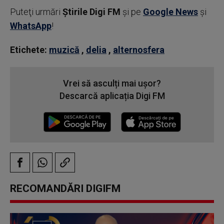
Puteţi urmări
Știrile Digi FM
şi pe
Google News
şi
WhatsApp
!
Etichete:
muzică
,
delia
,
alternosfera
Vrei să asculți mai ușor?
Descarcă aplicația Digi FM
RECOMANDĂRI DIGIFM