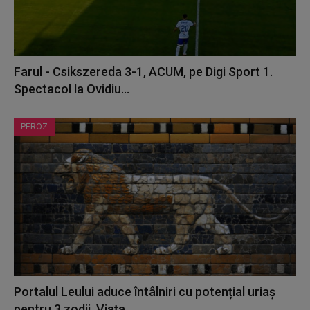
Farul - Csikszereda 3-1, ACUM, pe Digi Sport 1.
Spectacol la Ovidiu...
PEROZ
Portalul Leului aduce întâlniri cu potențial uriaș
pentru 3 zodii. Viața...