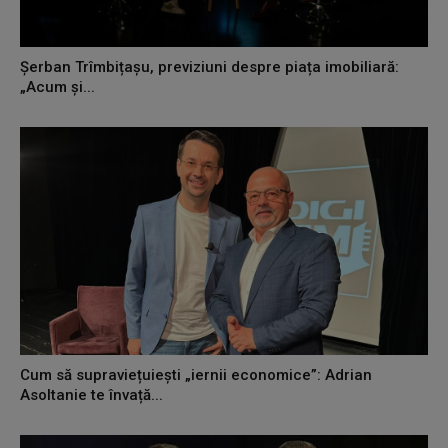
Șerban Trîmbițașu, previziuni despre piața imobiliară:
„Acum și...
Cum să supraviețuiești „iernii economice”: Adrian
Asoltanie te învață...