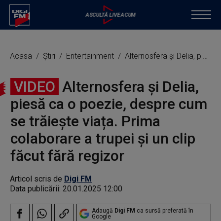
Acasa
Știri
Entertainment
Alternosfera și Delia, piesă ca o poezie, despre cum se trăiește viața. Prima colaborare a trupei și un clip făcut fără regizor
VIDEO
Alternosfera și Delia,
piesă ca o poezie, despre cum
se trăiește viața. Prima
colaborare a trupei și un clip
făcut fără regizor
Articol scris de
Digi FM
Data publicării:
20.01.2025 12:00
Adaugă
Digi FM
ca sursă preferată în
Google