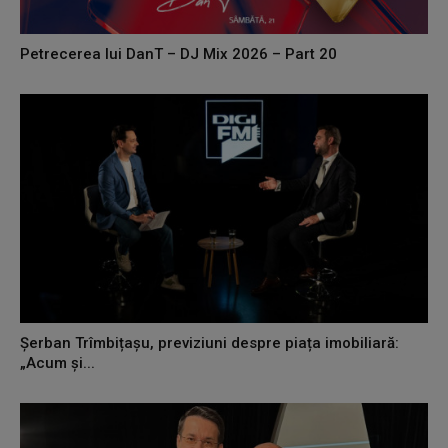
Petrecerea lui DanT – DJ Mix 2026 – Part 20
Șerban Trîmbițașu, previziuni despre piața imobiliară:
„Acum și...