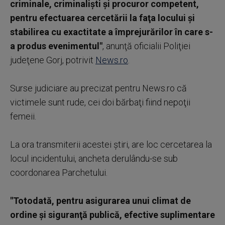
criminale, criminalişti şi procuror competent,
pentru efectuarea cercetării la faţa locului şi
stabilirea cu exactitate a împrejurărilor în care s-
a produs evenimentul"
, anunţă oficialii Poliţiei
judeţene Gorj, potrivit
News.ro
.
Surse judiciare au precizat pentru News.ro că
victimele sunt rude, cei doi bărbaţi fiind nepoţii
femeii.
La ora transmiterii acestei ştiri, are loc cercetarea la
locul incidentului, ancheta derulându-se sub
coordonarea Parchetului.
"Totodată, pentru asigurarea unui climat de
ordine şi siguranţă publică, efective suplimentare