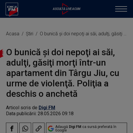
Acasa
Știri
O bunică şi doi nepoţi ai săi, adulţi, găsiţi morţi într-un apartament din Târgu Jiu, cu urme de violenţă. Poliţia a deschis o anchetă
O bunică şi doi nepoţi ai săi,
adulţi, găsiţi morţi într-un
apartament din Târgu Jiu, cu
urme de violenţă. Poliţia a
deschis o anchetă
Articol scris de
Digi FM
Data publicării:
28.05.2026 09:18
Adaugă
Digi FM
ca sursă preferată în
Google