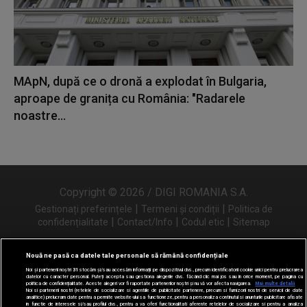
MApN, după ce o dronă a explodat în Bulgaria,
aproape de granița cu România: "Radarele
noastre...
Copyright © 2026 / DIGI ROMANIA S.A.
|
|
Gestionați preferințele
Termeni și condiții
Politica de
|
|
|
confidențialitate
Contact/Info
Codul etic
Sitemap
Nouă ne pasă ca datele tale personale să rămână confidențiale
Noi și partenerii noștri
31
stocăm și/sau accesăm informații pe dispozitivul dvs., precum identificatorii cookie unici pentru prelucrarea
Urmărește-ne și pe
datelor cu caracter personal. Puteți accepta sau gestiona alegerile dvs. făcând clic mai jos sau în orice moment, pe pagina cu
politica de confidențialitate. Aceste alegeri vor fi raportate partenerilor noștri și nu vă vor afecta navigarea.
Mai multe detalii
Noi si partenerii nostri (retelele de socializare si agentiile de publicitate partenere, precum si furnizorii nostri de servicii de date
analitice) prelucram date pentru a permite website-ului sa functioneze, pentru a personaliza continutul si anunturile publicitare afisate
in functie de interesele si/sau profilul dvs., pentru a va oferi functionalitati aferente retelelor de socializare si pentru a analiza