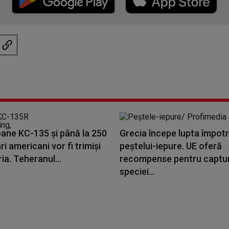
oane KC-135 și până la 250
Grecia începe lupta împotr
ri americani vor fi trimiși
peștelui-iepure. UE oferă
ria. Teheranul...
recompense pentru captu
speciei...