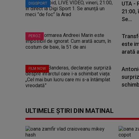
UTA - R
DIGISPORT
21:00, 
Se...
Transf
PEROZ
este i
arată a
Antoni
FILM NOW
surpriz
schimba
ULTIMELE ȘTIRI DIN MATINAL