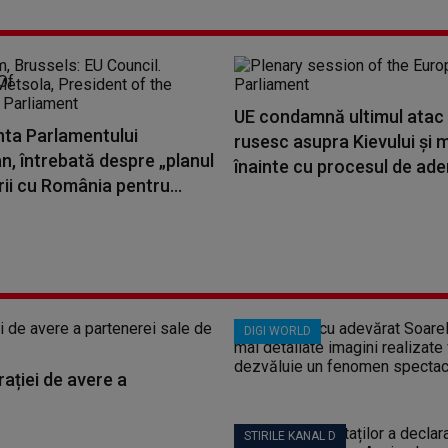
UE condamnă ultimul atac
nta Parlamentului
rusesc asupra Kievului şi 
, întrebată despre „planul
înainte cu procesul de ader
irii cu România pentru...
DIGI WORLD
ației de avere a
STIRILE KANAL D