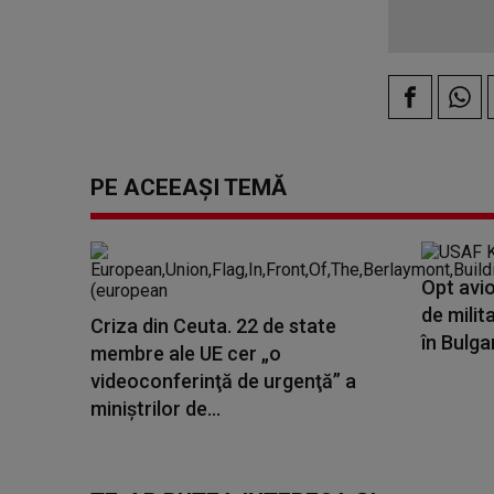
PE ACEEAȘI TEMĂ
Opt avi
de milita
Criza din Ceuta. 22 de state
în Bulga
membre ale UE cer „o
videoconferinţă de urgenţă” a
miniştrilor de...