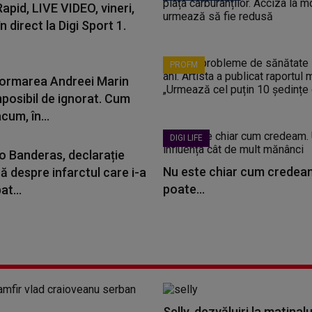
apid, LIVE VIDEO, vineri,
în direct la Digi Sport 1.
PROFM
ormarea Andreei Marin
mposibil de ignorat. Cum
cum, în...
DIGI LIFE
o Banderas, declarație
Nu este chiar cum credeam
ă despre infarctul care i-a
poate...
t...
Selly, dezvăluiri la matinalu