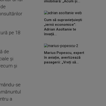
imobiliară: „Acum și...
 de
nsultărilor
Cum să supraviețuiești
„iernii economice”:
Adrian Asoltanie te
tură pe 18
învață...
ţă de
Marius Popescu, expert
în aviație, avertizează
iale şi
pasagerii: „Vreți să...
precum şi
temându-se
u amănuntul
ntru a