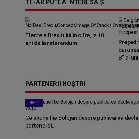
TE-AR PUTEA INTERESA ȘI
Efectele Brexitului în cifre, la 10
Preşedi
ani de la referendum
European
B” al un
PARTENERII NOȘTRI
DIGI24
Ce spune Ilie Bolojan despre publicarea declar
partenerei...