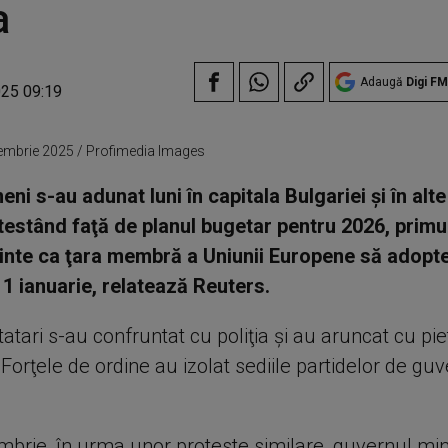
a
Adaugă
Digi FM
025 09:19
ecembrie 2025 / Profimedia Images
ni s-au adunat luni în capitala Bulgariei şi în alt
testând faţă de planul bugetar pentru 2026, primu
ainte ca ţara membră a Uniunii Europene să adop
1 ianuarie, relatează Reuters.
tatari s-au confruntat cu poliţia şi au aruncat cu piet
 Forţele de ordine au izolat sediile partidelor de g
brie, în urma unor proteste similare, guvernul minor