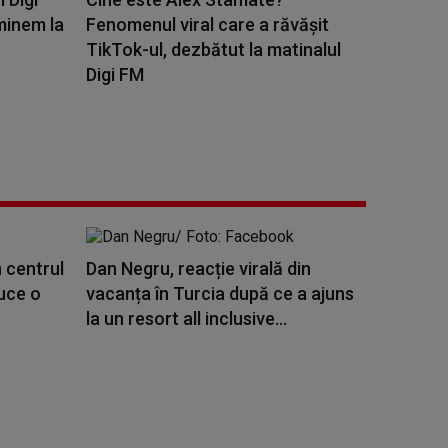
minem la
Fenomenul viral care a răvășit
TikTok-ul, dezbătut la matinalul
Digi FM
 centrul
Dan Negru, reacție virală din
duce o
vacanța în Turcia după ce a ajuns
la un resort all inclusive...