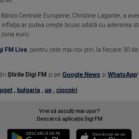
urile.
Băncii Centrale Europene, Christine Lagarde, a aver
inflaţia ar putea creşte brusc odată cu aderarea st
a zona euro.
gi FM Live
, pentru cele mai noi știri, la fiecare 30 d
ări
Știrile Digi FM
şi pe
Google News
şi
WhatsApp
!
uget
,
bulgaria
,
ue
,
ciocniri
Vrei să asculți mai ușor?
Descarcă aplicația Digi FM