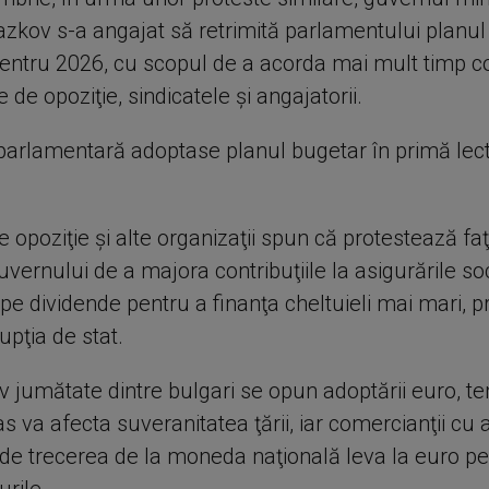
azkov s-a angajat să retrimită parlamentului planul
 pentru 2026, cu scopul de a acorda mai mult timp co
e de opoziţie, sindicatele şi angajatorii.
parlamentară adoptase planul bugetar în primă lec
e opoziţie şi alte organizaţii spun că protestează fa
uvernului de a majora contribuţiile la asigurările soc
pe dividende pentru a finanţa cheltuieli mai mari, 
upţia de stat.
v jumătate dintre bulgari se opun adoptării euro, 
s va afecta suveranitatea ţării, iar comercianţii c
a de trecerea de la moneda naţională leva la euro pe