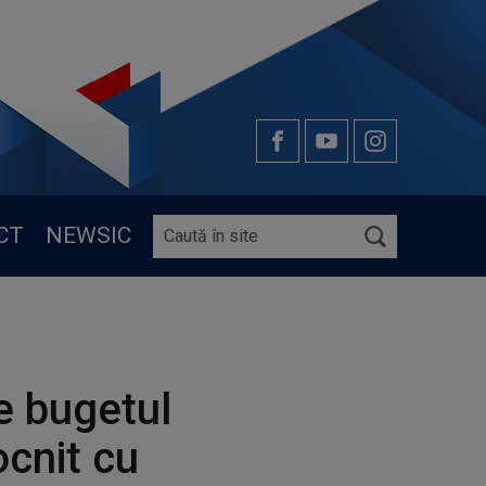
CT
NEWSIC
e bugetul
ocnit cu