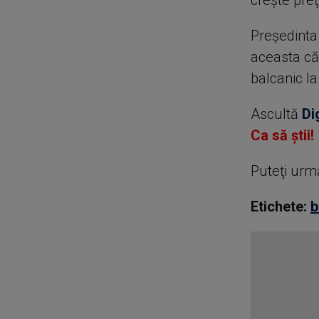
creşte preţ
Preşedinta 
aceasta că 
balcanic l
Ascultă
Di
Ca să știi!
Puteţi urm
Etichete:
b