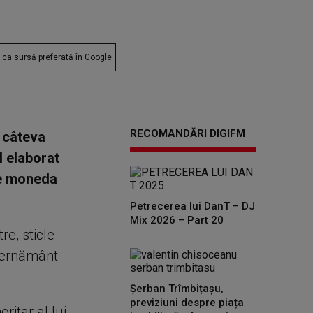
ca sursă preferată în Google
RECOMANDĂRI DIGIFM
e câteva
l elaborat
te moneda
Petrecerea lui DanT – DJ
Mix 2026 – Part 20
re, sticle
uvernământ
Șerban Trîmbițașu,
previziuni despre piața
itar al lui