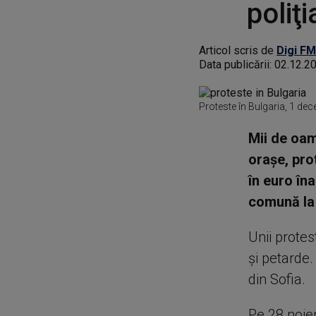
poliţi
Articol scris de
Digi FM
Data publicării:
02.12.2
Proteste în Bulgaria, 1 d
Mii de oame
oraşe, pro
în euro în
comună la 
Unii protes
şi petarde.
din Sofia.
Pe 28 noiem