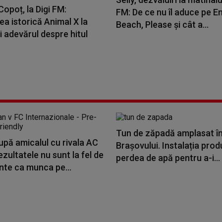
opoț, la Digi FM:
FM: De ce nu îl aduce pe E
a istorică Animal X la
Beach, Please și cât a...
i adevărul despre hitul
Tun de zăpadă amplasat în
upă amicalul cu rivala AC
Brașovului. Instalația pro
ezultatele nu sunt la fel de
perdea de apă pentru a-i...
nte ca munca pe...