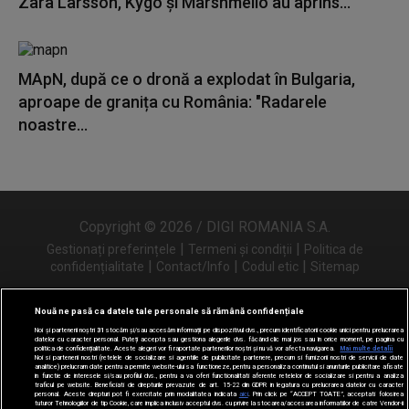
Zara Larsson, Kygo și Marshmello au aprins...
MApN, după ce o dronă a explodat în Bulgaria,
aproape de granița cu România: "Radarele
noastre...
Copyright © 2026 / DIGI ROMANIA S.A.
|
|
Gestionați preferințele
Termeni și condiții
Politica de
|
|
|
confidențialitate
Contact/Info
Codul etic
Sitemap
Nouă ne pasă ca datele tale personale să rămână confidențiale
Noi și partenerii noștri
31
stocăm și/sau accesăm informații pe dispozitivul dvs., precum identificatorii cookie unici pentru prelucrarea
Urmărește-ne și pe
datelor cu caracter personal. Puteți accepta sau gestiona alegerile dvs. făcând clic mai jos sau în orice moment, pe pagina cu
politica de confidențialitate. Aceste alegeri vor fi raportate partenerilor noștri și nu vă vor afecta navigarea.
Mai multe detalii
Noi si partenerii nostri (retelele de socializare si agentiile de publicitate partenere, precum si furnizorii nostri de servicii de date
analitice) prelucram date pentru a permite website-ului sa functioneze, pentru a personaliza continutul si anunturile publicitare afisate
in functie de interesele si/sau profilul dvs., pentru a va oferi functionalitati aferente retelelor de socializare si pentru a analiza
traficul pe website. Beneficiati de drepturile prevazute de art. 15-22 din GDPR in legatura cu prelucrarea datelor cu caracter
personal. Aceste drepturi pot fi exercitate prin modalitatea indicata
aici
. Prin click pe “ACCEPT TOATE”, acceptati folosirea
tuturor Tehnologiilor de tip Cookie, care implica inclusiv acceptul dvs. cu privire la stocarea/accesarea informatiilor de catre Vendor-ii