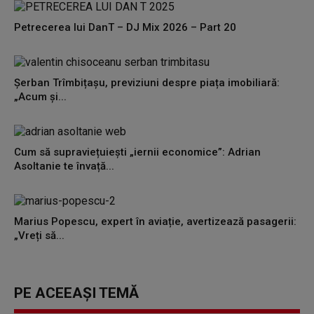
Petrecerea lui DanT – DJ Mix 2026 – Part 20
Șerban Trîmbițașu, previziuni despre piața imobiliară:
„Acum și...
Cum să supraviețuiești „iernii economice”: Adrian
Asoltanie te învață...
Marius Popescu, expert în aviație, avertizează pasagerii:
„Vreți să...
PE ACEEAȘI TEMĂ