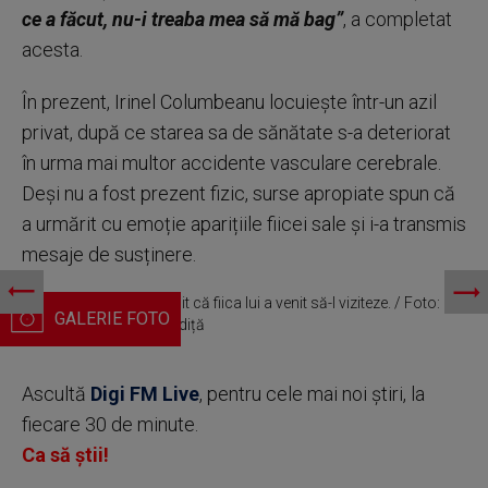
ce a făcut, nu-i treaba mea să mă bag”
, a completat
acesta.
În prezent, Irinel Columbeanu locuiește într-un azil
privat, după ce starea sa de sănătate s-a deteriorat
în urma mai multor accidente vasculare cerebrale.
Deși nu a fost prezent fizic, surse apropiate spun că
a urmărit cu emoție aparițiile fiicei sale și i-a transmis
mesaje de susținere.
Irinel Columbeanu, fericit că fiica lui a venit să-l viziteze. / Foto:
captură video Fiță cu Adiță
Ascultă
Digi FM Live
, pentru cele mai noi știri, la
fiecare 30 de minute.
Ca să știi!