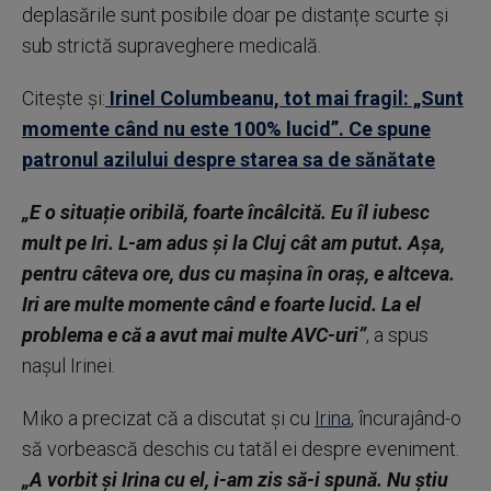
deplasările sunt posibile doar pe distanțe scurte și
sub strictă supraveghere medicală.
Citește și:
Irinel Columbeanu, tot mai fragil: „Sunt
momente când nu este 100% lucid”. Ce spune
patronul azilului despre starea sa de sănătate
„E o situație oribilă, foarte încâlcită. Eu îl iubesc
mult pe Iri. L-am adus și la Cluj cât am putut. Așa,
pentru câteva ore, dus cu mașina în oraș, e altceva.
Iri are multe momente când e foarte lucid. La el
problema e că a avut mai multe AVC-uri”
, a spus
nașul Irinei.
Miko a precizat că a discutat și cu
Irina
, încurajând-o
să vorbească deschis cu tatăl ei despre eveniment.
„A vorbit și Irina cu el, i-am zis să-i spună. Nu știu