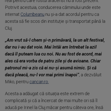
real pentru care fostul afacerist nu a fost prezent.
Potrivit acestuia, conducerea căminului unde este
internat
Columbeanu
nu și-a dat acordul pentru ca
acesta să fie scos din instituție și transportat până la
Cluj.
„Am vrut să-l chem și-n primăvară, la un alt festival,
dar nu i-au dat voie. Mai întâi am întrebat la azil
dacă îl puteam lua cu noi. Nu au fost de acord, mai
ales că era vorba de patru zile și de avioane. Chiar
patronul mi-a zis că ei nu-și asumă nimic. Și că
dacă pleacă, nu-l vor mai primi înapoi”
, a dezvăluit
Miko, pentru
cancan.ro.
Acesta a adăugat că situația este extrem de
complicată și că a încercat de mai multe ori să îl
aducă pe Irinel la Cluj măcar pentru câteva ore, însă