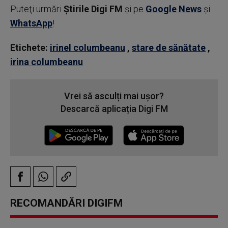
Puteţi urmări
Știrile Digi FM
şi pe
Google News
şi
WhatsApp
!
Etichete:
irinel columbeanu
,
stare de sănătate
,
irina columbeanu
Vrei să asculți mai ușor?
Descarcă aplicația Digi FM
RECOMANDĂRI DIGIFM