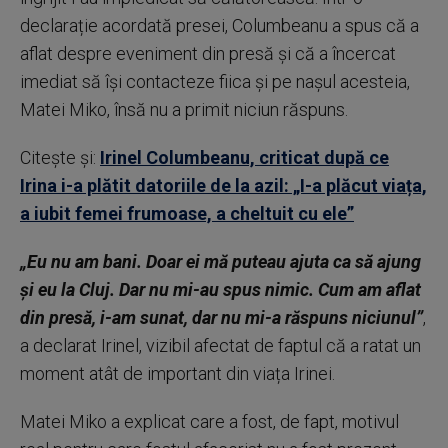
declarație acordată presei, Columbeanu a spus că a
aflat despre eveniment din presă și că a încercat
imediat să își contacteze fiica și pe nașul acesteia,
Matei Miko, însă nu a primit niciun răspuns.
Citește și:
Irinel Columbeanu, criticat după ce
Irina i-a plătit datoriile de la azil: „I-a plăcut viața,
a iubit femei frumoase, a cheltuit cu ele”
„Eu nu am bani. Doar ei mă puteau ajuta ca să ajung
și eu la Cluj. Dar nu mi-au spus nimic. Cum am aflat
din presă, i-am sunat, dar nu mi-a răspuns niciunul”
,
a declarat Irinel, vizibil afectat de faptul că a ratat un
moment atât de important din viața Irinei.
Matei Miko a explicat care a fost, de fapt, motivul