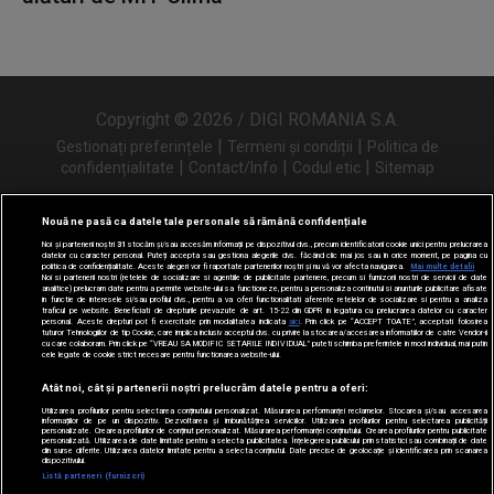
Copyright © 2026 / DIGI ROMANIA S.A.
|
|
Gestionați preferințele
Termeni și condiții
Politica de
|
|
|
confidențialitate
Contact/Info
Codul etic
Sitemap
Nouă ne pasă ca datele tale personale să rămână confidențiale
Noi și partenerii noștri
31
stocăm și/sau accesăm informații pe dispozitivul dvs., precum identificatorii cookie unici pentru prelucrarea
Urmărește-ne și pe
datelor cu caracter personal. Puteți accepta sau gestiona alegerile dvs. făcând clic mai jos sau în orice moment, pe pagina cu
politica de confidențialitate. Aceste alegeri vor fi raportate partenerilor noștri și nu vă vor afecta navigarea.
Mai multe detalii
Noi si partenerii nostri (retelele de socializare si agentiile de publicitate partenere, precum si furnizorii nostri de servicii de date
analitice) prelucram date pentru a permite website-ului sa functioneze, pentru a personaliza continutul si anunturile publicitare afisate
in functie de interesele si/sau profilul dvs., pentru a va oferi functionalitati aferente retelelor de socializare si pentru a analiza
traficul pe website. Beneficiati de drepturile prevazute de art. 15-22 din GDPR in legatura cu prelucrarea datelor cu caracter
personal. Aceste drepturi pot fi exercitate prin modalitatea indicata
aici
. Prin click pe “ACCEPT TOATE”, acceptati folosirea
tuturor Tehnologiilor de tip Cookie, care implica inclusiv acceptul dvs. cu privire la stocarea/accesarea informatiilor de catre Vendor-ii
cu care colaboram. Prin click pe “VREAU SA MODIFIC SETARILE INDIVIDUAL” puteti schimba preferintele in mod individual, mai putin
cele legate de cookie strict necesare pentru functionarea website-ului.
Atât noi, cât și partenerii noștri prelucrăm datele pentru a oferi:
Utilizarea profilurilor pentru selectarea conținutului personalizat. Măsurarea performanței reclamelor. Stocarea și/sau accesarea
informațiilor de pe un dispozitiv. Dezvoltarea și îmbunătățirea serviciilor. Utilizarea profilurilor pentru selectarea publicității
personalizate. Crearea profilurilor de conținut personalizat. Măsurarea performanței conținutului. Crearea profilurilor pentru publicitate
personalizată. Utilizarea de date limitate pentru a selecta publicitatea. Înțelegerea publicului prin statistici sau combinații de date
din surse diferite. Utilizarea datelor limitate pentru a selecta conținutul. Date precise de geolocație și identificarea prin scanarea
dispozitivului.
Listă parteneri (furnizori)