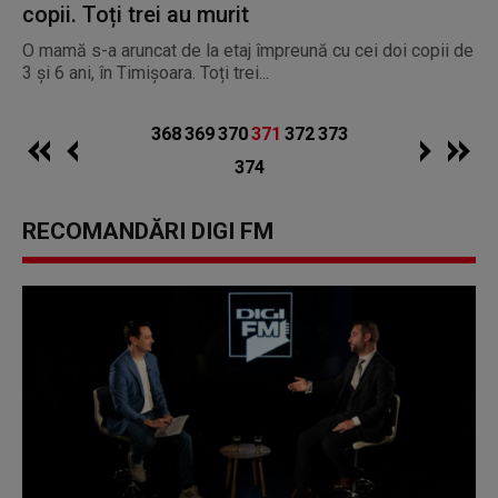
copii. Toți trei au murit
O mamă s-a aruncat de la etaj împreună cu cei doi copii de
3 și 6 ani, în Timișoara. Toți trei...
368
369
370
371
372
373
374
RECOMANDĂRI DIGI FM