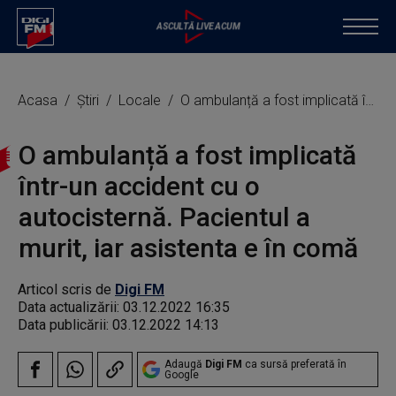
Acasa
Știri
Locale
O ambulanță a fost implicată într-un accident cu o autocisternă. Pacientul a murit, iar asistenta e în comă
O ambulanță a fost implicată
într-un accident cu o
autocisternă. Pacientul a
murit, iar asistenta e în comă
Articol scris de
Digi FM
Data actualizării:
03.12.2022 16:35
Data publicării:
03.12.2022 14:13
Adaugă
Digi FM
ca sursă preferată în
Google