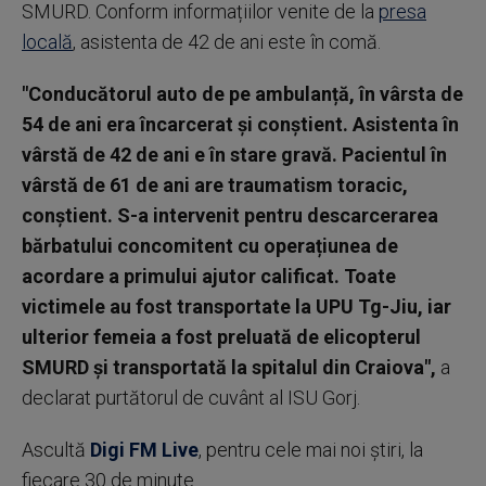
SMURD. Conform informațiilor venite de la
presa
locală
, asistenta de 42 de ani este în comă.
"Conducătorul auto de pe ambulanță, în vârsta de
54 de ani era încarcerat și conștient. Asistenta în
vârstă de 42 de ani e în stare gravă. Pacientul în
vârstă de 61 de ani are traumatism toracic,
conștient. S-a intervenit pentru descarcerarea
bărbatului concomitent cu operațiunea de
acordare a primului ajutor calificat. Toate
victimele au fost transportate la UPU Tg-Jiu, iar
ulterior femeia a fost preluată de elicopterul
SMURD și transportată la spitalul din Craiova",
a
declarat purtătorul de cuvânt al ISU Gorj.
Ascultă
Digi FM Live
, pentru cele mai noi știri, la
fiecare 30 de minute.