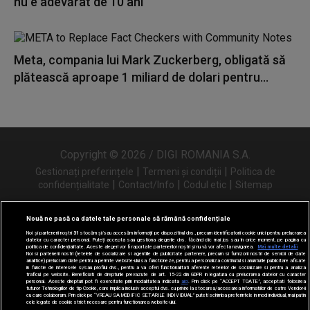
nu e adevărat de 10 ani"
Meta, compania lui Mark Zuckerberg, obligată să
plătească aproape 1 miliard de dolari pentru...
Copyright © 2026 / DIGI ROMANIA S.A.
|
|
Gestionați preferințele
Termeni și condiții
Politica de
|
|
|
confidențialitate
Contact/Info
Codul etic
Sitemap
Nouă ne pasă ca datele tale personale să rămână confidențiale
Noi și partenerii noștri
31
stocăm și/sau accesăm informații pe dispozitivul dvs., precum identificatorii cookie unici pentru prelucrarea
Urmărește-ne și pe
datelor cu caracter personal. Puteți accepta sau gestiona alegerile dvs. făcând clic mai jos sau în orice moment, pe pagina cu
politica de confidențialitate. Aceste alegeri vor fi raportate partenerilor noștri și nu vă vor afecta navigarea.
Mai multe detalii
Noi si partenerii nostri (retelele de socializare si agentiile de publicitate partenere, precum si furnizorii nostri de servicii de date
analitice) prelucram date pentru a permite website-ului sa functioneze, pentru a personaliza continutul si anunturile publicitare afisate
in functie de interesele si/sau profilul dvs., pentru a va oferi functionalitati aferente retelelor de socializare si pentru a analiza
traficul pe website. Beneficiati de drepturile prevazute de art. 15-22 din GDPR in legatura cu prelucrarea datelor cu caracter
personal. Aceste drepturi pot fi exercitate prin modalitatea indicata
aici
. Prin click pe “ACCEPT TOATE”, acceptati folosirea
tuturor Tehnologiilor de tip Cookie, care implica inclusiv acceptul dvs. cu privire la stocarea/accesarea informatiilor de catre Vendor-ii
cu care colaboram. Prin click pe “VREAU SA MODIFIC SETARILE INDIVIDUAL” puteti schimba preferintele in mod individual, mai putin
cele legate de cookie strict necesare pentru functionarea website-ului.