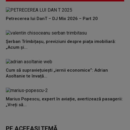
Petrecerea lui DanT – DJ Mix 2026 – Part 20
Șerban Trîmbițașu, previziuni despre piața imobiliară:
„Acum și...
Cum să supraviețuiești „iernii economice”: Adrian
Asoltanie te învață...
Marius Popescu, expert în aviație, avertizează pasagerii:
„Vreți să...
PE ACEEAȘI TEMĂ