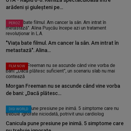
arădeni și giuleșteni pe...
PEROZ
"Viața bate filmul. Am cancer la sân. Am intrat în
metastază". Alina...
FILM NOW
Morgan Freeman nu se ascunde când vine vorba
de bani: „Dacă plătesc...
DIGI WORLD
Canicula pune presiune pe inimă. 5 simptome care
nu trebuie ignorate...