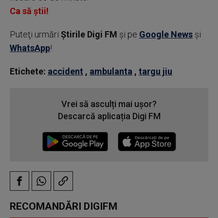
Ca să știi!
Puteţi urmări
Știrile Digi FM
şi pe
Google News
şi
WhatsApp
!
Etichete:
accident
,
ambulanta
,
targu jiu
Vrei să asculți mai ușor?
Descarcă aplicația Digi FM
RECOMANDĂRI DIGIFM