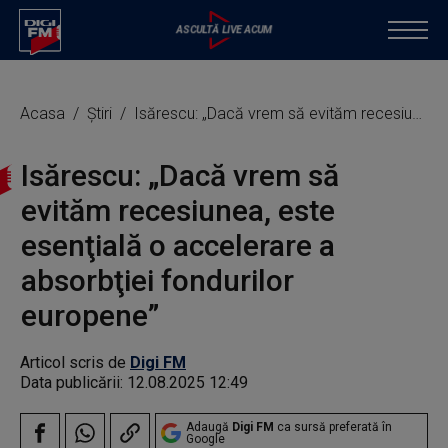
Acasa
Știri
Isărescu: „Dacă vrem să evităm recesiunea, este esenţială o accelerare a absorbţiei fondurilor europene”
Isărescu: „Dacă vrem să
evităm recesiunea, este
esenţială o accelerare a
absorbţiei fondurilor
europene”
Articol scris de
Digi FM
Data publicării:
12.08.2025 12:49
Adaugă
Digi FM
ca sursă preferată în
Google