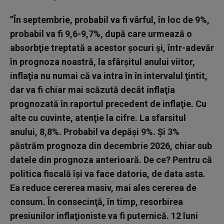
”În septembrie, probabil va fi vârful, în loc de 9%,
probabil va fi 9,6-9,7%, după care urmează o
absorbţie treptată a acestor şocuri şi, într-adevăr
în prognoza noastră, la sfârşitul anului viitor,
inflaţia nu numai că va intra în în intervalul ţintit,
dar va fi chiar mai scăzută decât inflaţia
prognozată în raportul precedent de inflaţie. Cu
alte cu cuvinte, atenţie la cifre. La sfarsitul
anului, 8,8%. Probabil va depăşi 9%. Şi 3%
păstrăm prognoza din decembrie 2026, chiar sub
datele din prognoza anterioară. De ce? Pentru că
politica fiscală îşi va face datoria, de data asta.
Ea reduce cererea masiv, mai ales cererea de
consum. În consecinţă, în timp, resorbirea
presiunilor inflaţioniste va fi puternică. 12 luni