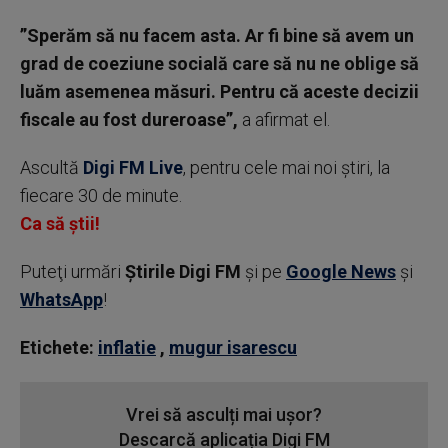
”Sperăm să nu facem asta. Ar fi bine să avem un
grad de coeziune socială care să nu ne oblige să
luăm asemenea măsuri. Pentru că aceste decizii
fiscale au fost dureroase”,
a afirmat el.
Ascultă
Digi FM Live
, pentru cele mai noi știri, la
fiecare 30 de minute.
Ca să știi!
Puteţi urmări
Știrile Digi FM
şi pe
Google News
şi
WhatsApp
!
Etichete:
inflatie
,
mugur isarescu
Vrei să asculți mai ușor?
Descarcă aplicația Digi FM