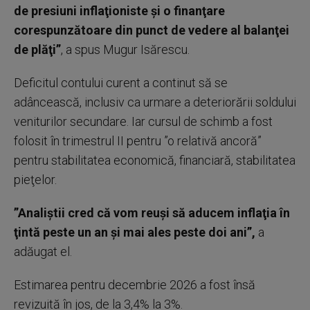
de presiuni inflaţioniste şi o finanţare
corespunzătoare din punct de vedere al balanţei
de plăţi”
, a spus Mugur Isărescu.
Deficitul contului curent a continut să se
adâncească, inclusiv ca urmare a deteriorării soldului
veniturilor secundare. Iar cursul de schimb a fost
folosit în trimestrul II pentru ”o relativă ancoră”
pentru stabilitatea economică, financiară, stabilitatea
pieţelor.
”Analiştii cred că vom reuşi să aducem inflaţia în
ţintă peste un an şi mai ales peste doi ani”,
a
adăugat el.
Estimarea pentru decembrie 2026 a fost însă
revizuită în jos, de la 3,4% la 3%.