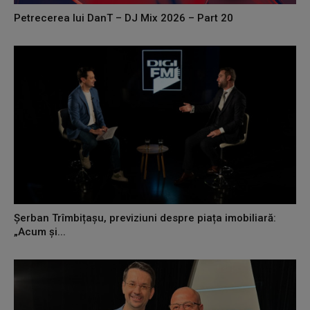
Petrecerea lui DanT – DJ Mix 2026 – Part 20
Șerban Trîmbițașu, previziuni despre piața imobiliară:
„Acum și...