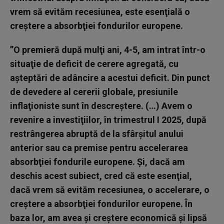
vrem să evităm recesiunea, este esenţială o
creştere a absorbţiei fondurilor europene.
”O premieră după mulţi ani, 4-5, am intrat într-o
situaţie de deficit de cerere agregată, cu
aşteptări de adâncire a acestui deficit. Din punct
de devedere al cererii globale, presiunile
inflaţioniste sunt în descreştere. (…) Avem o
revenire a investiţiilor, în trimestrul I 2025, după
restrângerea abruptă de la sfârşitul anului
anterior sau ca premise pentru accelerarea
absorbţiei fondurile europene. Şi, dacă am
deschis acest subiect, cred că este esenţial,
dacă vrem să evităm recesiunea, o accelerare, o
creştere a absorbţiei fondurilor europene. În
baza lor, am avea şi creştere economică şi lipsă