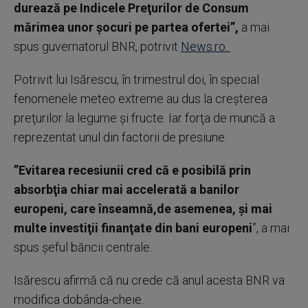
durează pe Indicele Preţurilor de Consum
mărimea unor şocuri pe partea ofertei”,
a mai
spus guvernatorul BNR, potrivit
News.ro.
Potrivit lui Isărescu, în trimestrul doi, în special
fenomenele meteo extreme au dus la creşterea
preţurilor la legume şi fructe. Iar forţa de muncă a
reprezentat unul din factorii de presiune.
”Evitarea recesiunii cred că e posibilă prin
absorbţia chiar mai accelerată a banilor
europeni, care înseamnă,de asemenea, şi mai
multe investiţii finanţate din bani europeni
”, a mai
spus şeful băncii centrale.
Isărescu afirmă că nu crede că anul acesta BNR va
modifica dobânda-cheie.