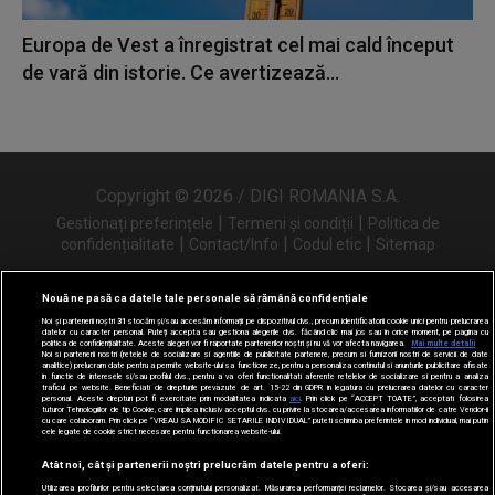
Europa de Vest a înregistrat cel mai cald început
de vară din istorie. Ce avertizează...
Copyright © 2026 / DIGI ROMANIA S.A.
|
|
Gestionați preferințele
Termeni și condiții
Politica de
|
|
|
confidențialitate
Contact/Info
Codul etic
Sitemap
Nouă ne pasă ca datele tale personale să rămână confidențiale
Noi și partenerii noștri
31
stocăm și/sau accesăm informații pe dispozitivul dvs., precum identificatorii cookie unici pentru prelucrarea
Urmărește-ne și pe
datelor cu caracter personal. Puteți accepta sau gestiona alegerile dvs. făcând clic mai jos sau în orice moment, pe pagina cu
politica de confidențialitate. Aceste alegeri vor fi raportate partenerilor noștri și nu vă vor afecta navigarea.
Mai multe detalii
Noi si partenerii nostri (retelele de socializare si agentiile de publicitate partenere, precum si furnizorii nostri de servicii de date
analitice) prelucram date pentru a permite website-ului sa functioneze, pentru a personaliza continutul si anunturile publicitare afisate
in functie de interesele si/sau profilul dvs., pentru a va oferi functionalitati aferente retelelor de socializare si pentru a analiza
traficul pe website. Beneficiati de drepturile prevazute de art. 15-22 din GDPR in legatura cu prelucrarea datelor cu caracter
personal. Aceste drepturi pot fi exercitate prin modalitatea indicata
aici
. Prin click pe “ACCEPT TOATE”, acceptati folosirea
tuturor Tehnologiilor de tip Cookie, care implica inclusiv acceptul dvs. cu privire la stocarea/accesarea informatiilor de catre Vendor-ii
cu care colaboram. Prin click pe “VREAU SA MODIFIC SETARILE INDIVIDUAL” puteti schimba preferintele in mod individual, mai putin
cele legate de cookie strict necesare pentru functionarea website-ului.
Atât noi, cât și partenerii noștri prelucrăm datele pentru a oferi:
Utilizarea profilurilor pentru selectarea conținutului personalizat. Măsurarea performanței reclamelor. Stocarea și/sau accesarea