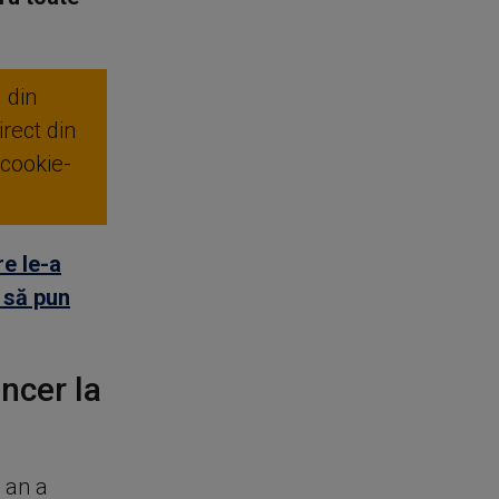
 din
rect din
 cookie-
re le-a
 să pun
ncer la
 an a