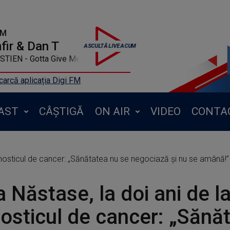
FM
ir & Dan T
TIEN - Gotta Give Me
arcă aplicația Digi FM
AST
CÂȘTIGĂ
ON AIR
VIDEO
CONTA
agnosticul de cancer: „Sănătatea nu se negociază și nu se amână!
a Năstase, la doi ani de l
osticul de cancer: „Sănă