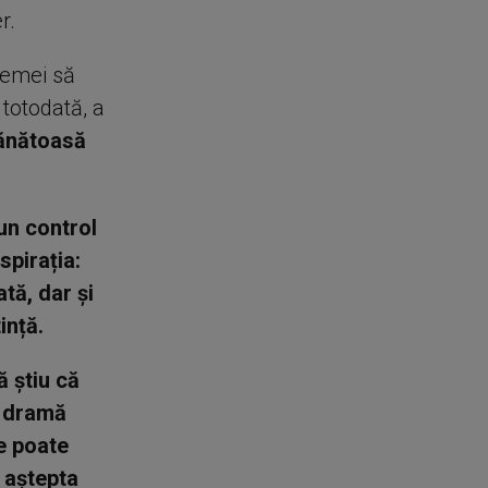
er.
femei să
 totodată, a
sănătoasă
un control
spirația:
tă, dar și
ință.
 știu că
n dramă
e poate
 aștepta