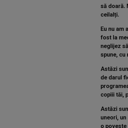
să doară. 
ceilalți.
Eu nu am a
fost la me
neglijez să
spune, cu 
Astăzi sun
de darul fi
programeaz
copiii tăi,
Astăzi sun
uneori, un
o poveste t