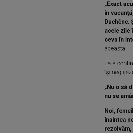
„Exact acu
în vacanță
Duchêne. Ș
acele zile 
ceva în in
aceasta.
Ea a contin
își neglije
„Nu o să d
nu se amâ
Noi, femei
înaintea no
rezolvăm, s