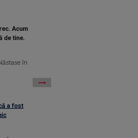
 trec. Acum
ă de tine.
Năstase în
că a fost
nic