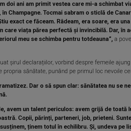
m doi ani am primit vestea care mi-a schimbat vi
, în Champagne. Tocmai sabram o sticlă de Cana
tiu exact ce făceam. Râdeam, era soare, era una 
în care viața părea perfectă și invincibilă. Dar, în a
teriorul meu se schimba pentru totdeauna”,
a pove
uat șirul declarațiilor, vorbind despre femeile ajun
ze propria sănătate, punând pe primul loc nevoile cel
ramatizez. Dar o să spun clar: sănătatea nu se ne
nă.
le, avem un talent periculos: avem grijă de toată
astră. Copii, părinți, parteneri, job, prieteni. Sun
usținem, ținem totul în echilibru. Și, undeva pe li