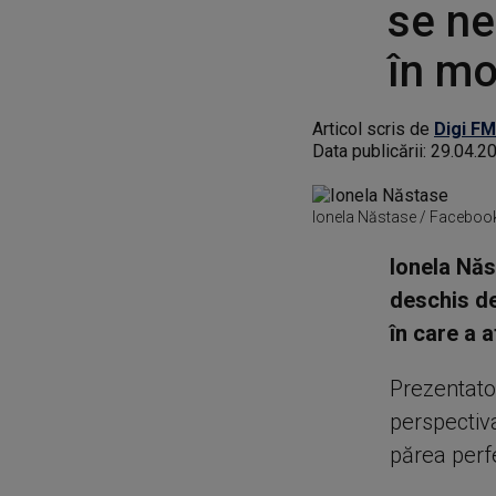
se ne
în mo
Articol scris de
Digi FM
Data publicării:
29.04.2
Ionela Năstase / Faceboo
Ionela Năs
deschis de
în care a 
Prezentat
perspectiva
părea perf