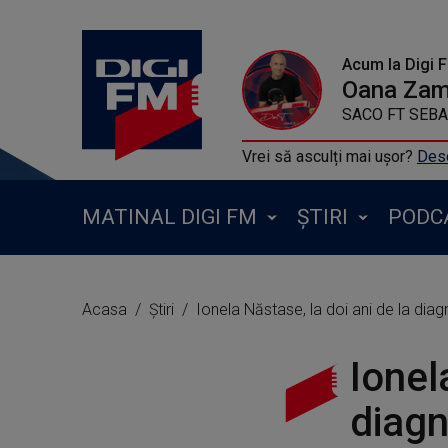
Acum la Digi 
Oana Zamf
SACO FT SEBAS
Vrei să asculți mai ușor?
Desc
MATINAL DIGI FM
ȘTIRI
PODC
Acasa
Știri
Ionela Năstase, la doi ani de la di
Ionel
diagn