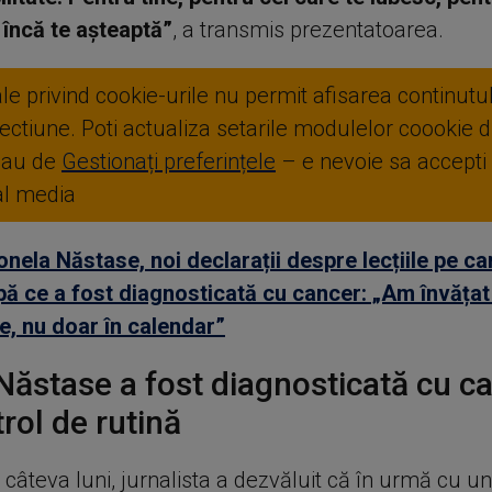
 încă te așteaptă”
, a transmis prezentatoarea.
ale privind cookie-urile nu permit afisarea continutul
ctiune. Poti actualiza setarile modulelor coookie di
sau de
Gestionați preferințele
– e nevoie sa accepti
ial media
onela Năstase, noi declarații despre lecțiile pe ca
pă ce a fost diagnosticată cu cancer: „Am învățat
e, nu doar în calendar”
Năstase a fost diagnosticată cu ca
rol de rutină
câteva luni, jurnalista a dezvăluit că în urmă cu un