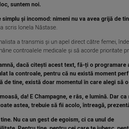
loc, suntem noi.
 simplu și incomod: nimeni nu va avea grijă de ti
, a scris Ionela Năstase.
urnalista a transmis și un apel direct către femei, î
âne controalele medicale și să acorde prioritate pr
mnă, dacă citești acest text, fă-ți o programare
lat la controale, pentru că nu există moment perf
jă de tine, există doar momentul în care alegi să o 
umoasă, da! E Champagne, e râs, e lumină. Dar ca 
oate astea, trebuie să fii acolo, întreagă, prezentă
e tine. Nu ca un gest de egoism, ci ca unul de
litate. Pentru tine, pentru cei care te iubesc, pen