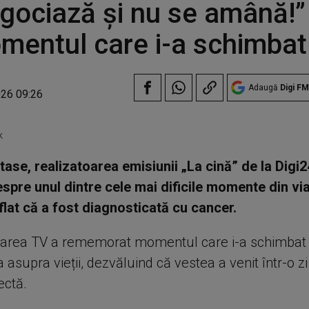
gociază și nu se amână!”
mentul care i-a schimbat
Adaugă
Digi FM
026 09:26
k
tase, realizatoarea emisiunii „La cină” de la Digi2
spre unul dintre cele mai dificile momente din via
aflat că a fost diagnosticată cu cancer.
oarea TV a rememorat momentul care i-a schimbat
 asupra vieții, dezvăluind că vestea a venit într-o z
ectă.