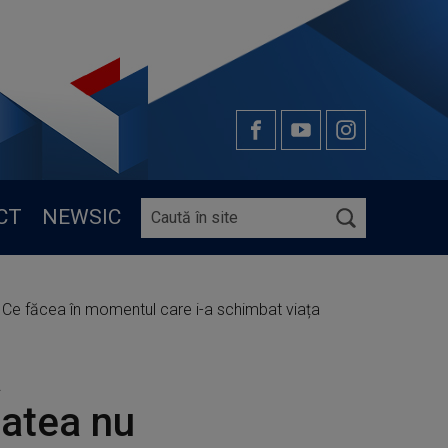
CT
NEWSIC
” Ce făcea în momentul care i-a schimbat viața
a
tatea nu