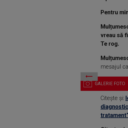
Pentru min
Mulțumesc c
vreau să fi
Te rog.
Mulțumesc 
mesajul ca
Ionela Năstase / Foto: F
Citește și:
I
diagnostic
tratament