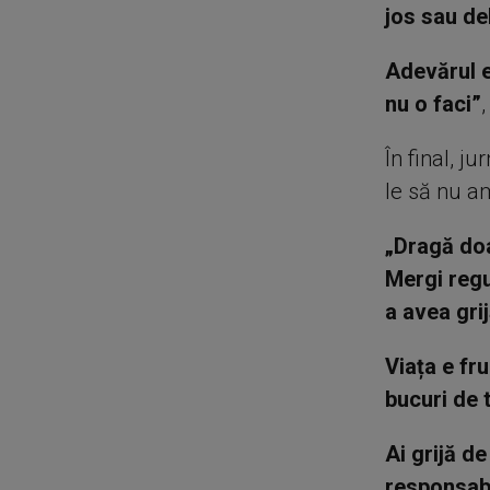
jos sau de
Adevărul e
nu o faci”
În final, j
le să nu am
„Dragă doa
Mergi regu
a avea gri
Viața e fr
bucuri de t
Ai grijă d
responsabi