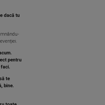
ne dacă tu
ndemnându-
evenției.
 acum.
ect pentru
faci.
să te
, bine.
tru toate