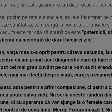
 mai neagră veste și, anume, un diagnostic de canc
saj postat pe rețelele sociale, ea le-a îndemnat pe 
ijeze sănătatea, să meargă la controalele anuale și,
că acum este fericită să spună că este
"puternică, 
tientă ca niciodată de darul fiecărei zile".
n, viața mea s-a oprit pentru câteva secunde, la 
pentru că am primit acel diagnostic care îți taie re
fost cel mai greu cuvânt pe care l-am auzit vreoda
elei mai mari lecții despre viață, curaj și recunoșt
șesc asta pentru a primi compasiune, ci pentru că
ea poate salva vieți. Nu scriu aceste rânduri di
iune, ci cu speranța că vor ajunge la o femeie car
 control de ceva timp. Mergi. Programează-l. Nu