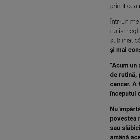
primit cea
Într-un me
nu își negl
subliniat 
și mai conș
"Acum un a
de rutină, 
cancer. A 
începutul c
Nu împărtă
povestea m
sau slăbic
amână acel