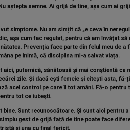
Nu aștepta semne. Ai grijă de tine, așa cum ai grijă
vut simptome. Nu am simțit că „e ceva în neregu
dic, așa cum fac regulat, pentru că am învățat să
nătatea. Prevenția face parte din felul meu de a fi
mâna pe inimă, că disciplina mi-a salvat viața.
t aici, puternică, sănătoasă și mai conștientă ca 
ecărei zile. Și dacă ești femeie și citești asta, fă-ț
ă acel control pe care îl tot amâni. Fă-o pentru t
 pentru tot ce iubești.
t bine. Sunt recunoscătoare. Și sunt aici pentru 
 simplu gest de grijă față de tine poate face difer
ristă și una cu final fericit.