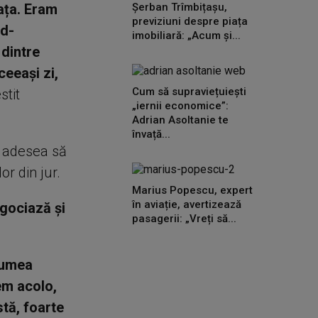
ața. Eram
Șerban Trîmbițașu,
previziuni despre piața
rd-
imobiliară: „Acum și...
dintre
ceeași zi,
Cum să supraviețuiești
stit
„iernii economice”:
Adrian Asoltanie te
învață...
g adesea să
or din jur.
Marius Popescu, expert
în aviație, avertizează
gociază și
pasagerii: „Vreți să...
 lumea
tem acolo,
stă, foarte