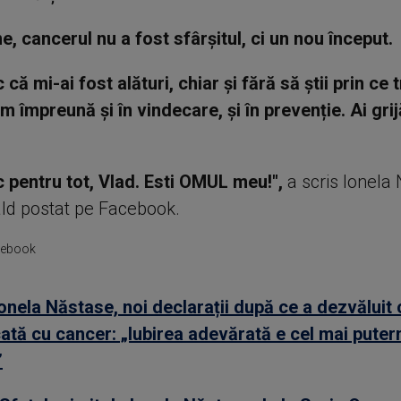
e, cancerul nu a fost sfârșitul, ci un nou început.
ă mi-ai fost alături, chiar și fără să știi prin ce
m împreună și în vindecare, și în prevenție. Ai grij
pentru tot, Vlad. Esti OMUL meu!",
a scris Ionela 
ld postat pe Facebook.
acebook
onela Năstase, noi declarații după ce a dezvăluit 
ată cu cancer: „Iubirea adevărată e cel mai puter
”