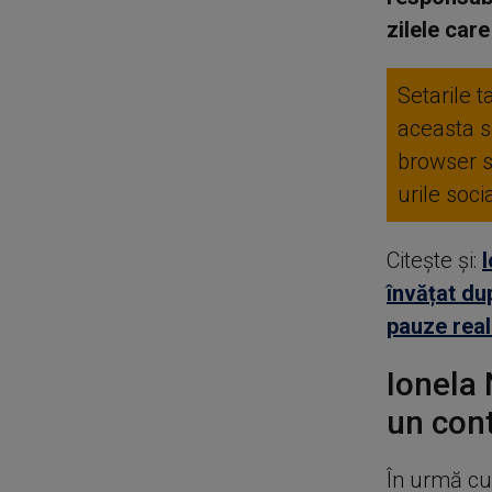
zilele care
Setarile t
aceasta se
browser 
urile soc
Citește și:
I
învățat du
pauze real
Ionela 
un cont
În urmă cu 