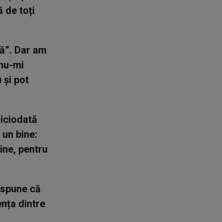
 de toți
lă”. Dar am
 nu-mi
 și pot
niciodată
i un bine:
ine, pentru
a spune că
ența dintre