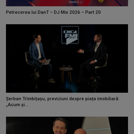
Petrecerea lui DanT – DJ Mix 2026 – Part 20
Șerban Trîmbițașu, previziuni despre piața imobiliară:
„Acum și...