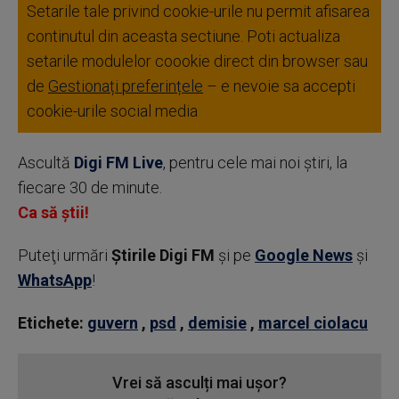
Setarile tale privind cookie-urile nu permit afisarea
continutul din aceasta sectiune. Poti actualiza
setarile modulelor coookie direct din browser sau
de
Gestionați preferințele
– e nevoie sa accepti
cookie-urile social media
Ascultă
Digi FM Live
, pentru cele mai noi știri, la
fiecare 30 de minute.
Ca să știi!
Puteţi urmări
Știrile Digi FM
şi pe
Google News
şi
WhatsApp
!
Etichete:
guvern
,
psd
,
demisie
,
marcel ciolacu
Vrei să asculți mai ușor?