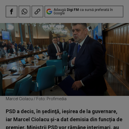
Adaugă
Digi FM
ca sursă preferată în
Google
Marcel Ciolacu / Foto: Profimedia
PSD a decis, în şedinţă, ieşirea de la guvernare,
iar Marcel Ciolacu și-a dat demisia din funcția de
premier. Miniştrii PSD vor rămâne interimari, au