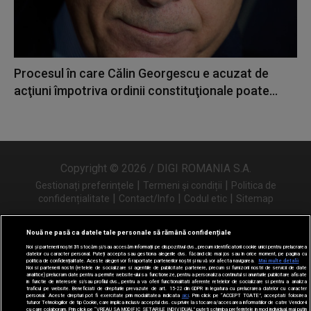
Procesul în care Călin Georgescu e acuzat de
acţiuni împotriva ordinii constituţionale poate...
Copyright © 2026 / DIGI ROMANIA S.A.
|
|
Gestionați preferințele
Termeni și condiții
Politica de
|
|
|
confidențialitate
Contact/Info
Codul etic
Sitemap
Nouă ne pasă ca datele tale personale să rămână confidențiale
Noi și partenerii noștri
31
stocăm și/sau accesăm informații pe dispozitivul dvs., precum identificatorii cookie unici pentru prelucrarea
Urmărește-ne și pe
datelor cu caracter personal. Puteți accepta sau gestiona alegerile dvs. făcând clic mai jos sau în orice moment, pe pagina cu
politica de confidențialitate. Aceste alegeri vor fi raportate partenerilor noștri și nu vă vor afecta navigarea.
Mai multe detalii
Noi si partenerii nostri (retelele de socializare si agentiile de publicitate partenere, precum si furnizorii nostri de servicii de date
analitice) prelucram date pentru a permite website-ului sa functioneze, pentru a personaliza continutul si anunturile publicitare afisate
in functie de interesele si/sau profilul dvs., pentru a va oferi functionalitati aferente retelelor de socializare si pentru a analiza
traficul pe website. Beneficiati de drepturile prevazute de art. 15-22 din GDPR in legatura cu prelucrarea datelor cu caracter
personal. Aceste drepturi pot fi exercitate prin modalitatea indicata
aici
. Prin click pe “ACCEPT TOATE”, acceptati folosirea
tuturor Tehnologiilor de tip Cookie, care implica inclusiv acceptul dvs. cu privire la stocarea/accesarea informatiilor de catre Vendor-ii
cu care colaboram. Prin click pe “VREAU SA MODIFIC SETARILE INDIVIDUAL” puteti schimba preferintele in mod individual, mai putin