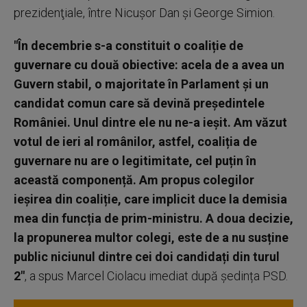
prezidenţiale, între Nicuşor Dan şi George Simion.
"În decembrie s-a constituit o coaliție de
guvernare cu două obiective: acela de a avea un
Guvern stabil, o majoritate în Parlament și un
candidat comun care să devină președintele
României. Unul dintre ele nu ne-a ieșit. Am văzut
votul de ieri al românilor, astfel, coaliția de
guvernare nu are o legitimitate, cel puțin în
această componență. Am propus colegilor
ieșirea din coaliție, care implicit duce la demisia
mea din funcția de prim-ministru. A doua decizie,
la propunerea multor colegi, este de a nu susține
public niciunul dintre cei doi candidați din turul
2"
, a spus Marcel Ciolacu imediat după ședința PSD.