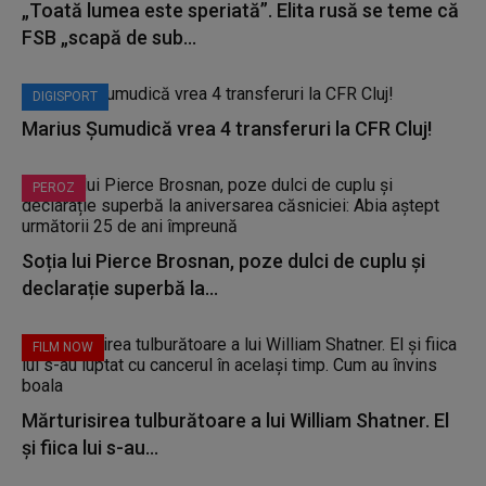
„Toată lumea este speriată”. Elita rusă se teme că
FSB „scapă de sub...
DIGISPORT
Marius Șumudică vrea 4 transferuri la CFR Cluj!
PEROZ
Soția lui Pierce Brosnan, poze dulci de cuplu și
declarație superbă la...
FILM NOW
Mărturisirea tulburătoare a lui William Shatner. El
și fiica lui s-au...