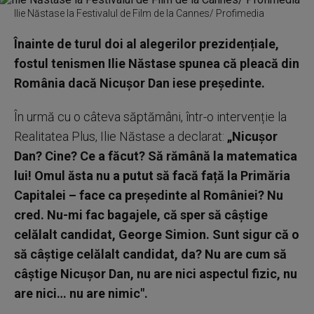
Ilie Năstase la Festivalul de Film de la Cannes/ Profimedia
Înainte de turul doi al alegerilor prezidențiale,
fostul tenismen Ilie Năstase spunea că pleacă din
România dacă Nicușor Dan iese președinte.
În urmă cu o câteva săptămâni, într-o intervenție la
Realitatea Plus, Ilie Năstase a declarat:
„Nicușor
Dan? Cine? Ce a făcut? Să rămână la matematica
lui! Omul ăsta nu a putut să facă față la Primăria
Capitalei – face ca președinte al României? Nu
cred. Nu-mi fac bagajele, că sper să câștige
celălalt candidat, George Simion. Sunt sigur că o
să câștige celălalt candidat, da? Nu are cum să
câștige Nicușor Dan, nu are nici aspectul fizic, nu
are nici… nu are nimic".