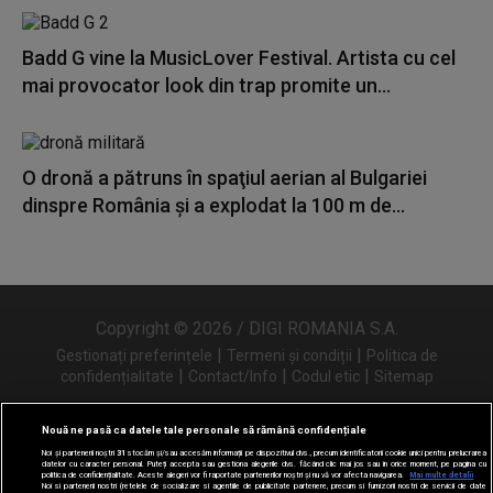
Badd G vine la MusicLover Festival. Artista cu cel
mai provocator look din trap promite un...
O dronă a pătruns în spaţiul aerian al Bulgariei
dinspre România și a explodat la 100 m de...
Copyright © 2026 / DIGI ROMANIA S.A.
|
|
Gestionați preferințele
Termeni și condiții
Politica de
|
|
|
confidențialitate
Contact/Info
Codul etic
Sitemap
Nouă ne pasă ca datele tale personale să rămână confidențiale
Noi și partenerii noștri
31
stocăm și/sau accesăm informații pe dispozitivul dvs., precum identificatorii cookie unici pentru prelucrarea
Urmărește-ne și pe
datelor cu caracter personal. Puteți accepta sau gestiona alegerile dvs. făcând clic mai jos sau în orice moment, pe pagina cu
politica de confidențialitate. Aceste alegeri vor fi raportate partenerilor noștri și nu vă vor afecta navigarea.
Mai multe detalii
Noi si partenerii nostri (retelele de socializare si agentiile de publicitate partenere, precum si furnizorii nostri de servicii de date