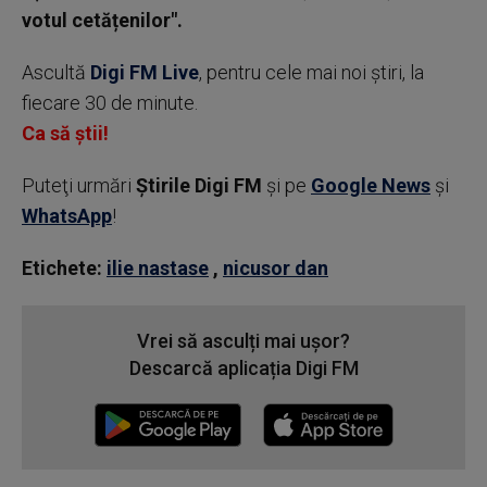
votul cetățenilor".
Ascultă
Digi FM Live
, pentru cele mai noi știri, la
fiecare 30 de minute.
Ca să știi!
Puteţi urmări
Știrile Digi FM
şi pe
Google News
şi
WhatsApp
!
Etichete:
ilie nastase
,
nicusor dan
Vrei să asculți mai ușor?
Descarcă aplicația Digi FM