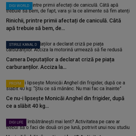
DIGI WORLD
Rinichii, printre primii afectați de caniculă. Câtă
apă trebuie să bem, de...
STIRILE KANAL D
Camera Deputaților a declarat criză pe piața
carburanților. Acciza la...
PROFM
Ce nu-i lipsește Monicăi Anghel din frigider, după
ce a slăbit 40 kg...
DIGI LIFE