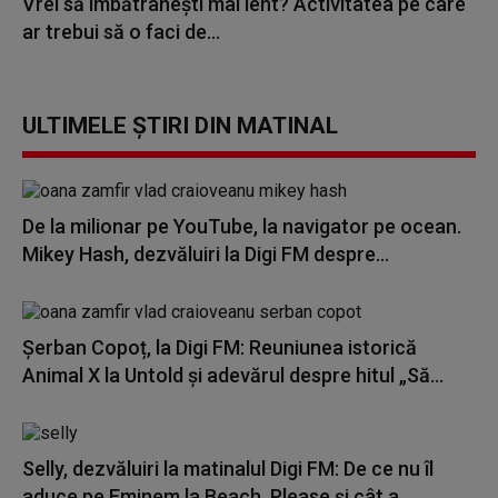
Vrei să îmbătrânești mai lent? Activitatea pe care
ar trebui să o faci de...
ULTIMELE ȘTIRI DIN MATINAL
De la milionar pe YouTube, la navigator pe ocean.
Mikey Hash, dezvăluiri la Digi FM despre...
Șerban Copoț, la Digi FM: Reuniunea istorică
Animal X la Untold și adevărul despre hitul „Să...
Selly, dezvăluiri la matinalul Digi FM: De ce nu îl
aduce pe Eminem la Beach, Please și cât a...