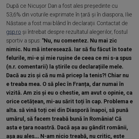
După ce Nicușor Dan a fost ales președinte cu
53,6% din voturile exprimate în țară și în diaspora, Ilie
Năstase a fost mai blând în declarații. Contactat de
gsp.ro
și întrebat despre rezultatul alegerilor, fostul
sportiv a spus:
"Nu, nu comentez. Nu mai zic
nimic. Nu mă interesează. Iar să fiu făcut în toate
felurile, mi-e și mie rușine de ceea ce mi s-a spus
(n.r. comentarii) la știrile cu declarațiile mele.
Dacă au zis și că nu mă pricep la tenis?! Chiar nu
e treaba mea. O să plec în Franța, dar numai în
vizită. Am zis și eu o chestie, am avut o opinie, ca
orice cetățean, mi-au sărit toți în cap. Problema e
alta. să vină toți cei din Diasporă înapoi, să pună
umărul, să facem treabă bună în România! Că
asta e țara noastră. Dacă așa au gândit românii,
așa au ales... N-am nicio treabă, nu critic, este