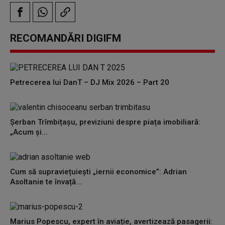
RECOMANDĂRI DIGIFM
Petrecerea lui DanT – DJ Mix 2026 – Part 20
Șerban Trîmbițașu, previziuni despre piața imobiliară:
„Acum și...
Cum să supraviețuiești „iernii economice”: Adrian
Asoltanie te învață...
Marius Popescu, expert în aviație, avertizează pasagerii: