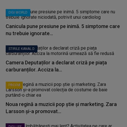
DIGI WORLD
Canicula pune presiune pe inimă. 5 simptome care
nu trebuie ignorate...
STIRILE KANAL D
Camera Deputaților a declarat criză pe piața
carburanților. Acciza la...
PROFM
Noua regină a muzicii pop știe și marketing. Zara
Larsson și-a promovat...
DIGI LIFE