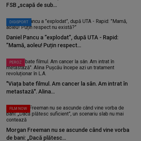
FSB „scapă de sub...
DIGISPORT
Daniel Pancu a ”explodat”, după UTA - Rapid:
”Mamă, aoleu! Puțin respect...
PEROZ
"Viața bate filmul. Am cancer la sân. Am intrat în
metastază". Alina...
FILM NOW
Morgan Freeman nu se ascunde când vine vorba
de bani: „Dacă plătesc...