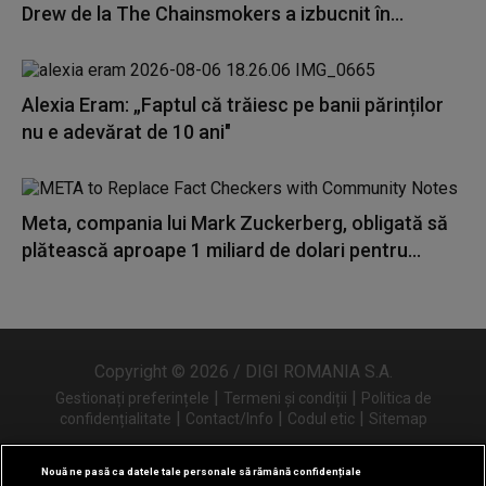
Drew de la The Chainsmokers a izbucnit în...
Alexia Eram: „Faptul că trăiesc pe banii părinților
nu e adevărat de 10 ani"
Meta, compania lui Mark Zuckerberg, obligată să
plătească aproape 1 miliard de dolari pentru...
Copyright © 2026 / DIGI ROMANIA S.A.
|
|
Gestionați preferințele
Termeni și condiții
Politica de
|
|
|
confidențialitate
Contact/Info
Codul etic
Sitemap
Nouă ne pasă ca datele tale personale să rămână confidențiale