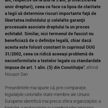
unor drepturi), ceea ce face ca lipsa de claritate
a legii să determine riscuri importante faţă de
libertatea individului şi celelalte garanţii
procesuale asociate dreptului la un proces
echitabil. Similar, nici termenul de fascist nu
beneficiază de o definiţie legală, chiar dacă
acesta este folosit constant în cuprinsul OUG
31/2002, ceea ce ridică aceeaşi problemă de
neconformitate a textelor legale cu standardele
impuse de art. 1 alin. (5) din Constituţie"
, afirmă
Nicuşor Dan.
Preşedintele mai spune că, prin comparaţie,
legislaţiile celorlalte state membre ale Uniunii
Europene identifică mai precis sfera organizaţiilor, a
faptelor, a materialelor şi a simbolurilor interzise.