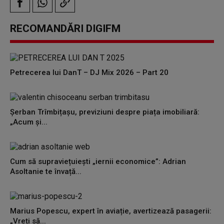
RECOMANDĂRI DIGIFM
Petrecerea lui DanT – DJ Mix 2026 – Part 20
Șerban Trîmbițașu, previziuni despre piața imobiliară:
„Acum și...
Cum să supraviețuiești „iernii economice”: Adrian
Asoltanie te învață...
Marius Popescu, expert în aviație, avertizează pasagerii:
„Vreți să...