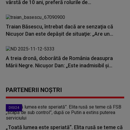
vârstă de 10 ani, preferă rolurile de...
Traian Băsescu, întrebat dacă are senzaţia că
Nicuşor Dan este depăşit de situaţie: „Are un...
A treia dronă, doborâtă de România deasupra
Mării Negre. Nicuşor Dan: „Este inadmisibil şi...
PARTENERII NOȘTRI
DIGI24
„Toată lumea este speriată”. Elita rusă se teme că