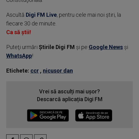
Ascultă
Digi FM Live
, pentru cele mai noi știri, la
fiecare 30 de minute.
Ca să știi!
Puteţi urmări
Știrile Digi FM
şi pe
Google News
şi
WhatsApp
!
Etichete:
ccr
,
nicusor dan
Vrei să asculți mai ușor?
Descarcă aplicația Digi FM