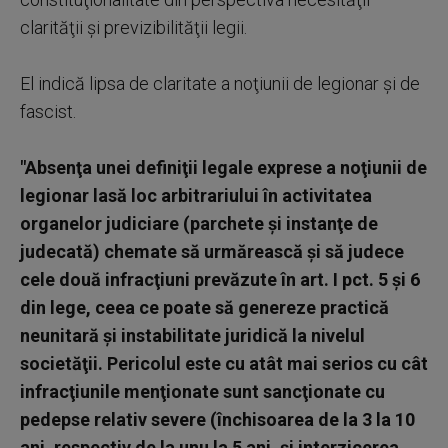
clarităţii şi previzibilităţii legii.
El indică lipsa de claritate a noţiunii de legionar şi de
fascist.
"Absenţa unei definiţii legale exprese a noţiunii de
legionar lasă loc arbitrariului în activitatea
organelor judiciare (parchete şi instanţe de
judecată) chemate să urmărească şi să judece
cele două infracţiuni prevăzute în art. I pct. 5 şi 6
din lege, ceea ce poate să genereze practică
neunitară şi instabilitate juridică la nivelul
societăţii. Pericolul este cu atât mai serios cu cât
infracţiunile menţionate sunt sancţionate cu
pedepse relativ severe (închisoarea de la 3 la 10
ani, respectiv de la unu la 5 ani, şi interzicerea