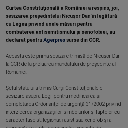
Curtea Constituţională a României a respins, joi,
sesizarea preşedintelui Nicuşor Dan în legătură
cu Legea privind unele măsuri pentru
combaterea antisemitismului şi xenofobiei, au
declarat pentru
Agerpres
surse din CCR.
Aceasta este prima sesizare trimisă de Nicuşor Dan
la CCR de la preluarea mandatului de preşedinte al
României.
Şeful statului a trimis Curţii Constituţionale o
sesizare asupra Legii pentru modificarea şi
completarea Ordonanţei de urgenţă 31/2002 privind
interzicerea organizaţiilor, simbolurilor şi faptelor cu
caracter fascist, legionar, rasist sau xenofob şi a
promovării cultului persoanelor vinovate de