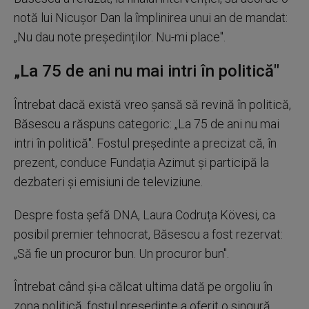
notă lui Nicușor Dan la împlinirea unui an de mandat:
„Nu dau note președinților. Nu-mi place".
„La 75 de ani nu mai intri în politică"
Întrebat dacă există vreo șansă să revină în politică,
Băsescu a răspuns categoric: „La 75 de ani nu mai
intri în politică". Fostul președinte a precizat că, în
prezent, conduce Fundația Azimut și participă la
dezbateri și emisiuni de televiziune.
Despre fosta șefă DNA, Laura Codruța Kövesi, ca
posibil premier tehnocrat, Băsescu a fost rezervat:
„Să fie un procuror bun. Un procuror bun".
Întrebat când și-a călcat ultima dată pe orgoliu în
zona politică, fostul președinte a oferit o singură