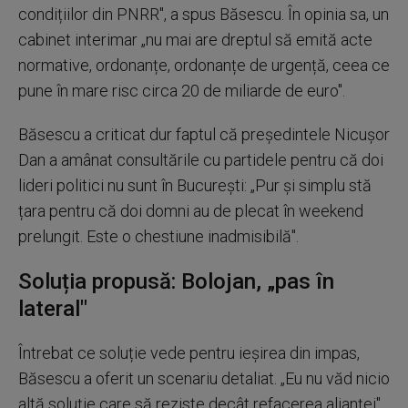
condițiilor din PNRR", a spus Băsescu. În opinia sa, un
cabinet interimar „nu mai are dreptul să emită acte
normative, ordonanțe, ordonanțe de urgență, ceea ce
pune în mare risc circa 20 de miliarde de euro".
Băsescu a criticat dur faptul că președintele Nicușor
Dan a amânat consultările cu partidele pentru că doi
lideri politici nu sunt în București: „Pur și simplu stă
țara pentru că doi domni au de plecat în weekend
prelungit. Este o chestiune inadmisibilă".
Soluția propusă: Bolojan, „pas în
lateral"
Întrebat ce soluție vede pentru ieșirea din impas,
Băsescu a oferit un scenariu detaliat. „Eu nu văd nicio
altă soluție care să reziste decât refacerea alianței",