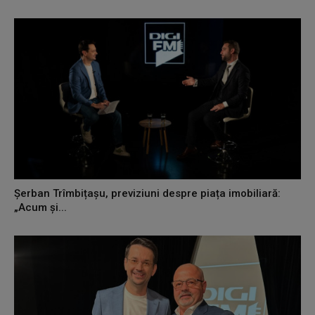
Șerban Trîmbițașu, previziuni despre piața imobiliară:
„Acum și...