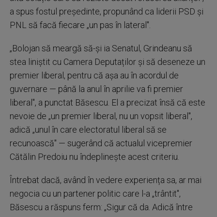
a spus fostul președinte, propunând ca liderii PSD și
PNL să facă fiecare „un pas în lateral".
„Bolojan să meargă să-și ia Senatul, Grindeanu să
stea liniștit cu Camera Deputaților și să deseneze un
premier liberal, pentru că așa au în acordul de
guvernare — până la anul în aprilie va fi premier
liberal", a punctat Băsescu. El a precizat însă că este
nevoie de „un premier liberal, nu un vopsit liberal",
adică „unul în care electoratul liberal să se
recunoască" — sugerând că actualul vicepremier
Cătălin Predoiu nu îndeplinește acest criteriu.
Întrebat dacă, având în vedere experiența sa, ar mai
negocia cu un partener politic care l-a „trântit",
Băsescu a răspuns ferm: „Sigur că da. Adică între