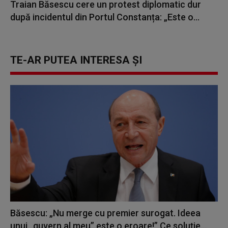
Traian Băsescu cere un protest diplomatic dur
după incidentul din Portul Constanța: „Este o...
TE-AR PUTEA INTERESA ȘI
Băsescu: „Nu merge cu premier surogat. Ideea
unui „guvern al meu” este o eroare!” Ce soluție...