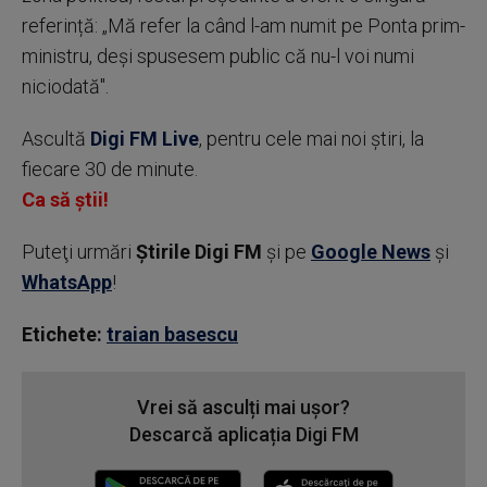
referință: „Mă refer la când l-am numit pe Ponta prim-
ministru, deși spusesem public că nu-l voi numi
niciodată".
Ascultă
Digi FM Live
, pentru cele mai noi știri, la
fiecare 30 de minute.
Ca să știi!
Puteţi urmări
Știrile Digi FM
şi pe
Google News
şi
WhatsApp
!
Etichete:
traian basescu
Vrei să asculți mai ușor?
Descarcă aplicația Digi FM