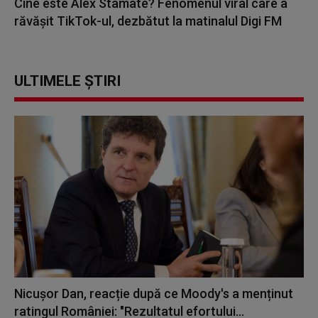
Cine este Alex Stamate? Fenomenul viral care a
răvășit TikTok-ul, dezbătut la matinalul Digi FM
ULTIMELE ȘTIRI
Nicușor Dan, reacție după ce Moody's a menținut
ratingul României: "Rezultatul efortului...