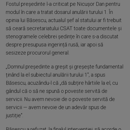
Fostul președinte l-a criticat pe Nicușor Dan pentru
modul în care a tratat dosarul anulării turului 1. În
opinia lui Băsescu, actualul șef al statului ar fi trebuit
să ceară secretariatului CSAT toate documentele și
stenogramele celebrei ședințe în care s-a discutat
despre presupusa ingerință rusă, iar apoi să
sesizeze procurorul general.
„Domnul președinte a greșit și greșește fundamental
ținând la el subiectul anulării turului 1", a spus
Băsescu, acuzându-l că „dă subțire hârtiile la el, cu
gândul că o să ne spună o poveste servită de
servicii. Nu avem nevoie de o poveste servită de
servicii — avem nevoie de un adevăr spus de
justiție".
Băsescu a refuzat, la finalul intervenției, să acorde o