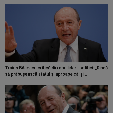
Traian Băsescu critică din nou liderii politici: „Riscă
să prăbușească statul și aproape că-și...