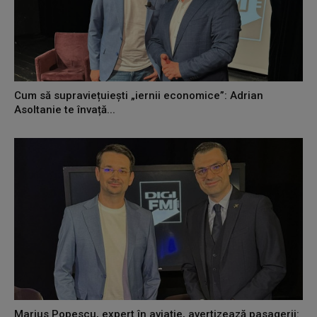
Cum să supraviețuiești „iernii economice”: Adrian
Asoltanie te învață...
Marius Popescu, expert în aviație, avertizează pasagerii: