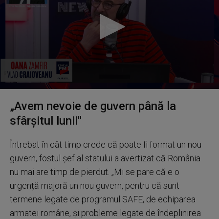
0
seconds
„Avem nevoie de guvern până la
of
0
sfârșitul lunii"
seconds
Întrebat în cât timp crede că poate fi format un nou
guvern, fostul șef al statului a avertizat că România
nu mai are timp de pierdut. „Mi se pare că e o
urgență majoră un nou guvern, pentru că sunt
termene legate de programul SAFE, de echiparea
armatei române, și probleme legate de îndeplinirea