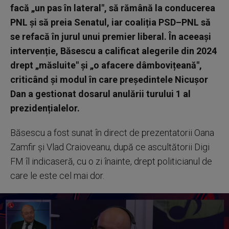
facă „un pas în lateral", să rămână la conducerea
PNL și să preia Senatul, iar coaliția PSD–PNL să
se refacă în jurul unui premier liberal. În aceeași
intervenție, Băsescu a calificat alegerile din 2024
drept „măsluite" și „o afacere dâmbovițeană",
criticând și modul în care președintele Nicușor
Dan a gestionat dosarul anulării turului 1 al
prezidențialelor.
Băsescu a fost sunat în direct de prezentatorii Oana
Zamfir și Vlad Craioveanu, după ce ascultătorii Digi
FM îl indicaseră, cu o zi înainte, drept politicianul de
care le este cel mai dor.