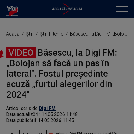
Acasa
Știri
Știri Interne
Băsescu, la Digi FM: „Bolojan să facă un pas în lateral". Fostul președinte acuză „furtul alegerilor din 2024"
VIDEO
Băsescu, la Digi FM:
„Bolojan să facă un pas în
lateral". Fostul președinte
acuză „furtul alegerilor din
2024"
Articol scris de
Digi FM
Data actualizării:
14.05.2026 11:48
Data publicării:
14.05.2026 11:45
Adaugă
Digi FM
ca sursă preferată în