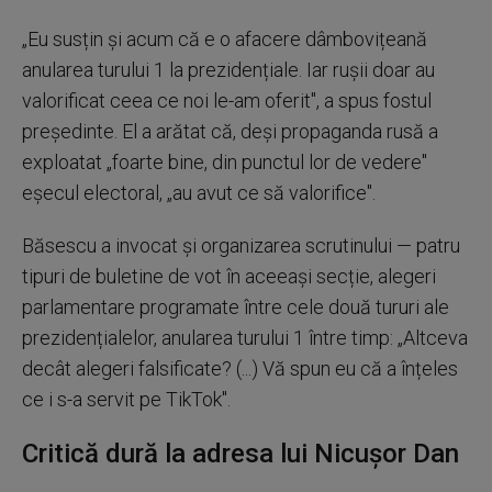
„Eu susțin și acum că e o afacere dâmbovițeană
anularea turului 1 la prezidențiale. Iar rușii doar au
valorificat ceea ce noi le-am oferit", a spus fostul
președinte. El a arătat că, deși propaganda rusă a
exploatat „foarte bine, din punctul lor de vedere"
eșecul electoral, „au avut ce să valorifice".
Băsescu a invocat și organizarea scrutinului — patru
tipuri de buletine de vot în aceeași secție, alegeri
parlamentare programate între cele două tururi ale
prezidențialelor, anularea turului 1 între timp: „Altceva
decât alegeri falsificate? (...) Vă spun eu că a înțeles
ce i s-a servit pe TikTok".
Critică dură la adresa lui Nicușor Dan