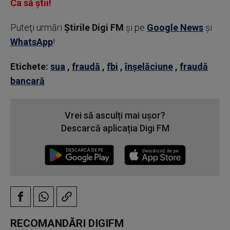
Ca să știi!
Puteţi urmări
Știrile Digi FM
şi pe
Google News
şi
WhatsApp
!
Etichete:
sua
,
fraudă
,
fbi
,
înșelăciune
,
fraudă
bancară
Vrei să asculți mai ușor?
Descarcă aplicația Digi FM
RECOMANDĂRI DIGIFM