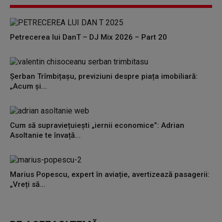
Petrecerea lui DanT – DJ Mix 2026 – Part 20
Șerban Trîmbițașu, previziuni despre piața imobiliară:
„Acum și...
Cum să supraviețuiești „iernii economice”: Adrian
Asoltanie te învață...
Marius Popescu, expert în aviație, avertizează pasagerii:
„Vreți să...