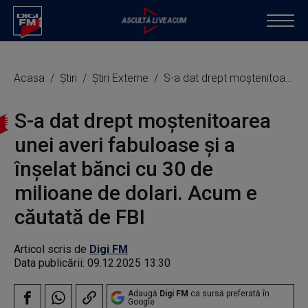
Acasa
Știri
Știri Externe
S-a dat drept moștenitoarea unei averi fabuloase și a înșelat bănci cu 30 de milioane de dolari. Acum e căutată de FBI
S-a dat drept moștenitoarea
unei averi fabuloase și a
înșelat bănci cu 30 de
milioane de dolari. Acum e
căutată de FBI
Articol scris de
Digi FM
Data publicării:
09.12.2025 13:30
Adaugă
Digi FM
ca sursă preferată în
Google