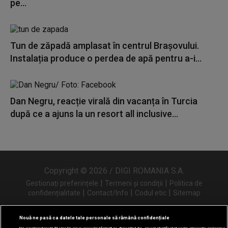
pe...
Tun de zăpadă amplasat în centrul Brașovului.
Instalația produce o perdea de apă pentru a-i...
Dan Negru, reacție virală din vacanța în Turcia
după ce a ajuns la un resort all inclusive...
Copyright © 2026 / DIGI ROMANIA S.A.
|
|
Gestionați preferințele
Termeni și condiții
Politica de
|
|
|
confidențialitate
Contact/Info
Codul etic
Sitemap
Nouă ne pasă ca datele tale personale să rămână confidențiale