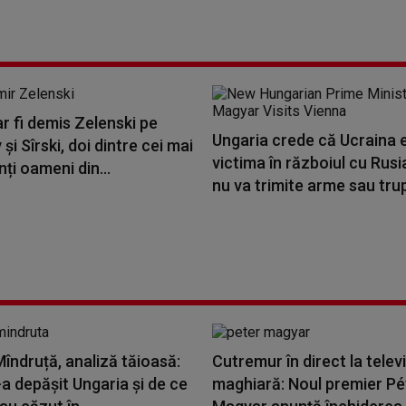
ar fi demis Zelenski pe
Ungaria crede că Ucraina 
şi Sîrski, doi dintre cei mai
victima în războiul cu Rusia
ți oameni din...
nu va trimite arme sau tru
îndruță, analiză tăioasă:
Cutremur în direct la telev
a depășit Ungaria și de ce
maghiară: Noul premier Pé