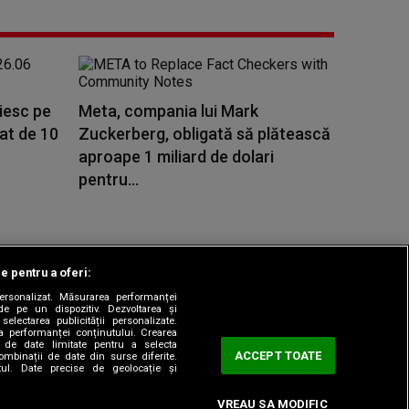
ăiesc pe
Meta, compania lui Mark
rat de 10
Zuckerberg, obligată să plătească
aproape 1 miliard de dolari
pentru...
le pentru a oferi:
 personalizat. Măsurarea performanței
|
odul etic
Sitemap
de pe un dispozitiv. Dezvoltarea și
 selectarea publicității personalizate.
ea performanței conținutului. Crearea
rea de date limitate pentru a selecta
ACCEPT TOATE
combinații de date din surse diferite.
utul. Date precise de geolocație și
VREAU SA MODIFIC