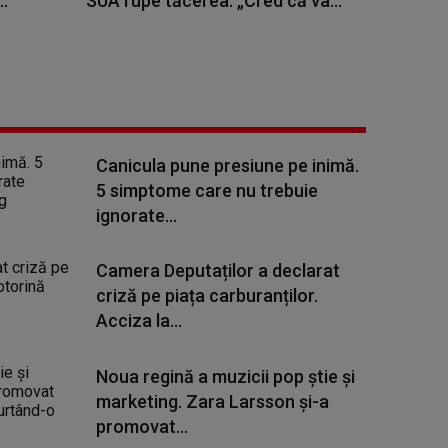
.
SUA rupe tăcerea: „Cred că va...
Canicula pune presiune pe inimă.
5 simptome care nu trebuie
ignorate...
Camera Deputaților a declarat
criză pe piața carburanților.
Acciza la...
Noua regină a muzicii pop știe și
marketing. Zara Larsson și-a
promovat...