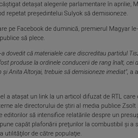
âştigat detaşat alegerile parlamentare în aprilie, 
od repetat preşedintelui Sulyok să demisioneze.
tare pe Facebook de duminică, premierul Magyar le-
i publice să plece.
a dovedit că materialele care discreditau partidul Ti
fost produse la ordinele conducerii de rang înalt, cei 
 şi Anita Altorjai, trebuie să demisioneze imediat",
a a
 el a ataşat un link la un articol difuzat de RTL care
terne ale directorului de ştiri al media publice Zsol
e editorilor să intensifice relatările despre un presu
pune capăt plafonării preţurilor la combustibil şi a 
a utilităţilor de către populaţie.