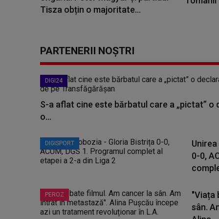
românii 
Tisza obțin o majoritate...
PARTENERII NOȘTRI
DIGI24
S-a aflat cine este bărbatul care a „pictat” o
o...
Unirea 
DIGISPORT
0-0, A
complet
"Viața 
PEROZ
sân. A