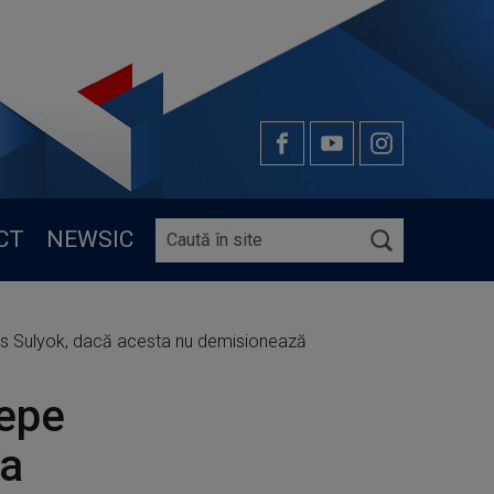
CT
NEWSIC
mas Sulyok, dacă acesta nu demisionează
cepe
 a