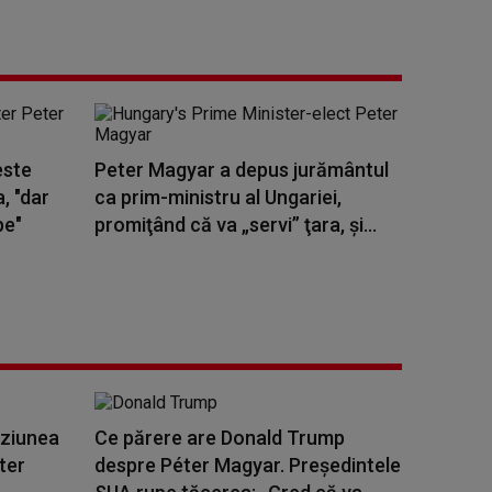
este
Peter Magyar a depus jurământul
, "dar
ca prim-ministru al Ungariei,
pe"
promiţând că va „servi” ţara, şi...
iziunea
Ce părere are Donald Trump
ter
despre Péter Magyar. Președintele