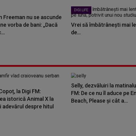
DIGI LIFE
 Freeman nu se ascunde
ine vorba de bani: „Dacă
Vrei să îmbătrânești mai le
...
de...
Selly, dezvăluiri la matinalu
opoț, la Digi FM:
FM: De ce nu îl aduce pe E
a istorică Animal X la
Beach, Please și cât a...
i adevărul despre hitul