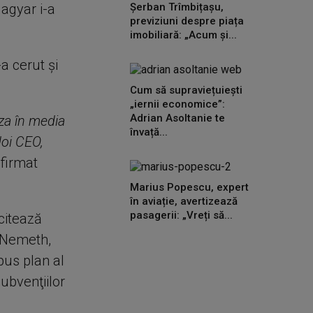
Magyar i-a
Șerban Trîmbițașu,
previziuni despre piața
imobiliară: „Acum și...
a cerut şi
Cum să supraviețuiești
„iernii economice”:
Adrian Asoltanie te
sza în media
învață...
doi CEO,
firmat
Marius Popescu, expert
în aviație, avertizează
pasagerii: „Vreți să...
 citează
t Nemeth,
pus plan al
subvenţiilor