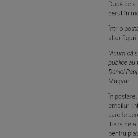
După ce a c
cerut în m
Într-o pos
altor figur
"Acum că s-
publice au 
Daniel Papp
Magyar.
În postare,
emailuri in
care le cer
Tisza de a 
pentru plat