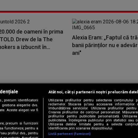
20.000 de oameni în prima
Alexia Eram: „Faptul că tr
NTOLD. Drew de la The
banii părinților nu e adevă
kers a izbucnit în...
ani"
dențiale
Atât noi, cât și partenerii noștri prelucrăm date
Copyright © 2026 / DIGI ROMANIA S.A.
, precum identificatorii
Utilizarea profilurilor pentru selectarea conținutului
|
|
|
|
țele
Termeni și condiții
Politica de confidențialitate
Contact/Info
C
reclamelor. Stocarea și/sau accesarea informațiilor 
 gestiona alegerile dvs.
îmbunătățirea serviciilor. Utilizarea profilurilor pentru
te. Aceste alegeri vor fi
Crearea profilurilor de conținut personalizat. Măsurar
profilurilor pentru publicitate personalizată. Utiliza
publicitatea. Înțelegerea publicului prin statistici sau 
ere, precum si furnizorii
Utilizarea datelor limitate pentru a selecta conțin
Urmărește-ne și pe
identificarea prin scanarea dispozitivului.
 sa functioneze, pentru a
/sau profilul dvs., pentru
Listă parteneri (furnizori)