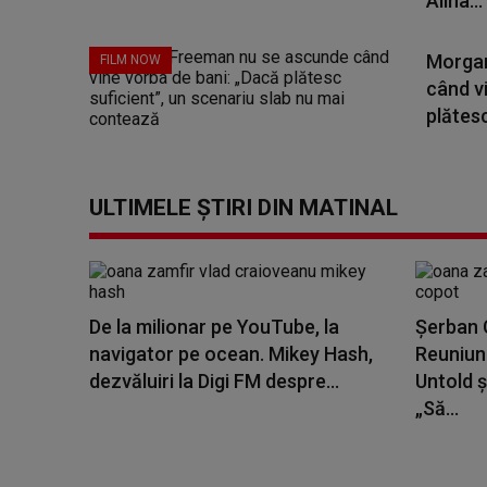
Alina...
Morgan
FILM NOW
când v
plătesc
ULTIMELE ȘTIRI DIN MATINAL
De la milionar pe YouTube, la
Șerban C
navigator pe ocean. Mikey Hash,
Reuniune
dezvăluiri la Digi FM despre...
Untold ș
„Să...