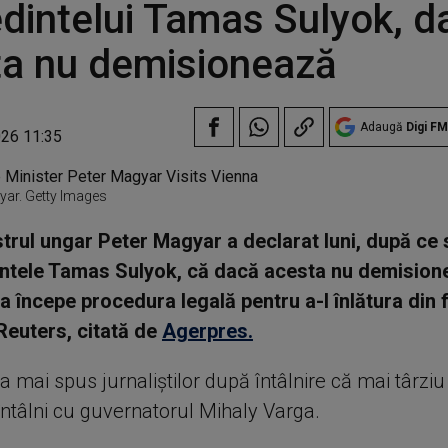
dintelui Tamas Sulyok, d
ta nu demisionează
Adaugă
Digi FM
026 11:35
yar. Getty Images
trul ungar Peter Magyar a declarat luni, după ce s
intele Tamas Sulyok, că dacă acesta nu demision
a începe procedura legală pentru a-l înlătura din f
Reuters, citată de
Agerpres.
 mai spus jurnaliştilor după întâlnire că mai târziu
 întâlni cu guvernatorul Mihaly Varga.