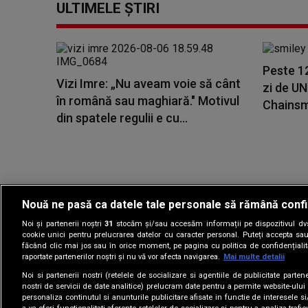
ULTIMELE ȘTIRI
Peste 1
Vizi Imre: „Nu aveam voie să cânt
zi de U
în română sau maghiară." Motivul
Chainsmo
din spatele regulii e cu...
Nouă ne pasă ca datele tale personale să rămână confi
Noi și partenerii noștri
31
stocăm și/sau accesăm informații pe dispozitivul dvs.
Gestionați preferin
cookie unici pentru prelucrarea datelor cu caracter personal. Puteți accepta sau
făcând clic mai jos sau în orice moment, pe pagina cu politica de confidențialita
raportate partenerilor noștri și nu vă vor afecta navigarea.
Mai multe detalii
Noi si partenerii nostri (retelele de socializare si agentiile de publicitate parten
nostri de servicii de date analitice) prelucram date pentru a permite website-ului
personaliza continutul si anunturile publicitare afisate in functie de interesele si