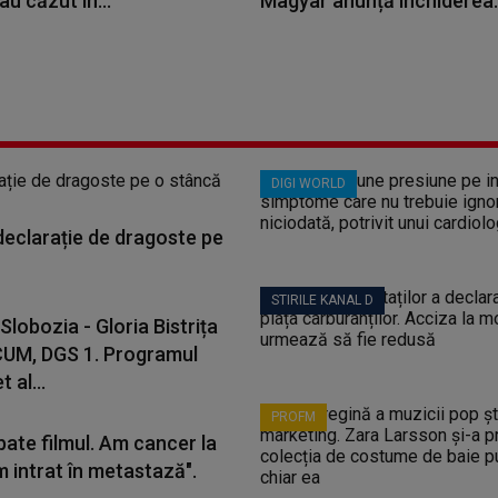
au căzut în...
Magyar anunță închiderea..
DIGI WORLD
 declarație de dragoste pe
STIRILE KANAL D
Slobozia - Gloria Bistrița
CUM, DGS 1. Programul
 al...
PROFM
bate filmul. Am cancer la
m intrat în metastază".