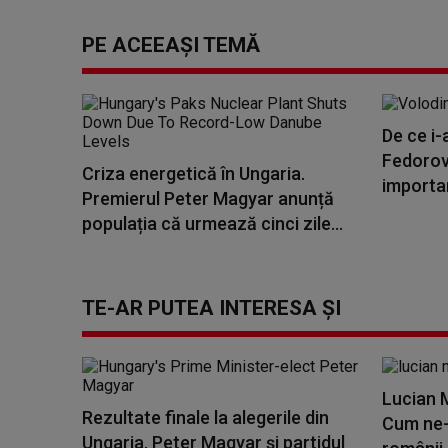
PE ACEEAȘI TEMĂ
De ce i-
Fedorov 
Criza energetică în Ungaria.
importan
Premierul Peter Magyar anunță
populația că urmează cinci zile...
TE-AR PUTEA INTERESA ȘI
Lucian M
Rezultate finale la alegerile din
Cum ne-
Ungaria. Peter Magyar și partidul