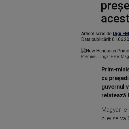
preşe
aces
Articol scris de
Digi FM
Data publicării:
01.06.2
Premierul ungar Peter Mag
Prim-minis
cu preşed
guvernul v
relatează 
Magyar le-a
zilei se va