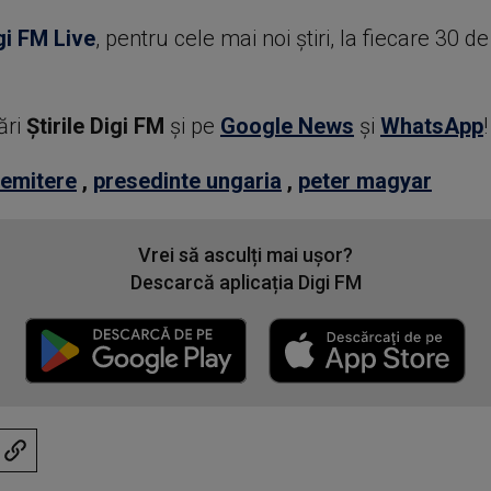
gi FM Live
, pentru cele mai noi știri, la fiecare 30 d
ări
Știrile Digi FM
şi pe
Google News
şi
WhatsApp
!
emitere
,
presedinte ungaria
,
peter magyar
Vrei să asculți mai ușor?
Descarcă aplicația Digi FM