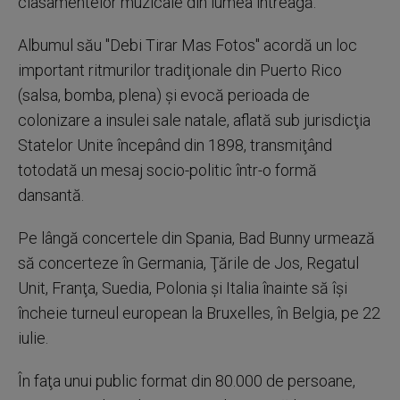
clasamentelor muzicale din lumea întreagă.
Albumul său "Debi Tirar Mas Fotos" acordă un loc
important ritmurilor tradiţionale din Puerto Rico
(salsa, bomba, plena) şi evocă perioada de
colonizare a insulei sale natale, aflată sub jurisdicţia
Statelor Unite începând din 1898, transmiţând
totodată un mesaj socio-politic într-o formă
dansantă.
Pe lângă concertele din Spania, Bad Bunny urmează
să concerteze în Germania, Ţările de Jos, Regatul
Unit, Franţa, Suedia, Polonia şi Italia înainte să îşi
încheie turneul european la Bruxelles, în Belgia, pe 22
iulie.
În faţa unui public format din 80.000 de persoane,