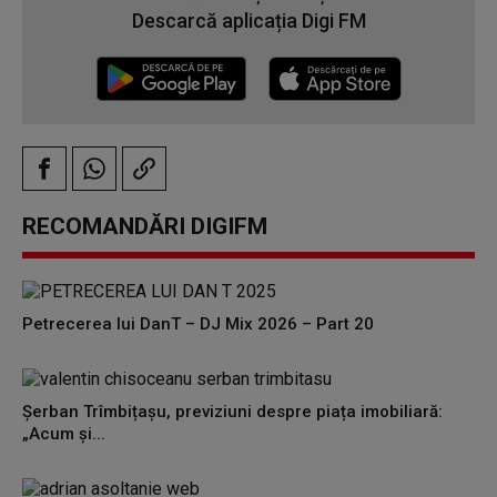
Descarcă aplicația Digi FM
RECOMANDĂRI DIGIFM
Petrecerea lui DanT – DJ Mix 2026 – Part 20
Șerban Trîmbițașu, previziuni despre piața imobiliară:
„Acum și...