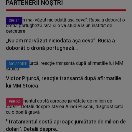
PARTENERII NOȘTRI
DIGI24
„Nu am mai văzut niciodată așa ceva”: Rusia a
doborât o dronă portugheză...
DIGISPORT
Victor Pițurcă, reacție tranșantă după afirmațiile
lui MM Stoica
PEROZ
"Tratamentul costă aproape jumătate de milion de
dolari". Detalii despre...