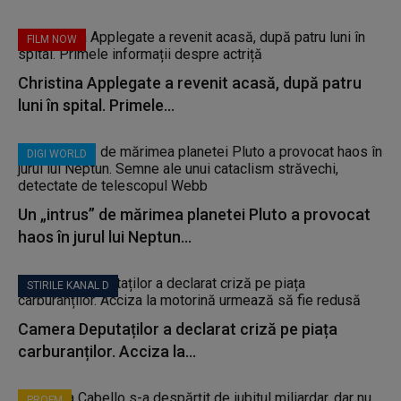
FILM NOW
Christina Applegate a revenit acasă, după patru
luni în spital. Primele...
DIGI WORLD
Un „intrus” de mărimea planetei Pluto a provocat
haos în jurul lui Neptun...
STIRILE KANAL D
Camera Deputaților a declarat criză pe piața
carburanților. Acciza la...
PROFM