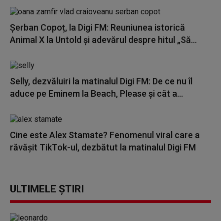
Șerban Copoț, la Digi FM: Reuniunea istorică
Animal X la Untold și adevărul despre hitul „Să...
Selly, dezvăluiri la matinalul Digi FM: De ce nu îl
aduce pe Eminem la Beach, Please și cât a...
Cine este Alex Stamate? Fenomenul viral care a
răvășit TikTok-ul, dezbătut la matinalul Digi FM
ULTIMELE ȘTIRI