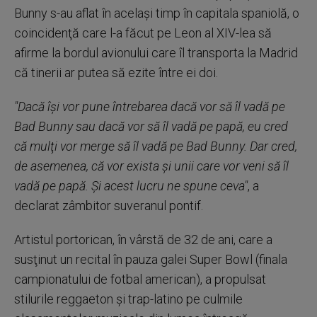
Bunny s-au aflat în acelaşi timp în capitala spaniolă, o
coincidenţă care l-a făcut pe Leon al XIV-lea să
afirme la bordul avionului care îl transporta la Madrid
că tinerii ar putea să ezite între ei doi.
"Dacă îşi vor pune întrebarea dacă vor să îl vadă pe
Bad Bunny sau dacă vor să îl vadă pe papă, eu cred
că mulţi vor merge să îl vadă pe Bad Bunny. Dar cred,
de asemenea, că vor exista şi unii care vor veni să îl
vadă pe papă. Şi acest lucru ne spune ceva"
, a
declarat zâmbitor suveranul pontif.
Artistul portorican, în vârstă de 32 de ani, care a
susţinut un recital în pauza galei Super Bowl (finala
campionatului de fotbal american), a propulsat
stilurile reggaeton şi trap-latino pe culmile