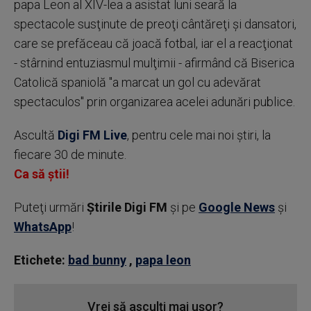
papa Leon al XIV-lea a asistat luni seară la
spectacole susţinute de preoţi cântăreţi şi dansatori,
care se prefăceau că joacă fotbal, iar el a reacţionat
- stârnind entuziasmul mulţimii - afirmând că Biserica
Catolică spaniolă "a marcat un gol cu adevărat
spectaculos" prin organizarea acelei adunări publice.
Ascultă
Digi FM Live
, pentru cele mai noi știri, la
fiecare 30 de minute.
Ca să știi!
Puteţi urmări
Știrile Digi FM
şi pe
Google News
şi
WhatsApp
!
Etichete:
bad bunny
,
papa leon
Vrei să asculți mai ușor?