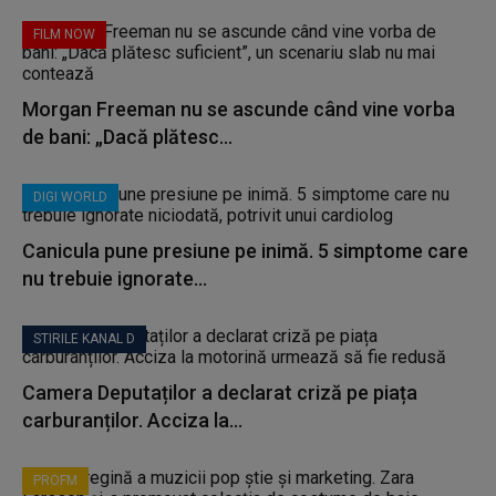
FILM NOW
Morgan Freeman nu se ascunde când vine vorba
de bani: „Dacă plătesc...
DIGI WORLD
Canicula pune presiune pe inimă. 5 simptome care
nu trebuie ignorate...
STIRILE KANAL D
Camera Deputaților a declarat criză pe piața
carburanților. Acciza la...
PROFM