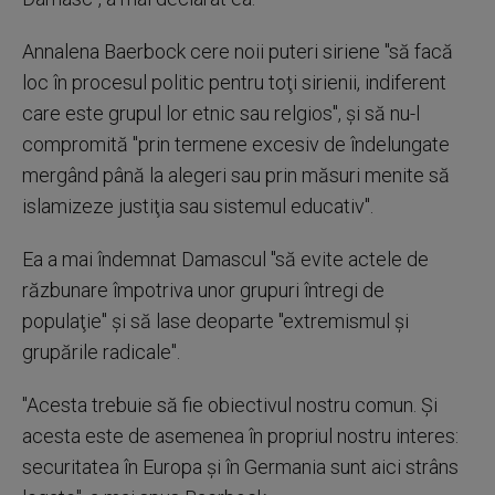
Annalena Baerbock cere noii puteri siriene "să facă
loc în procesul politic pentru toţi sirienii, indiferent
care este grupul lor etnic sau relgios", şi să nu-l
compromită "prin termene excesiv de îndelungate
mergând până la alegeri sau prin măsuri menite să
islamizeze justiţia sau sistemul educativ".
Ea a mai îndemnat Damascul "să evite actele de
răzbunare împotriva unor grupuri întregi de
populaţie" şi să lase deoparte "extremismul şi
grupările radicale".
"Acesta trebuie să fie obiectivul nostru comun. Şi
acesta este de asemenea în propriul nostru interes:
securitatea în Europa şi în Germania sunt aici strâns