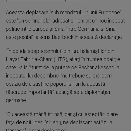
Această deplasare "sub mandatul Uniunii Europene"
este "un semnal clar adresat sirienilor: un nou început
politic între Europa şi Siria, între Germania şi Siria,
este posibil", a scris Baerbock în această declaraţie.
"În pofida scepticismului" din jurul islamiştilor din
Hayat Tahrir al-Sham (HTS), aflaţi în fruntea coaliţiei
care l-a înlăturat de la putere pe Bashar al-Assad la
începutul lui decembrie, "nu trebuie să pierdem
ocazia de a susţine poporul sirian la această
răscruce importantă", adaugă şefa diplomaţiei
germane.
"Cu această mână întinsă, dar şi cu aşteptări clare
faţă de noii lideri (sirieni), ne deplasăm astăzi la
Damasc", a mai declarat ea.