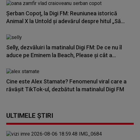
Șerban Copoț, la Digi FM: Reuniunea istorică
Animal X la Untold și adevărul despre hitul „Să...
Selly, dezvăluiri la matinalul Digi FM: De ce nu îl
aduce pe Eminem la Beach, Please și cât a...
Cine este Alex Stamate? Fenomenul viral care a
răvășit TikTok-ul, dezbătut la matinalul Digi FM
ULTIMELE ȘTIRI