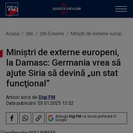
Acasa
Știri
Știri Externe
Miniştri de externe europeni, la Damasc: Germania vrea să ajute Siria să devină „un stat funcţional”
Miniştri de externe europeni,
la Damasc: Germania vrea să
ajute Siria să devină „un stat
funcţional”
Articol scris de
Digi FM
Data publicării:
03.01.2025 13:52
Adaugă
Digi FM
ca sursă preferată în
Google