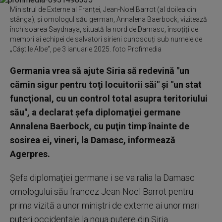
Ministrul de Externe al Franței, Jean-Noel Barrot (al doilea din
stânga), și omologul său german, Annalena Baerbock, vizitează
închisoarea Saydnaya, situată la nord de Damasc, însoțiți de
membri ai echipei de salvatori sirieni cunoscuți sub numele de
„Căștile Albe”, pe 3 ianuarie 2025. foto Profimedia
Germania vrea să ajute Siria să redevină "un
cămin sigur pentru toţi locuitorii săi" şi "un stat
funcţional, cu un control total asupra teritoriului
său", a declarat şefa diplomaţiei germane
Annalena Baerbock, cu puţin timp înainte de
sosirea ei, vineri, la Damasc, informează
Agerpres.
Şefa diplomaţiei germane i se va ralia la Damasc
omologului său francez Jean-Noel Barrot pentru
prima vizită a unor miniştri de externe ai unor mari
puteri occidentale la noua putere din Siria.