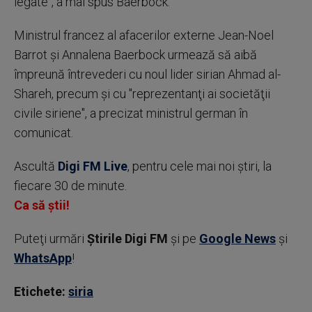
legate", a mai spus Baerbock.
Ministrul francez al afacerilor externe Jean-Noel
Barrot şi Annalena Baerbock urmează să aibă
împreună întrevederi cu noul lider sirian Ahmad al-
Shareh, precum şi cu "reprezentanţi ai societăţii
civile siriene", a precizat ministrul german în
comunicat.
Ascultă
Digi FM Live
, pentru cele mai noi știri, la
fiecare 30 de minute.
Ca să știi!
Puteţi urmări
Știrile Digi FM
şi pe
Google News
şi
WhatsApp
!
Etichete:
siria