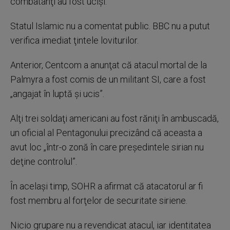
combatanţi au fost ucişi.
Statul Islamic nu a comentat public. BBC nu a putut
verifica imediat ţintele loviturilor.
Anterior, Centcom a anunţat că atacul mortal de la
Palmyra a fost comis de un militant SI, care a fost
„angajat în luptă şi ucis”.
Alţi trei soldaţi americani au fost răniţi în ambuscadă,
un oficial al Pentagonului precizând că aceasta a
avut loc „într-o zonă în care preşedintele sirian nu
deţine controlul”.
În acelaşi timp, SOHR a afirmat că atacatorul ar fi
fost membru al forţelor de securitate siriene.
Nicio grupare nu a revendicat atacul, iar identitatea