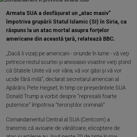
Armata SUA a desfăşurat un „atac masiv”
împotriva grupării Statul Islamic (SI) în Siria, ca
răspuns la un atac mortal asupra forţelor
americane din această ţară, relatează BBC.
„Dacă îi vizaţi pe americani - oriunde în lume - vă veţi
petrece restul scurtei şi anxioasei voastre vieţi ştiind
că Statele Unite vă vor vâna, vă vor găsi şi vă vor
ucide fără milă”, declarat secretarul american al
Apărării, Pete Hegset, în timp ce preşedintele SUA
Donald Trump a vorbit despre ”represalii foarte
puternice” împotriva ”teroriştilor criminali”.
Comandamentul Central al SUA (Centcom) a
transmis că avioane de vânătoare, elicoptere de
atac şi artilerie au „lovit peste 70 de ţinte în mai