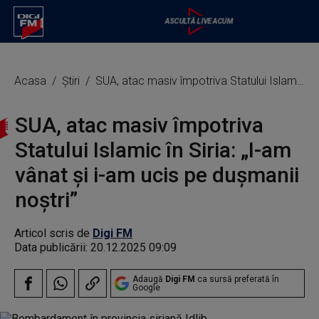
Acasa
Știri
SUA, atac masiv împotriva Statului Islamic în Siria: „I-am vânat şi i-am ucis pe duşmanii noştri”
SUA, atac masiv împotriva
Statului Islamic în Siria: „I-am
vânat şi i-am ucis pe duşmanii
noştri”
Articol scris de
Digi FM
Data publicării:
20.12.2025 09:09
Adaugă
Digi FM
ca sursă preferată în
Google