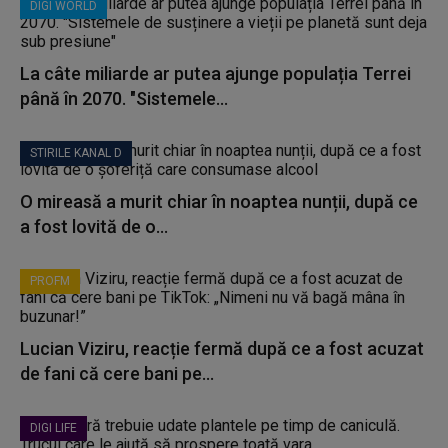
DIGI WORLD
La câte miliarde ar putea ajunge populația Terrei
până în 2070. "Sistemele...
STIRILE KANAL D
O mireasă a murit chiar în noaptea nunții, după ce
a fost lovită de o...
PROFM
Lucian Viziru, reacție fermă după ce a fost acuzat
de fani că cere bani pe...
DIGI LIFE