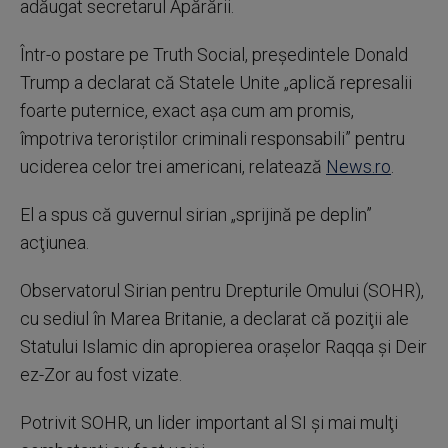
adăugat secretarul Apărării.
Într-o postare pe Truth Social, preşedintele Donald
Trump a declarat că Statele Unite „aplică represalii
foarte puternice, exact aşa cum am promis,
împotriva teroriştilor criminali responsabili” pentru
uciderea celor trei americani, relatează
News.ro
.
El a spus că guvernul sirian „sprijină pe deplin”
acţiunea.
Observatorul Sirian pentru Drepturile Omului (SOHR),
cu sediul în Marea Britanie, a declarat că poziţii ale
Statului Islamic din apropierea oraşelor Raqqa şi Deir
ez-Zor au fost vizate.
Potrivit SOHR, un lider important al SI şi mai mulţi