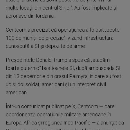
multe locaţii din centrul Siriei”. Au fost implicate şi
aeronave din Iordania.
Centcom a precizat că operaţiunea a folosit „peste
100 de muniţii de precizie”, vizând infrastructura
cunoscută a SI şi depozite de arme.
Preşedintele Donald Trump a spus că „atacăm
foarte puternic” bastioanele SI, după ambuscada SI
din 13 decembrie din oraşul Palmyra, în care au fost
ucişi doi soldaţi americani şi un interpret civil
american.
Într-un comunicat publicat pe X, Centcom — care
coordonează operaţiunile militare americane în
Europa, Africa şi regiunea Indo-Pacific — a anunţat că