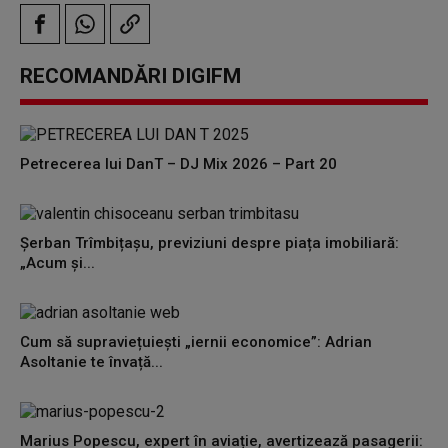
RECOMANDĂRI DIGIFM
Petrecerea lui DanT – DJ Mix 2026 – Part 20
Șerban Trîmbițașu, previziuni despre piața imobiliară:
„Acum și...
Cum să supraviețuiești „iernii economice”: Adrian
Asoltanie te învață...
Marius Popescu, expert în aviație, avertizează pasagerii: