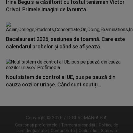
Irina Begu s-a căsătorit cu fostul tenismen Victor
Crivoi. Primele imagini de la nunta...
Bacalaureat 2026, sesiunea de toamnă. Care este
calendarul probelor și când se afișează...
Noul sistem de control al UE, pus pe pauză din
cauza cozilor uriașe. Când sunt scutiți...
Copyright © 2026 / DIGI ROMANIA S.A.
|
|
Gestionați preferințele
Termeni și condiții
Politica de
|
|
|
confidențialitate
Contact/Info
Codul etic
Sitemap