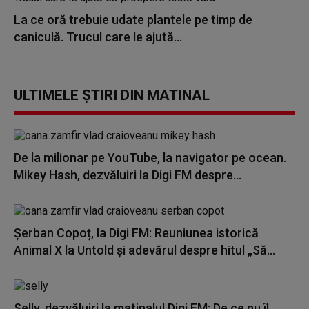
La ce oră trebuie udate plantele pe timp de
caniculă. Trucul care le ajută...
ULTIMELE ȘTIRI DIN MATINAL
De la milionar pe YouTube, la navigator pe ocean.
Mikey Hash, dezvăluiri la Digi FM despre...
Șerban Copoț, la Digi FM: Reuniunea istorică
Animal X la Untold și adevărul despre hitul „Să...
Selly, dezvăluiri la matinalul Digi FM: De ce nu îl