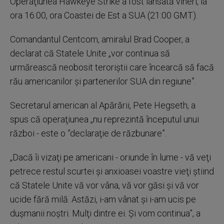
Operaţiunea Hawkeye Strike a fost lansată vineri, la
ora 16:00, ora Coastei de Est a SUA (21:00 GMT).
Comandantul Centcom, amiralul Brad Cooper, a
declarat că Statele Unite „vor continua să
urmărească neobosit teroriştii care încearcă să facă
rău americanilor şi partenerilor SUA din regiune”.
Secretarul american al Apărării, Pete Hegseth, a
spus că operaţiunea „nu reprezintă începutul unui
război - este o ”declaraţie de răzbunare”.
„Dacă îi vizaţi pe americani - oriunde în lume - vă veţi
petrece restul scurtei şi anxioasei voastre vieţi ştiind
că Statele Unite vă vor vâna, vă vor găsi şi vă vor
ucide fără milă. Astăzi, i-am vânat şi i-am ucis pe
duşmanii noştri. Mulţi dintre ei. Şi vom continua”, a