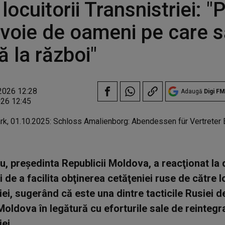
locuitorii Transnistriei: "
voie de oameni pe care să
ă la război"
2026 12:28
Adaugă
Digi FM
026 12:45
, președinta Republicii Moldova, a reacţionat la 
 de a facilita obţinerea cetăţeniei ruse de către lo
iei, sugerând că este una dintre tacticile Rusiei d
oldova în legătură cu eforturile sale de reintegr
ei.