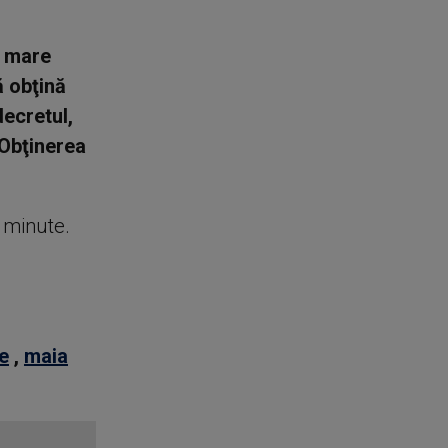
r mare
ă obţină
ecretul,
 Obţinerea
e minute.
e
,
maia