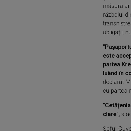
măsura ar 
războiul di
transnistre
obligaţii, n
"Paşaportu
este accep
partea Kre
luând în c
declarat M
cu partea 
"Cetăţenia 
clare",
a ad
Şeful Guver