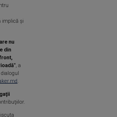
ntru
 implică şi
are nu
e din
front,
rioadă"
, a
 dialogul
ker.md
.
gaţii
tribuţiilor.
discuta