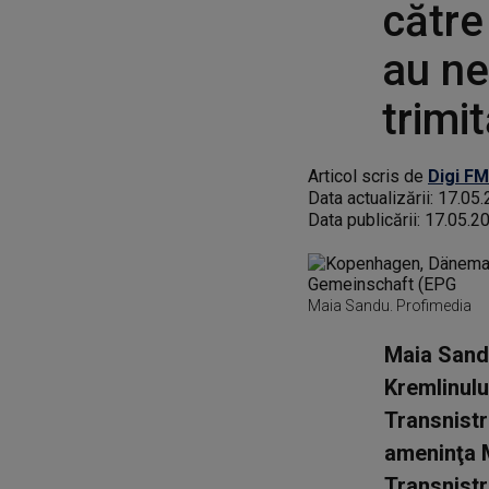
către 
au ne
trimit
Articol scris de
Digi FM
Data actualizării:
17.05.
Data publicării:
17.05.2
Maia Sandu. Profimedia
Maia Sandu
Kremlinului
Transnistr
ameninţa M
Transnistri