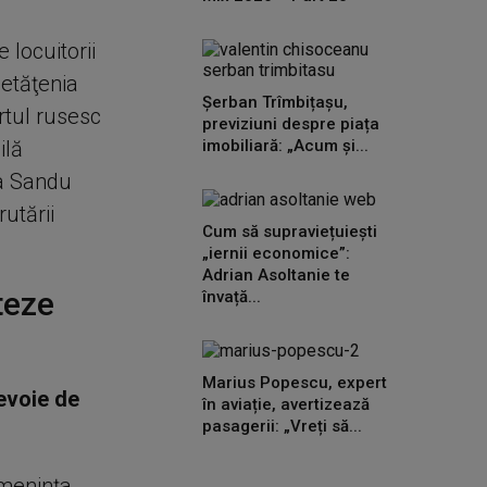
locuitorii
cetăţenia
Șerban Trîmbițașu,
ortul rusesc
previziuni despre piața
ilă
imobiliară: „Acum și...
ia Sandu
utării
Cum să supraviețuiești
„iernii economice”:
Adrian Asoltanie te
teze
învață...
Marius Popescu, expert
evoie de
în aviație, avertizează
pasagerii: „Vreți să...
ameninţa