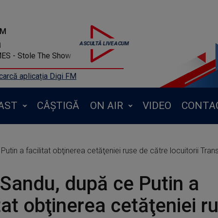
FM
a
RSON JAMES - Stole The Show
arcă aplicația Digi FM
AST
CÂȘTIGĂ
ON AIR
VIDEO
CONTA
 a facilitat obţinerea cetăţeniei ruse de către locuitorii Transnistriei: "
Sandu, după ce Putin a
itat obţinerea cetăţeniei r