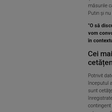
măsurile c
Putin şi n
"O să disc
vom convoc
în context
Cei mai
cetățen
Potrivit da
începutul a
sunt cetăţe
înregistrat
contingent 