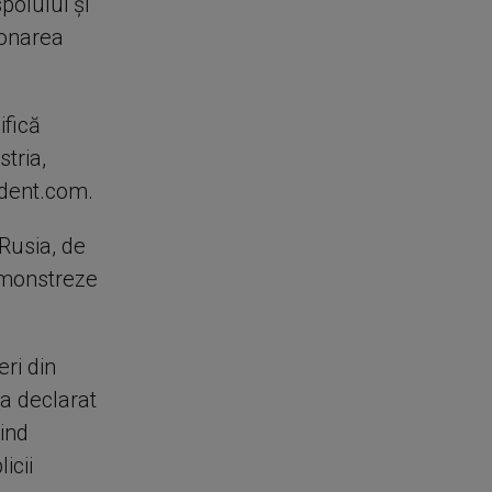
polului şi
ionarea
ifică
stria,
ndent.com.
n Rusia, de
demonstreze
ri din
 a declarat
ind
icii