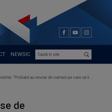
CT
NEWSIC
Probabil au nevoie de oameni pe care să îi trimită la război"
use de