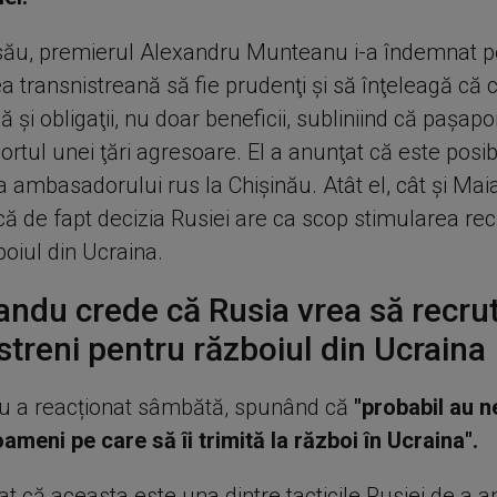
său, premierul Alexandru Munteanu i-a îndemnat pe 
a transnistreană să fie prudenţi şi să înţeleagă că 
ă şi obligaţii, nu doar beneficii, subliniind că paşap
rtul unei ţări agresoare. El a anunţat că este posib
 ambasadorului rus la Chişinău. Atât el, cât şi Ma
ă de fapt decizia Rusiei are ca scop stimularea recr
oiul din Ucraina.
andu crede că Rusia vrea să recru
streni pentru războiul din Ucraina
u a reacționat sâmbătă, spunând că
"probabil au n
ameni pe care să îi trimită la război în Ucraina".
t că aceasta este una dintre tacticile Rusiei de a 