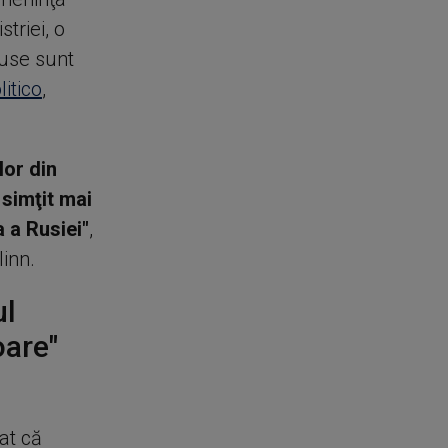
triei, o
ruse sunt
litico
,
lor din
simţit mai
 a Rusiei"
,
linn.
ul
oare"
at că