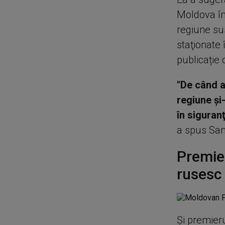
Moldova în 
regiune su
staţionate 
publicație 
"De când a
regiune şi
în siguran
a spus Sand
Premier
rusesc 
Şi premier