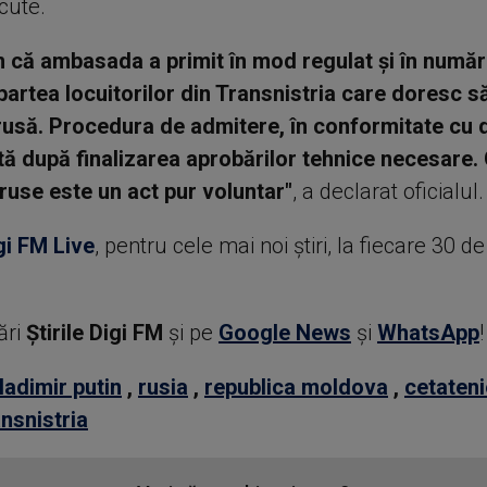
cute.
că ambasada a primit în mod regulat şi în numă
 partea locuitorilor din Transnistria care doresc s
rusă. Procedura de admitere, în conformitate cu d
ată după finalizarea aprobărilor tehnice necesare.
 ruse este un act pur voluntar"
, a declarat oficialul.
gi FM Live
, pentru cele mai noi știri, la fiecare 30 d
ări
Știrile Digi FM
şi pe
Google News
şi
WhatsApp
!
ladimir putin
,
rusia
,
republica moldova
,
cetateni
ansnistria