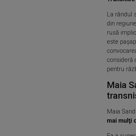
La rândul 
din regiune
rusă implic
este paşapo
convocarea
consideră c
pentru răzb
Maia S
transni
Maia Sand
mai mulţi o
Ea a sugera