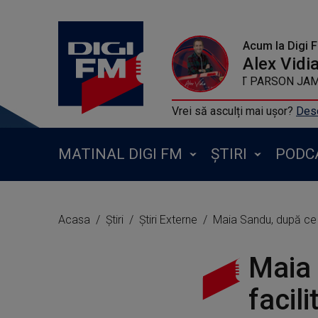
Acum la Digi 
Alex Vidi
KYGO FEAT PA
Vrei să asculți mai ușor?
Desc
MATINAL DIGI FM
ȘTIRI
PODC
Acasa
Știri
Știri Externe
Maia Sandu, după ce Putin
Maia 
facil