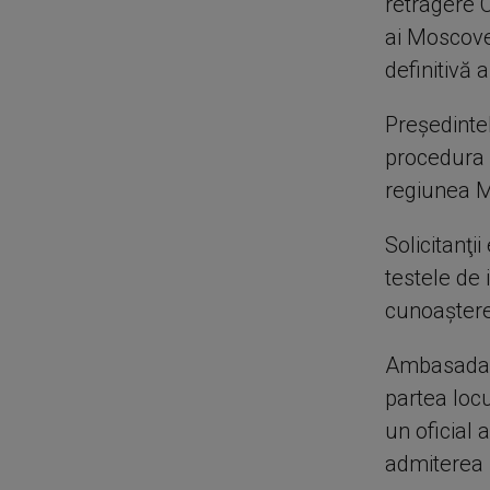
retragere C
ai Moscove
definitivă a
Preşedinte
procedura d
regiunea M
Solicitanţii
testele de 
cunoaştere
Ambasada R
partea locu
un oficial
admiterea s