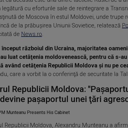
legătură cu eforturile sale de reintegrare a Transnis
sţinută de Moscova în estul Moldovei, unde trupe 
încă de la prăbuşirea Uniunii Sovietice, relatează
Po
citată de
News.ro
.
 început războiul din Ucraina, majoritatea oameni
-au luat cetăţenia moldovenească, pentru că s-au 
ţă având cetăţenia Republicii Moldova şi nu pe cea
u, care a vorbit la o conferinţă de securitate la Tal
ul Republicii Moldova: "Paşaport
devine paşaportul unei ţări agres
ul Republicii Moldova, Alexandru Munteanu a afirm