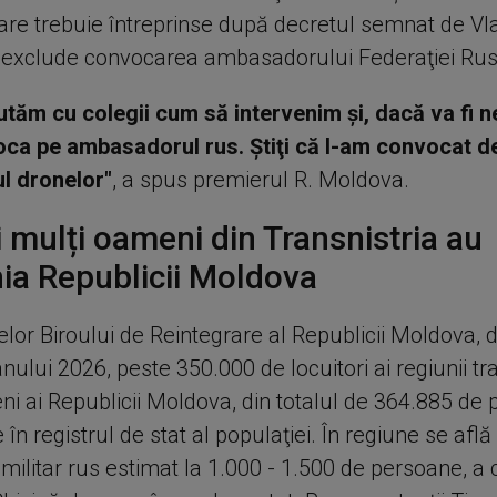
are trebuie întreprinse după decretul semnat de Vl
u exclude convocarea ambasadorului Federaţiei Rus
utăm cu colegii cum să intervenim şi, dacă va fi ne
a pe ambasadorul rus. Ştiţi că l-am convocat de
ul dronelor"
, a spus premierul R. Moldova.
 mulți oameni din Transnistria au
ia Republicii Moldova
telor Biroului de Reintegrare al Republicii Moldova, d
nului 2026, peste 350.000 de locuitori ai regiunii t
ni ai Republicii Moldova, din totalul de 364.885 de
e în registrul de stat al populaţiei. În regiune se află
militar rus estimat la 1.000 - 1.500 de persoane, a 