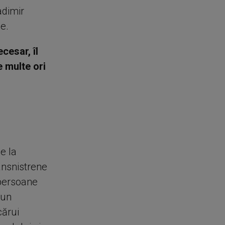
adimir
e.
cesar, îl
 multe ori
e la
ransnistrene
 persoane
 un
cărui