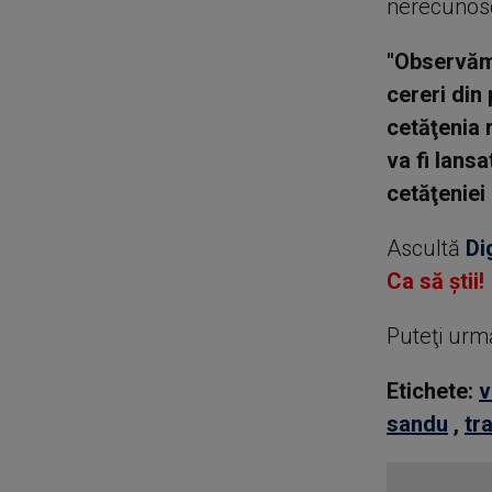
nerecunos
"Observăm 
cereri din
cetăţenia 
va fi lans
cetăţeniei
Ascultă
Di
Ca să știi!
Puteţi urm
Etichete:
v
sandu
,
tr