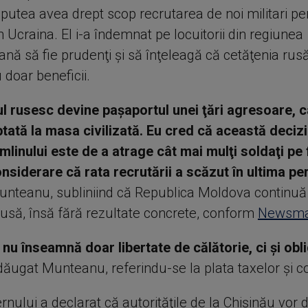
putea avea drept scop recrutarea de noi militari pe
n Ucraina. El i-a îndemnat pe locuitorii din regiunea
ană să fie prudenţi şi să înţeleagă că cetăţenia rusă
u doar beneficii.
l rusesc devine paşaportul unei ţări agresoare, c
tată la masa civilizată. Eu cred că această decizi
mlinului este de a atrage cât mai mulţi soldaţi pe 
onsiderare că rata recrutării a scăzut în ultima pe
unteanu, subliniind că Republica Moldova continuă
rusă, însă fără rezultate concrete, conform
Newsma
nu înseamnă doar libertate de călătorie, ci şi obli
ăugat Munteanu, referindu-se la plata taxelor şi con
nului a declarat că autorităţile de la Chişinău vor 