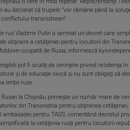
hişinăul o cere în mod repetat. Reprezentanţii Tiras
i au declarat că trupele "vor rămâne până la soluţ
 conflictului transnistrean".
le rus Vladimir Putin a semnat un decret care simpl
e obţinere a cetăţeniei pentru locuitorii din Transni
oldovei ocupată de Rusia, informează kyivindepe
 eligibili pot fi scutiţi de cerinţele privind rezidenţa î
istorie şi de educaţie civică şi nu sunt obligaţi să 
a limbii ruse.
usiei la Chişinău primeşte un număr mare de cere
itorilor din Transnistria pentru obţinerea cetăţeniei,
 al ambasadei pentru TASS, comentând decretul priv
implificată la cetăţenia rusă pentru locuitorii republ