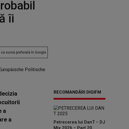
Probabil
 îi
ca sursă preferată în Google
RECOMANDĂRI DIGIFM
decizia
cuitorii
e a
are a
Petrecerea lui DanT – DJ
Mix 2026 – Part 20