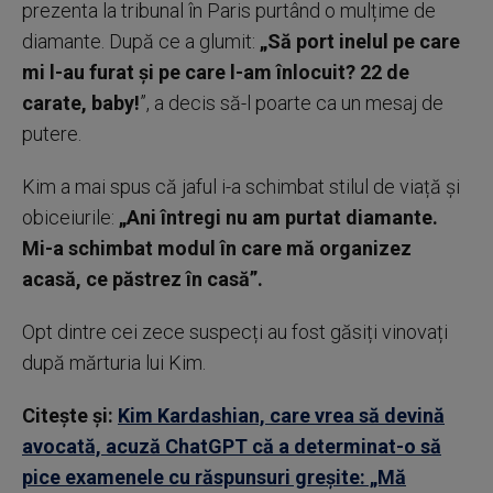
prezenta la tribunal în Paris purtând o mulțime de
diamante. După ce a glumit:
„Să port inelul pe care
mi l-au furat și pe care l-am înlocuit? 22 de
carate, baby!
”, a decis să-l poarte ca un mesaj de
putere.
Kim a mai spus că jaful i-a schimbat stilul de viață și
obiceiurile:
„Ani întregi nu am purtat diamante.
Mi-a schimbat modul în care mă organizez
acasă, ce păstrez în casă”.
Opt dintre cei zece suspecți au fost găsiți vinovați
după mărturia lui Kim.
Citește și:
Kim Kardashian, care vrea să devină
avocată, acuză ChatGPT că a determinat-o să
pice examenele cu răspunsuri greşite: „Mă