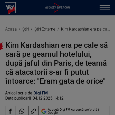
Acasa
Știri
Știri Externe
Kim Kardashian era pe cale să sară pe geamul hotelului, după jaful din Paris, de teamă că atacatorii s-ar fi putut întoarce: "Eram gata de orice"
Kim Kardashian era pe cale să
sară pe geamul hotelului,
după jaful din Paris, de teamă
că atacatorii s-ar fi putut
întoarce: "Eram gata de orice"
Articol scris de
Digi FM
Data publicării:
04.12.2025 14:12
Adaugă
Digi FM
ca sursă preferată în
Google