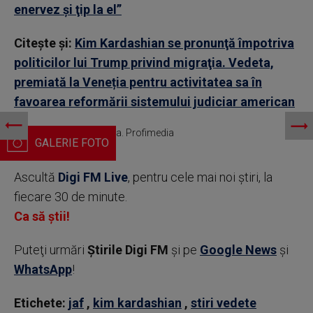
enervez şi ţip la el”
Citește și:
Kim Kardashian se pronunţă împotriva
politicilor lui Trump privind migraţia. Vedeta,
premiată la Veneția pentru activitatea sa în
favoarea reformării sistemului judiciar american
Kim Kardashian. Veneția. Profimedia
Ascultă
Digi FM Live
, pentru cele mai noi știri, la
fiecare 30 de minute.
Ca să știi!
Puteţi urmări
Știrile Digi FM
şi pe
Google News
şi
WhatsApp
!
Etichete:
jaf
,
kim kardashian
,
stiri vedete