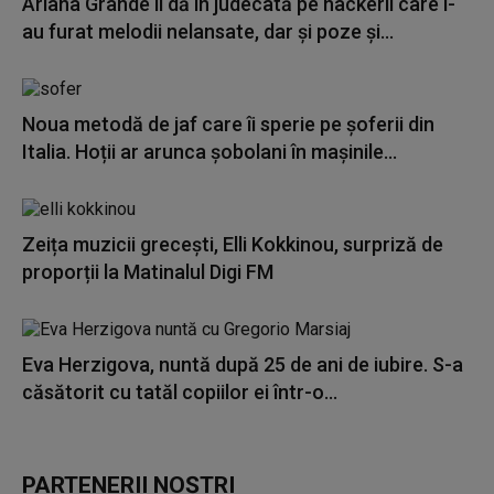
Ariana Grande îi dă în judecată pe hackerii care i-
au furat melodii nelansate, dar și poze și...
Noua metodă de jaf care îi sperie pe șoferii din
Italia. Hoții ar arunca șobolani în mașinile...
Zeița muzicii grecești, Elli Kokkinou, surpriză de
proporții la Matinalul Digi FM
Eva Herzigova, nuntă după 25 de ani de iubire. S-a
căsătorit cu tatăl copiilor ei într-o...
PARTENERII NOȘTRI