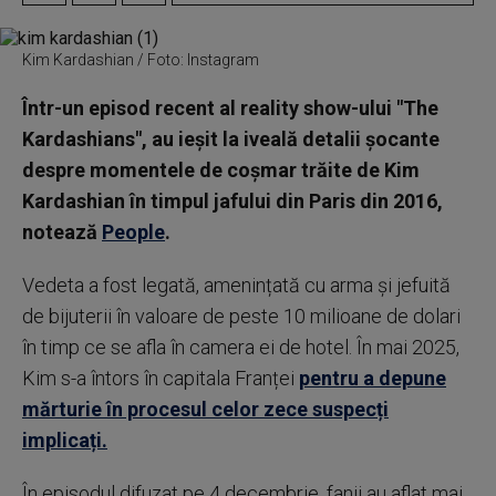
Kim Kardashian / Foto: Instagram
Într-un episod recent al reality show-ului "The
Kardashians", au ieșit la iveală detalii șocante
despre momentele de coșmar trăite de Kim
Kardashian în timpul jafului din Paris din 2016,
notează
People
.
Vedeta a fost legată, amenințată cu arma și jefuită
de bijuterii în valoare de peste 10 milioane de dolari
în timp ce se afla în camera ei de hotel. În mai 2025,
Kim s-a întors în capitala Franței
pentru a depune
mărturie în procesul celor zece suspecți
implicați.
În episodul difuzat pe 4 decembrie, fanii au aflat mai