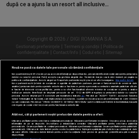
după ce a ajuns la un resort all inclusive...
Copyright © 2026 / DIGI ROMANIA S.A.
|
|
Gestionați preferințele
Termeni și condiții
Politica de
|
|
|
confidențialitate
Contact/Info
Codul etic
Sitemap
Nouă ne pasă ca datele tale personale să rămână confidențiale
Noi și partenerii noștri
31
stocăm și/sau accesăm informații pe dispozitivul dvs., precum identificatorii cookie unici pentru prelucrarea
Urmărește-ne și pe
datelor cu caracter personal. Puteți accepta sau gestiona alegerile dvs. făcând clic mai jos sau în orice moment, pe pagina cu
politica de confidențialitate. Aceste alegeri vor fi raportate partenerilor noștri și nu vă vor afecta navigarea.
Mai multe detalii
Noi si partenerii nostri (retelele de socializare si agentiile de publicitate partenere, precum si furnizorii nostri de servicii de date
analitice) prelucram date pentru a permite website-ului sa functioneze, pentru a personaliza continutul si anunturile publicitare afisate
in functie de interesele si/sau profilul dvs., pentru a va oferi functionalitati aferente retelelor de socializare si pentru a analiza
traficul pe website. Beneficiati de drepturile prevazute de art. 15-22 din GDPR in legatura cu prelucrarea datelor cu caracter
personal. Aceste drepturi pot fi exercitate prin modalitatea indicata
aici
. Prin click pe “ACCEPT TOATE”, acceptati folosirea
tuturor Tehnologiilor de tip Cookie, care implica inclusiv acceptul dvs. cu privire la stocarea/accesarea informatiilor de catre Vendor-ii
cu care colaboram. Prin click pe “VREAU SA MODIFIC SETARILE INDIVIDUAL” puteti schimba preferintele in mod individual, mai putin
cele legate de cookie strict necesare pentru functionarea website-ului.
Atât noi, cât și partenerii noștri prelucrăm datele pentru a oferi:
Utilizarea profilurilor pentru selectarea conținutului personalizat. Măsurarea performanței reclamelor. Stocarea și/sau accesarea
informațiilor de pe un dispozitiv. Dezvoltarea și îmbunătățirea serviciilor. Utilizarea profilurilor pentru selectarea publicității
personalizate. Crearea profilurilor de conținut personalizat. Măsurarea performanței conținutului. Crearea profilurilor pentru publicitate
personalizată. Utilizarea de date limitate pentru a selecta publicitatea. Înțelegerea publicului prin statistici sau combinații de date
din surse diferite. Utilizarea datelor limitate pentru a selecta conținutul. Date precise de geolocație și identificarea prin scanarea
dispozitivului.