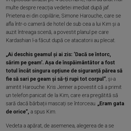
multe despre reacția vedetei imediat după jaf.
Prietena ei din copilărie, Simone Harouche, care se
afla într-o cameră de hotel de sub cea a lui Kim și a
auzit întreaga scenă, a povestit planul pe care
Kardashian l-a făcut după ce atacatorii au plecat.
„Ai deschis geamul și ai zis: ‘Dacă se întorc,
sărim pe geam’. Așa de înspăimântător a fost
totul încât singura opțiune de siguranță părea să
fie să sari pe geam și să-ți rupi tot corpul”
, și-a
amintit Harouche. Kris Jenner a povestit că a primit
un telefon panicat de la Kim, care era pregătită să
sară dacă bărbații mascați se întorceau.
„Eram gata
de orice”,
a spus Kim.
Vedeta a apărat, de asemenea, alegerea de a se