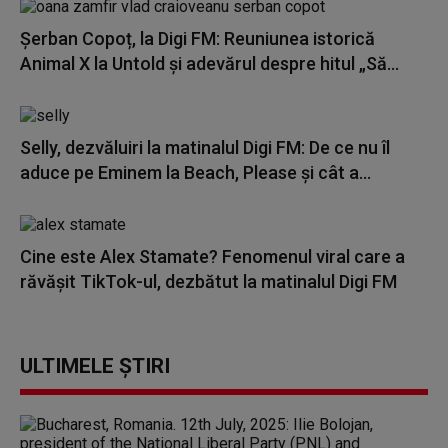
Șerban Copoț, la Digi FM: Reuniunea istorică
Animal X la Untold și adevărul despre hitul „Să...
Selly, dezvăluiri la matinalul Digi FM: De ce nu îl
aduce pe Eminem la Beach, Please și cât a...
Cine este Alex Stamate? Fenomenul viral care a
răvășit TikTok-ul, dezbătut la matinalul Digi FM
ULTIMELE ȘTIRI